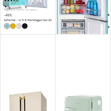
(22)
609,99 €
215,99 €
UVP
399,99 €
17,71 €
mtl. in 48 Raten
19,73 €
mtl. in 12 Raten
leider ausverkauft
-46%
lieferbar - in 5-6 Werktagen bei dir