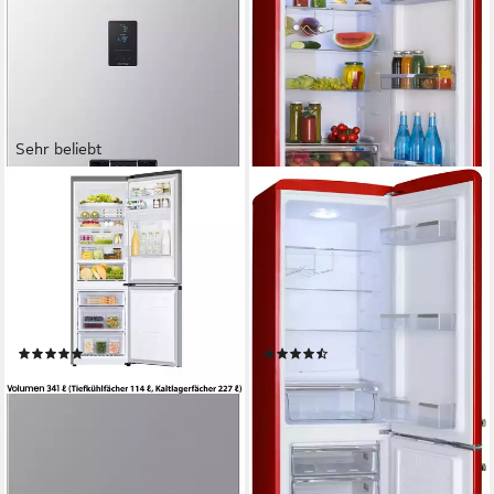
Sehr beliebt
SAMSUNG
AMICA
Kühl-/Gefrierkombination
Kühl-/Gefrierkombination
7300 Serie RL34C652CSA
KGCR 387 102 R
59,5 x 185,3 x 65,8 cm
B/H/T
55 x 181 x 61,5 cm
B/H/T
227 l
Kapazität Kühlen
181 l
Kapazität Kühlen
114 l
Kapazität Frieren
63 l
Kapazität Frieren
Produktdatenblatt
Produktdatenblatt
(929)
(8)
649,00 €
699,00 €
UVP
1.099,00 €
UVP
1.659,00 €
18,84 €
mtl. in 48 Raten
20,29 €
mtl. in 48 Raten
-41%
-58%
lieferbar - in 2-3 Werktagen bei dir
lieferbar - in 4-5 Werktagen bei dir