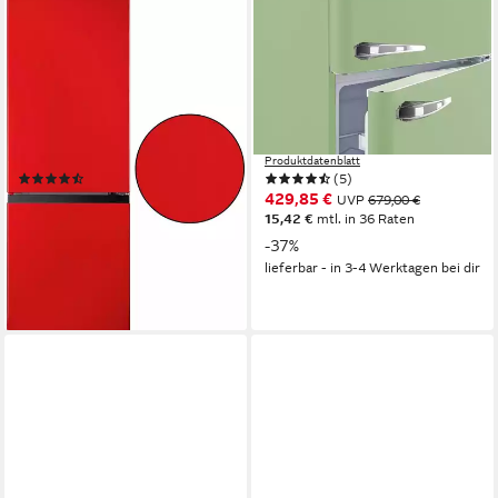
HANSEATIC
SCHOEPF
Kühl-/Gefrierkombination
Kühl-/Gefrierkombination
HKGK14349DR
RKG218SG
49,5 x 143 x 56,2 cm
B/H/T
54.50 x 145.60 x 62.60 cm
B/H/T
122 l
Kapazität Kühlen
172 l
Kapazität Kühlen
53 l
Kapazität Frieren
39 l
Kapazität Frieren
Produktdatenblatt
Produktdatenblatt
(2790)
(5)
279,99 €
429,85 €
UVP
499,00 €
UVP
679,00 €
13,91 €
mtl. in 24 Raten
15,42 €
mtl. in 36 Raten
-44%
-37%
lieferbar - in 2-3 Werktagen bei dir
lieferbar - in 3-4 Werktagen bei dir