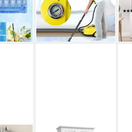
116,99 €
UVP
175,99 €
weiß
10,68 €
mtl. in 12 Raten
-34%
155,
lieferbar - in 3-4 Werktagen bei dir
14,2
en bei dir
-39
liefe