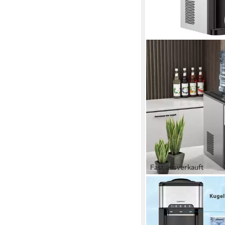
Fast ausverkauft
COSTWAY
Eiswürfelmaschine 3-i
Wasserspender, heiße
Wasser