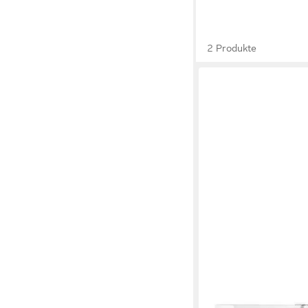
2 Produkte
COSTWAY
Getränkekühlschrank
WH/BC-50