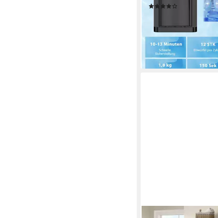
(12)
263,99 €
UVP
456,99 €
13,11 €
mtl. in 24 Raten
-42%
lieferbar - in 4-5 Werktag