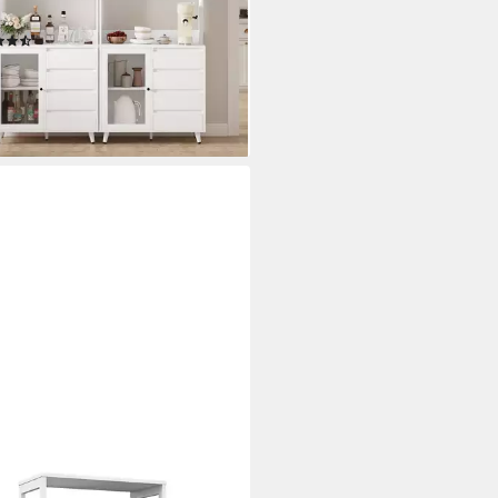
, 80x40x180 cm
(26)
99 €
UVP
255,99 €
5 €
mtl. in 12 Raten
%
rbar - in 6-8 Werktagen bei dir