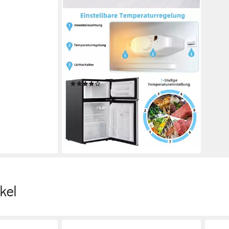
COSTWAY
Kühlschrank BCD-90
48.5 x 86 x 49.5 cm
B/H/T
63 l
Kapazität Kühlen
27 l
Kapazität Frieren
Produktdatenblatt
(11)
209,99 €
UVP
325,99 €
19,18 €
mtl. in 12 Raten
-36%
lieferbar - in 4-5 Werktagen bei dir
kel