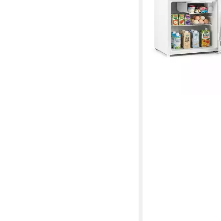
47 x 48 x 43.5 cm
B/H/
Produktdatenblatt
145,99 €
UVP
210,99 €
13,33 €
mtl. in 12 Raten
-31%
lieferbar - in 3-4 Werktag