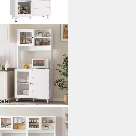
beliebt
FA
enbuffet Küchenschrank
etschrank Hochschrank mit
itsplatte und 4 Schubladen,