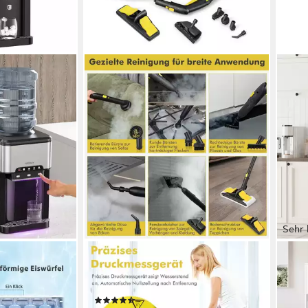
Sehr 
COSTWAY
HOM
n-1 mit
Dampfreiniger mit 1,8 L Tank, 13
Küch
s/kaltes
Zubehörteile, bis 108m², 2000,00 W
Buff
(50)
Arbe