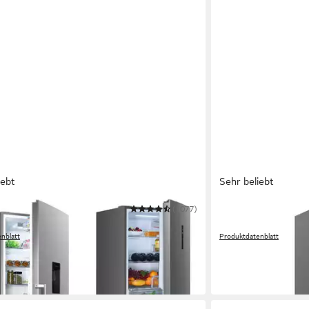
iebt
Sehr beliebt
IC
(1077)
HANSEATIC
efrierkombination HKGK18560CNFDI
Kühl-/Gefrierkom
nblatt
Produktdatenblatt
99 €
399,99 €
UVP
749,00 €
UVP
699,00
-43%
ktagen bei dir
in 2-4 Werktagen bei di