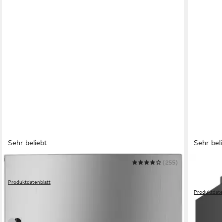
Sehr beliebt
Sehr bel
HANSEATIC
(255)
SAMSUN
Kühl-/Gefrierkombination HKGK17955CNFWDI
Kühl-/G
Produktdatenblatt
RL34C6
379,00 €
UVP
729,00 €
Produktdate
649,00 
-48%
-41%
lieferbar in 3 Wochen