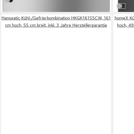
Front: edelstahl
Front: edelstahl/schwarz
in 2-4 Wer
Front: ed
Front:
Hanseatic Kühl-/Gefrierkombination HKGK16155CW, 161
homeX Küh
cm hoch, 55 cm breit, inkl. 3 Jahre Herstellergarantie
hoch, 49