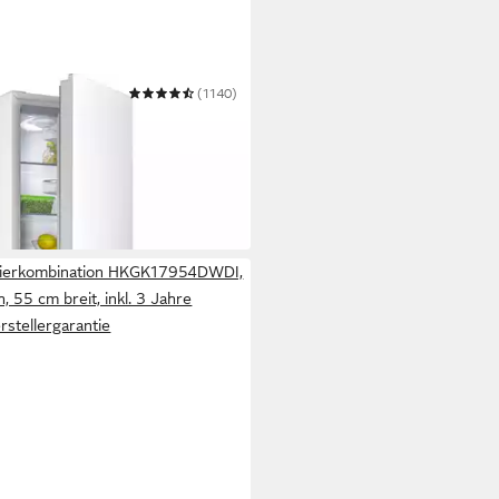
(1140)
bination HKGK14349CW
 €
r
rben
z-edelstahlfarben
frierkombination HKGK17954DWDI,
 55 cm breit, inkl. 3 Jahre
rstellergarantie