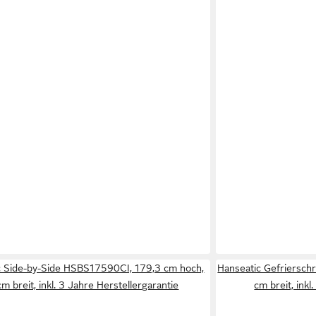
c Side-by-Side HSBS17590CI, 179,3 cm hoch,
Hanseatic Gefriersc
cm breit, inkl. 3 Jahre Herstellergarantie
cm breit, inkl