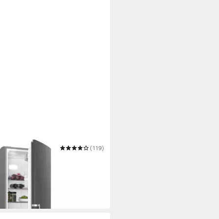
(119)
bination HKGK17955CNFI
 €
r