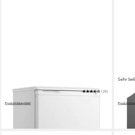
Sehr bel
HANSEATIC
(26)
HANSEAT
Kühlschrank HKS8555GCW
Kühl-/G
Produktdatenblatt
Produktdate
249,99 €
ab 449,
UVP
329,00 €
-24%
-40%
in 1-2 Werktagen bei dir
in 2-4 Wer