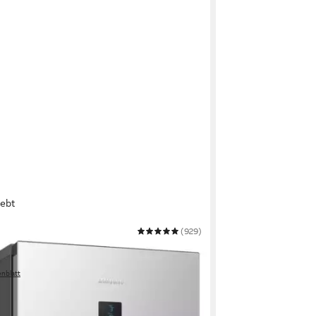
iebt
G
(929)
efrierkombination 7300 Serie
52CSA
nblatt
€
UVP
1.099,00 €