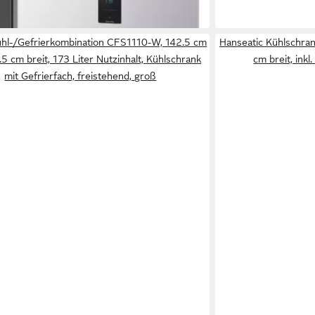
ktagen bei dir
elstahl
 Premium Black Steel
l-/Gefrierkombination CFS1110-W, 142.5 cm
Hanseatic Kühlschr
.5 cm breit, 173 Liter Nutzinhalt, Kühlschrank
cm breit, inkl
mit Gefrierfach, freistehend, groß