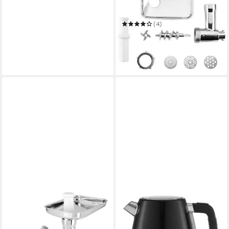
Fleischwolfaufsatz KFW 600
Set
(4)
176,79 €
UVP
211,97 €
16,15 €
mtl. in 12 Raten
-17%
in 3-4 Werktagen bei dir