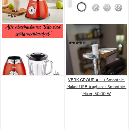
ZILAN
GROSSAG
Standmixer ZLN-7057
Fleischwolfaufsatz KFW500
500 W
Leistung
(2)
1,5 l
Kapazität
ab 169,33 €
UVP
189,99 €
elektrisch
Betriebsart
15,47 €
mtl. in 12 Raten
44,90 €
UVP
69,90 €
-11%
-36%
in 3-4 Werktagen bei dir
in 2-3 Werktagen bei dir
VERK GROUP Akku-Smoothie-
Maker USB-tragbarer Smoothie-
Mixer, 50.00 W