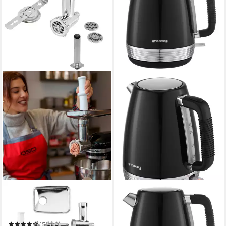
GROSSAG
GROSSAG
Fleischwolfaufsatz KFW 500
Wasserkocher Wasserkocher
Set 1354
1,7 l, WK 28
2200,00 W
Leistung
(5)