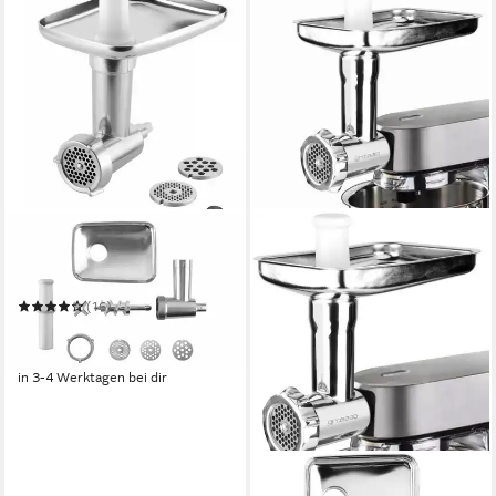
GROSSAG
Fleischwolfaufsatz KFW 5
Set 1386
(16)
96,61 €
UVP
131,97 €
-27%
in 3-4 Werktagen bei dir
GROSSAG