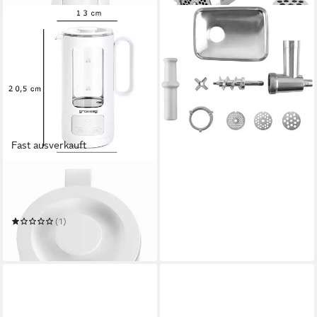
GROSSAG
Fleischwolfaufsatz KFW5
1352
ab 69,95 €
in 2-3 Werktagen bei dir
Fast ausverkauft
GROSSAG
Wasserkocher WK 8.00
Kunststoff
Material
(1)
49,70 €
lieferbar in 3 Wochen