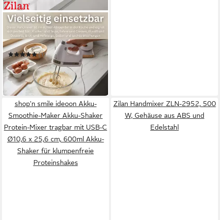
ZILAN
Handmixer ZLN-2945
5
Leistungsstufen
(1)
24,90 €
UVP
39,90 €
-38%
in 2-3 Werktagen bei dir
shop'n smile ideoon Akku-
Zilan Handmixer ZLN-2952, 500
Smoothie-Maker Akku-Shaker
W, Gehäuse aus ABS und
Protein-Mixer tragbar mit USB-C
Edelstahl
Ø10,6 x 25,6 cm, 600ml Akku-
Shaker für klumpenfreie
Proteinshakes