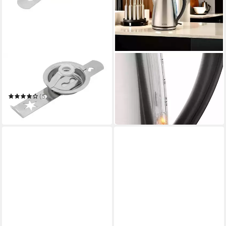
GROSSAG
GROSSAG
Spritzgebäckvorsatz
Wasserkocher WK 45
Spritzgebäck-Vorsatz SGV 5
1785,00 W
Leistung
1.2 l
Kapazität
(5)
ab 40,70 €
ab 10,99 €
lieferbar in 3 Wochen
in 5-6 Werktagen bei dir