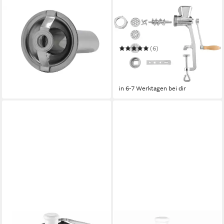
GROSSAG
GROSSAG
Wurstfüllaufsatz Wurstfüll-
Fleischwolf .
Vorsatz WFV 5
manuell
Betriebsart
ab 10,99 €
(6)
in 5-6 Werktagen bei dir
174,78 €
UVP
189,99 €
15,96 €
mtl. in 12 Raten
-8%
in 6-7 Werktagen bei dir