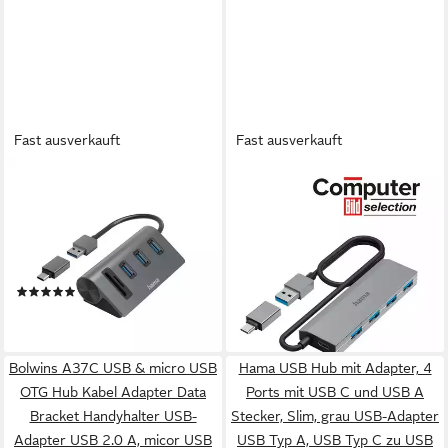
Fast ausverkauft
Fast ausverkauft
HAMA
HAMA
USB Hub Kartenleser, 5 Ports,
USB Hub mit Netzteil und
3x USB A, SD, microSD, USB
Adapter grau, 4 Ports mit
C Adapter USB-Adapter USB
USB C und USB Typ A USB-
Typ A, USB-C
Adapter USB Typ A, USB Typ
(6)
ab 37,51 €
C zu USB Typ A, 100 cm
ab 27,35 €
lieferbar - in 2-3 Werktagen bei dir
lieferbar - in 3-4 Werktagen bei dir
Bolwins A37C USB & micro USB
Hama USB Hub mit Adapter, 4
OTG Hub Kabel Adapter Data
Ports mit USB C und USB A
Bracket Handyhalter USB-
Stecker, Slim, grau USB-Adapter
Adapter USB 2.0 A, micor USB
USB Typ A, USB Typ C zu USB