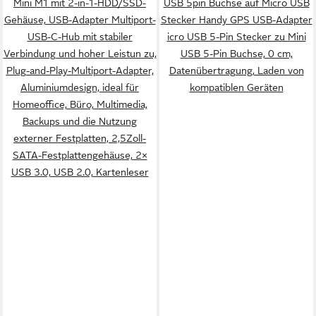
Mini M1 mit 2-in-1-HDD/SSD-
USB 5pin Buchse auf Micro USB
Gehäuse, USB-Adapter Multiport-
Stecker Handy GPS USB-Adapter
USB-C-Hub mit stabiler
icro USB 5-Pin Stecker zu Mini
Verbindung und hoher Leistun zu,
USB 5-Pin Buchse, 0 cm,
Plug-and-Play-Multiport-Adapter,
Datenübertragung, Laden von
Aluminiumdesign, ideal für
kompatiblen Geräten
Homeoffice, Büro, Multimedia,
Backups und die Nutzung
externer Festplatten, 2,5Zoll-
SATA-Festplattengehäuse, 2×
USB 3.0, USB 2.0, Kartenleser