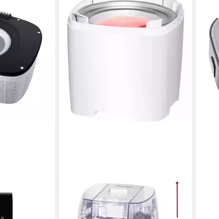
STEBA
STE
,20 l, 250,00
Eismaschine Eismaschine IC 20
Eism
lbstkühlend, für
Eiscrememaschine Speiseeis Maker,
und 