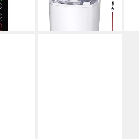
nd Joghurt
Timer 1,5 Liter Isolierbehälter
Kuge
ab 7
spühlmaschinengeeignet
liefe
ab 48,90 €
en bei dir
lieferbar - in 2-3 Werktagen bei dir