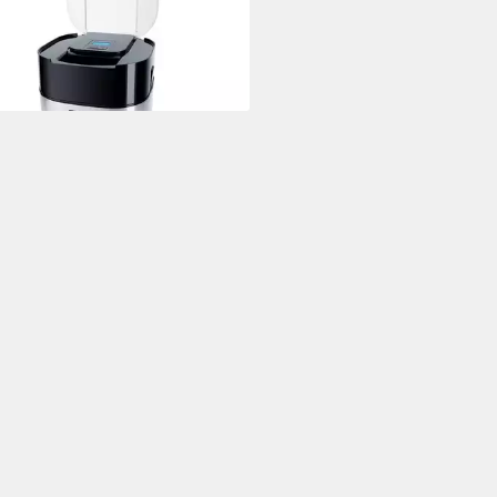
ln Eis
0,90 €
rbar - in 3-4 Werktagen bei dir