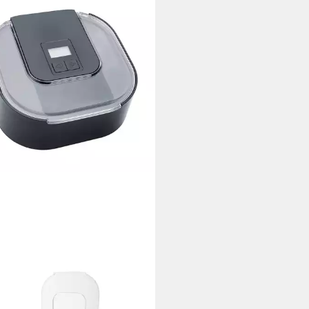
BA
aschine IC 30, 1,50 l, Eiscreme
Sorbet, Isolierbehälter, bis zu 20