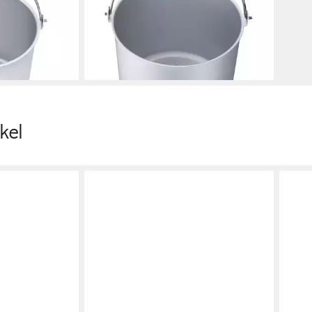
lieferbar - in 3-4 Werktagen bei dir
0 €
en bei dir
kel