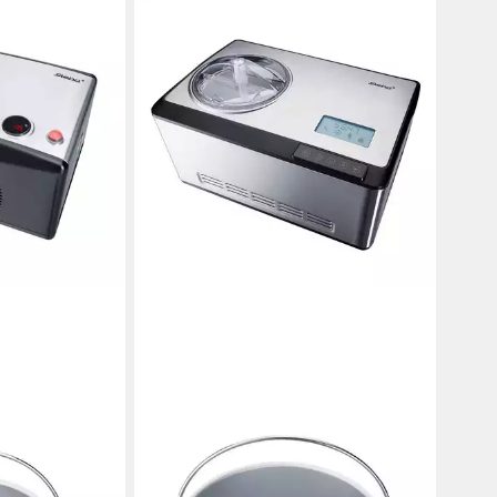
STEBA
50 l,
Eismaschine IC 180, 2 l, 180 W
355,05 €
ühlen, bis zu