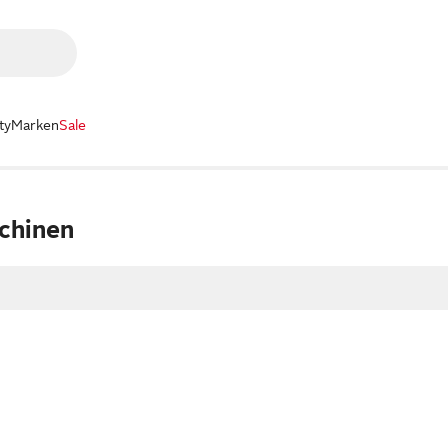
ty
Marken
Sale
chinen