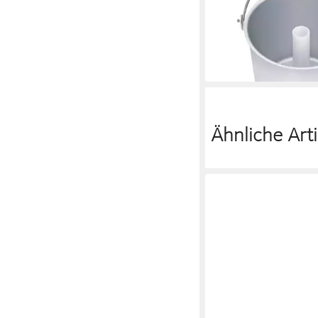
20 Kugeln Eis
ab 238,71 €
UVP
400,0
-40%
lieferbar - in 3-4 Werktag
Ähnliche Arti