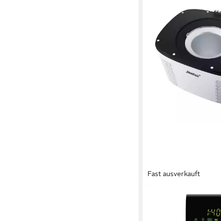
Fast ausverkauft
STEBA
Eismaschine IC 110, 1
W, vollautomatisch, se