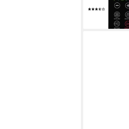
Softeis, Eis, Sorbet u
(13)
135,99 €
lieferbar - in 3-4 Werktag