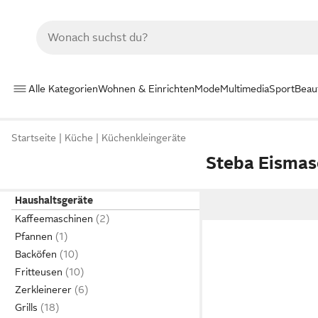
Alle Kategorien
Wohnen & Einrichten
Mode
Multimedia
Sport
Beau
Startseite
Küche
Küchenkleingeräte
Steba Eismas
Haushaltsgeräte
Kaffeemaschinen
Pfannen
Backöfen
Fritteusen
Zerkleinerer
Grills