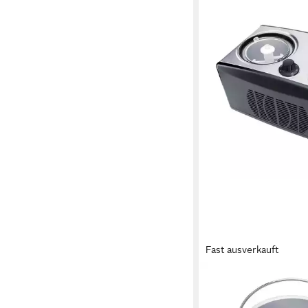
Fast ausverkauft
STEBA
Eismaschine IC 150, 1,
Kompressor, kein Vork