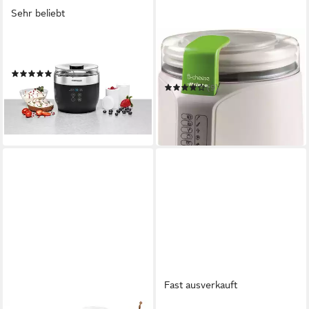
Sehr beliebt
ROMMELSBACHER
ARIETE
Joghurtbereiter JG 80
Joghurtbereiter B-cheese
615, 2 Portionsbehälter, je
(236)
400 ml
ab 74,18 €
UVP
89,99 €
(9)
79,90 €
UVP
94,95 €
-18%
-16%
am nächsten Werktag bei dir
am nächsten Werktag bei dir
Fast ausverkauft