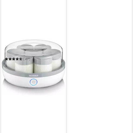
SEVERIN
Joghurtbereiter JG 3518
(47)
40,44 €
leider ausverkauft