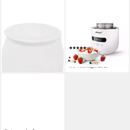
STEBA
STEBA
Joghurtgläser Ersatzglas 1,3
Joghurtbereiter JM4
L für JM 4
FERMENT
17,99 €
UVP
20,94 €
(1)
ab 70,09 €
-14%
UVP
98,00 €
in 3-4 Werktagen bei dir
-28%
in 3-4 Werktagen bei dir