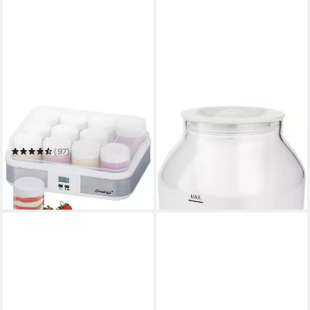
STEBA
STEBA
Joghurtbereiter JM 2
Joghurtgläser Ersatzglas 2L
für JM 4
(97)
19,81 €
UVP
23,80 €
ab 42,99 €
UVP
60,99 €
-17%
-30%
in 3-4 Werktagen bei dir
in 3-4 Werktagen bei dir