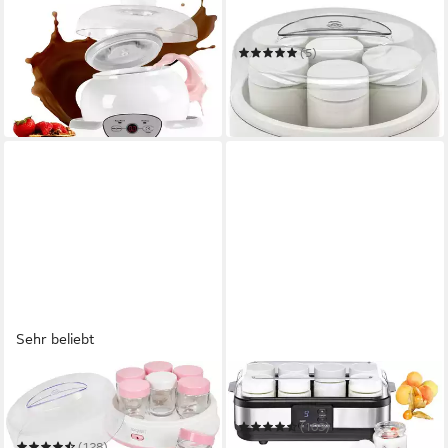
DURONIC
CLATRONIC
Joghurtbereiter
Joghurtbereiter JM 3344
34,50 €
(5)
in 2-3 Werktagen bei dir
ab 26,45 €
UVP
29,95 €
-12%
in 2-3 Werktagen bei dir
Sehr beliebt
EXQUISIT
ROMMELSBACHER
Joghurtbereiter YM 3101
Joghurtbereiter JG 40
wep
(103)
ab 53,19 €
UVP
71,99 €
(128)