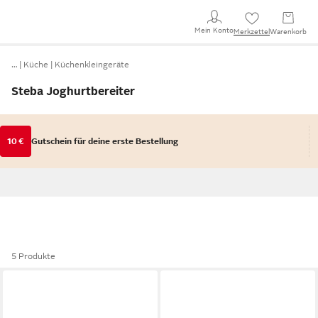
Mein Konto
Merkzettel
Warenkorb
…
Küche
Küchenkleingeräte
Steba Joghurtbereiter
10 €
Gutschein für deine erste Bestellung
5 Produkte