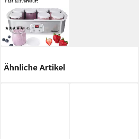
Fast ausverkauft
STEBA
Joghurtbereiter JM 3
(45)
ab 40,90 €
in 2-3 Werktagen bei dir
Ähnliche Artikel