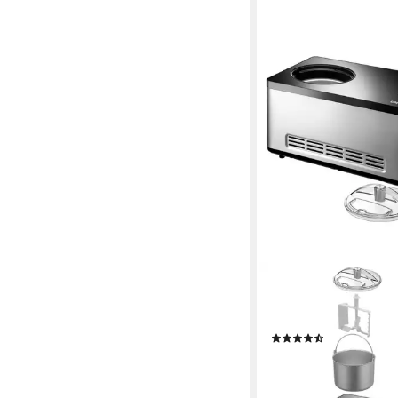
UNOLD
Eismaschine Gusto 48
W
(214)
ab 279,00 €
UVP
399,9
nur diesen Monat
13,86 €
mtl. in 24 Raten