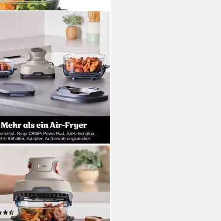
A
luftfritteuse CRISPi 4-in-1 Cyber
ce -FN101EUST
0W
Leistung
85 °C
Temperatur
(141)