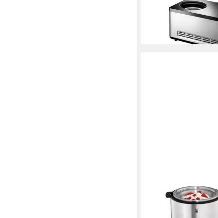
-30%
lieferbar - in 1-2 Werktag