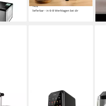
245,
16,21 €
mtl. in 24 Raten
22,4
-4%
en bei dir
liefe
lieferbar - in 6-8 Werktagen bei dir