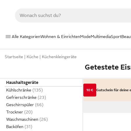
Alle Kategorien
Wohnen & Einrichten
Mode
Multimedia
Sport
Beau
Startseite
Küche
Küchenkleingeräte
Getestete Ei
Haushaltsgeräte
Kühlschränke
10 €
Gutschein für deine 
Gefrierschränke
Geschirrspüler
Trockner
Waschmaschinen
Backöfen