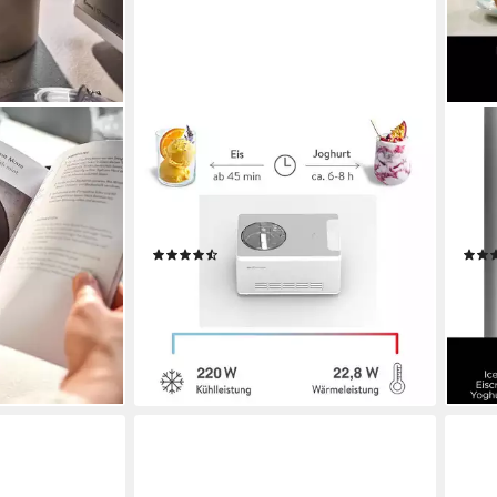
SPRINGLANE
NINJ
 L mit
Eismaschine & Joghurtbereiter Elisa,
Eism
ressor, aus
2,00 l, 220,00 W, mit
Swir
00 W,
selbstkühlendem Kompressor,
Eism
zen Joghurt,
entnehmbaren Eisbehälter
Soft
(11)
269,99 €
ab 3
UVP
399,99 €
13,41 €
mtl. in 24 Raten
17,38
liefe
-33%
en bei dir
lieferbar - in 3-4 Werktagen bei dir