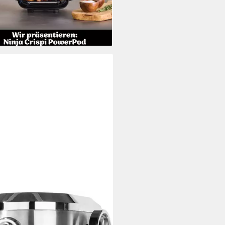
22 €
0 €
mtl. in 12 Raten
rbar - in 5-6 Werktagen bei dir