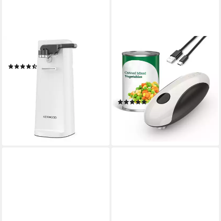
KENWOOD
TUWENA
Dosenöffner CAP80.000WH
Elektrischer Dosenöffner
(2)
Elektrischer Dosenöffner,
ab 38,20 €
Automatischer One Touch
lieferbar - in 5-6 Werktagen bei dir
Dosenöffner Kabellos
(3)
29,99 €
UVP
36,99 €
-19%
lieferbar - in 3-4 Werktagen bei dir