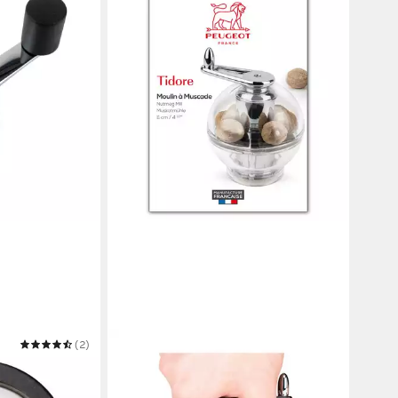
(2)
PEUGEOT
ussmühle ISEN
Muskatmühle TIDORE 11cm
warz Matt
Transparent Acryl Edelstahl für