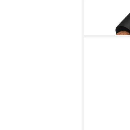
WMF
Muskatmühle Top Tool
20,99 €
UVP
27,99 €
-25%
in 2-3 Werktagen bei dir