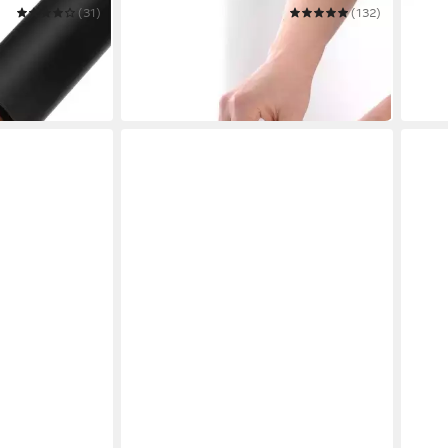
(31)
GEFU
(132)
ADH
s
Muskatmühle »MOSCATA LASER
Musk
CUT
Akazi
29,95 €
39,9
in 2-3 Werktagen bei dir
in 2-3