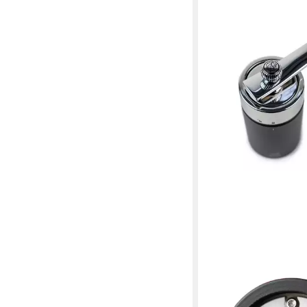
PEUGEOT
Muskatmühle Muskatn
15cm Buchenholz Sch