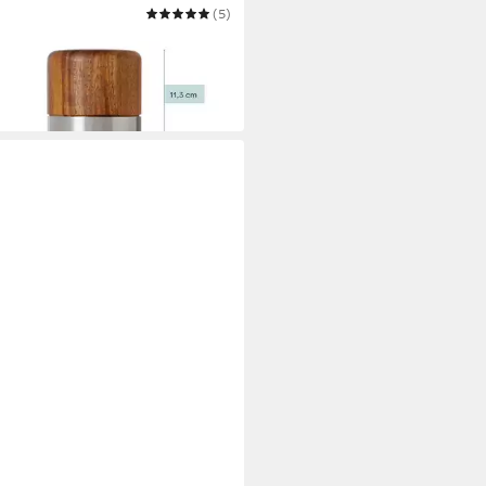
OC
(5)
atmühle MUSKATO aus
enholz und Edelstahl
5 €
 Werktagen bei dir