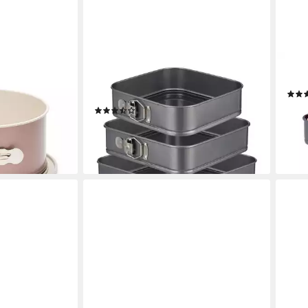
RELAXDAYS
REL
- Ceramic-
Springform Quadratische Springform
Spri
 extra hohem
im 3er Set
19,9
(116)
lbleck - für
18,99 €
UVP
39,99 €
-50
n und Torten
liefe
-53%
lieferbar - in 2-3 Werktagen bei dir
en bei dir