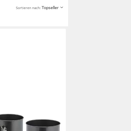
Topseller
Sortieren nach:
AXDAYS
ngform hoch 3er Set
(23)