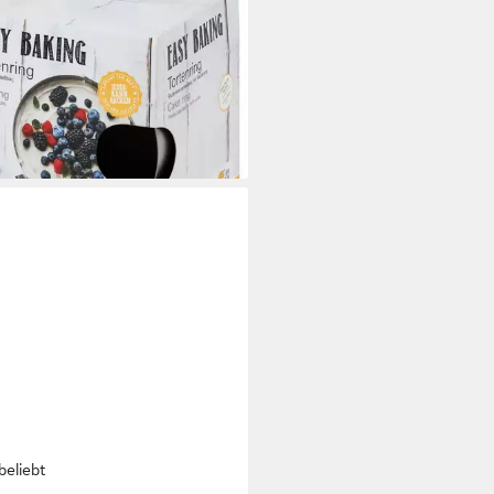
enring Easy Baking Extra Hoch,
stahl
5 €
rbar - in 2-3 Werktagen bei dir
beliebt