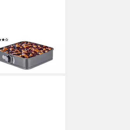
AXDAYS
ngform 4er Set quadratisch
(4)
9 €
UVP
39,99 €
%
rbar - in 2-3 Werktagen bei dir