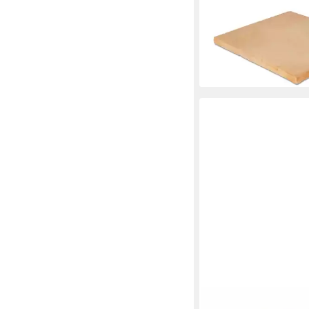
Backergebnisse
69,00 €
lieferbar - in 6-8 Werktag
ZENKER