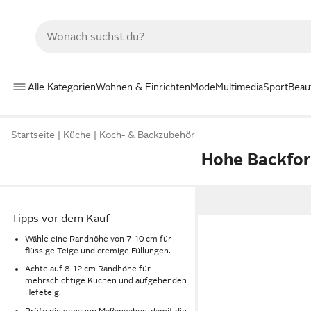
Alle Kategorien
Wohnen & Einrichten
Mode
Multimedia
Sport
Beau
Startseite
Küche
Koch- & Backzubehör
Hohe Backfo
Tipps vor dem Kauf
Wähle eine Randhöhe von 7-10 cm für
flüssige Teige und cremige Füllungen.
Achte auf 8-12 cm Randhöhe für
mehrschichtige Kuchen und aufgehenden
Hefeteig.
Prüfe die genauen Maßangaben, damit die