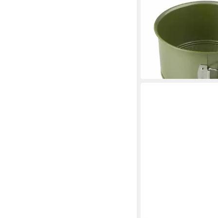
Springform Mit Hohe
Vision, 18 cm, Made 
ab 15,19 €
lieferbar - in 3-4 Werktag