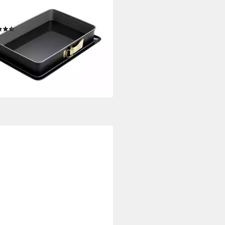
OETKER KÜCHENHELFER
ngform Kreativ
(88)
9,95 €
UVP
49,99 €
%
rbar - in 1-2 Werktagen bei dir