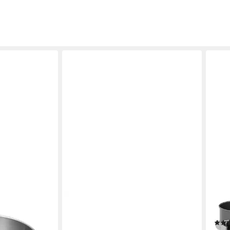
IMMER
REL
m Edelstahl
Springform Kuchenform Edelstahl
Spri
et PFAS-frei
Backform unbeschichtet PFAS-frei