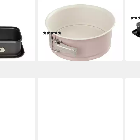
DR. OETKER KÜCHENHELFER
DR. 
fform -
Springform Springform Rundform
Spri
e Springform
Backform Kuchenform Retro Rosa
ab 3
Rand
D18cm x H8cm Dr.
-20
(5)
liefe
ab 22,82 €
28,52 €
en bei dir
-20%
lieferbar - in 3-4 Werktagen bei dir