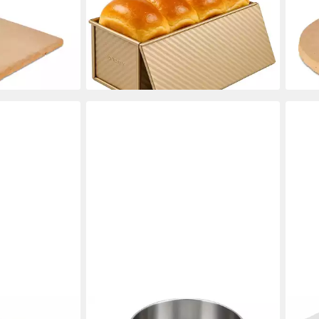
Backform
glei
16,99 €
69,0
UVP
39,99 €
en bei dir
(1,70 €/ 1 Stk)
liefe
-58%
lieferbar - in 6-7 Werktagen bei dir
IMMER
BIR