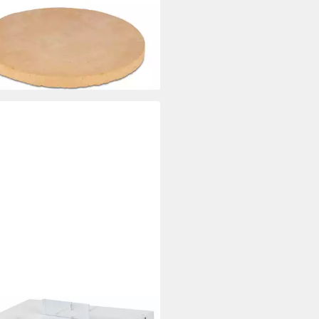
chmäßige Backergebnisse
0 €
rbar - in 6-8 Werktagen bei dir
KMANN