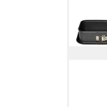
PATISSE
Springform Profi Back
28x18cm, Rechteckig
aus Stahl mit hohem 
34,50 €
lieferbar - in 3-4 Werktag