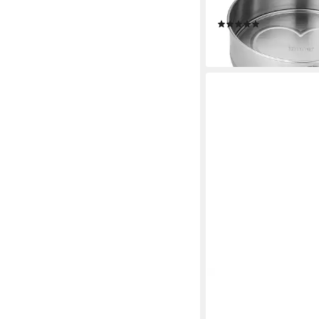
25 cm, (2-tlg)
(4)
29,99 €
lieferbar - in 2-3 Werktag
UNOLD
Pizzastein Biscotto Ec
Wärmespeicherung fü