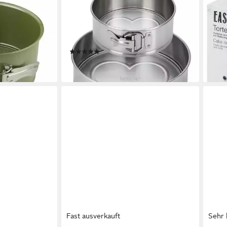
m Rand Green
Springform Kuchenform Edelstahl
Tort
in Germany
Backform unbeschichtet PFAS-frei
Edel
32,9
2er Set 18/25 cm, (Springform-Set
en bei dir
liefe
4-tlg)
(2)
38,99 €
lieferbar - in 2-3 Werktagen bei dir
Fast ausverkauft
Sehr 