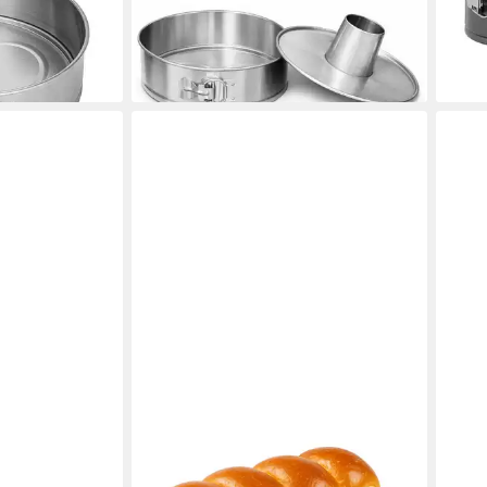
16,9
25 cm, (3-tlg)
-58
32,99 €
liefe
lieferbar - in 2-3 Werktagen bei dir
en bei dir
YOUYIJIA
UNO
kig, Hohe
Brotbackform Brotbackform mit
Pizz
r gleichmäßige
Deckel Extra Hohe Toastbrot
Hohe