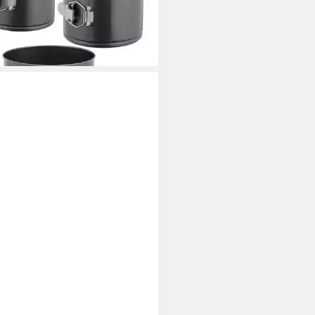
9 €
UVP
39,99 €
%
rbar - in 2-3 Werktagen bei dir
LD
astein Pizzastein Biscotto Rund,
 Wärmespeicherung für