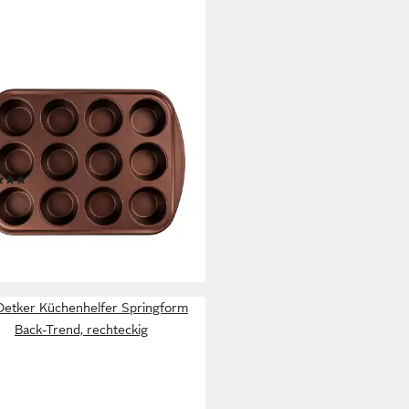
YS
inform XXL - für 12 XXL extra
 Muffins, 28 x 40 x 4,5 cm,
ielle Antihaftbeschichtung
(1)
9 €
rbar - in 2-3 Werktagen bei dir
Oetker Küchenhelfer Springform
Back-Trend, rechteckig