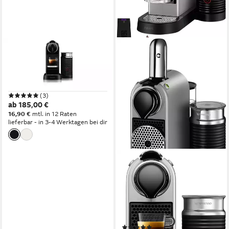
NESPRESSO
Kapselmaschine
1,00 l
Wassertank
19,00 bar
Pumpendruck
(3)
ab 185,00 €
16,90 €
mtl. in 12 Raten
lieferbar - in 3-4 Werktagen bei dir
NESPRESSO
Kapselmaschine XN761B CitiZ
& Milk von Krups
1 l
Wassertank
19 bar
Pumpendruck
Abschaltautomatik
Zeitfunktionen
(41)