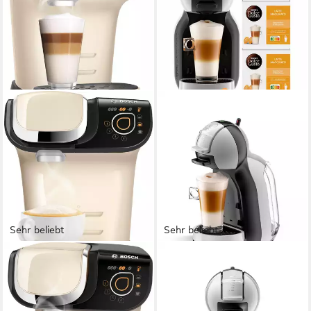
Sehr beliebt
Sehr beliebt
TASSIMO
NESCAFÉ® DOLCE GUSTO®
Kapselmaschine My Way 2
Kapselmaschine KP123B Mini
TAS6507
Me
1,3 l
Wassertank
1
Tassen