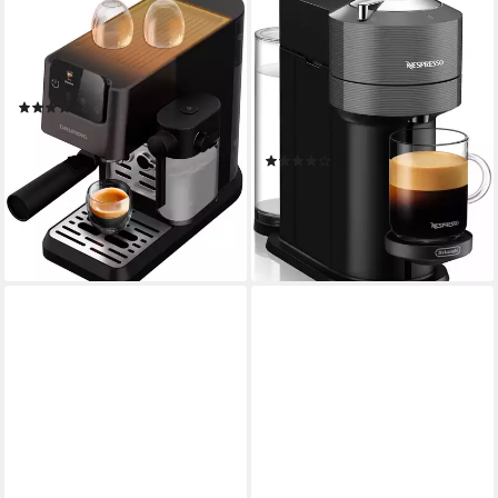
GRUNDIG
NESPRESSO
Espressomaschine KSM 5330
Kapselmaschine Vertuo Next
ENV 120.GY von DeLonghi,
1,1 l
Wassertank
15 bar
Pumpendruck
Dark Grey
(116)
1,1 l
Wassertank
ab 138,19 €
UVP
219,00 €
Abschaltautomatik
Zeitfunktionen
12,62 €
mtl. in 12 Raten
(327)
-37%
143,96 €
lieferbar - in 2-3 Werktagen bei dir
13,15 €
mtl. in 12 Raten
leider ausverkauft