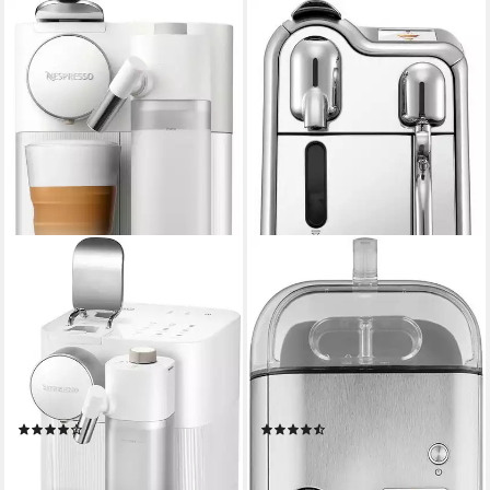
NESPRESSO
NESPRESSO
Kapselmaschine Gran
Kapselmaschine Creatista Pro
Lattissima EN640.W von
SNE900 mit Edelstahl-
DeLonghi, weiß
Milchkanne
1 l
Wassertank
2 l
Wassertank
19 bar
Pumpendruck
19 bar
Pumpendruck
Timerfunktion, Abschaltautomatik
Zeitfunktionen
Uhrzeitanzeige, Timerfunktion, Abschaltautomatik
(34)
(24)
339,99 €
620,38 €
UVP
444,00 €
UVP
729,90 €
16,89 €
mtl. in 24 Raten
18,01 €
mtl. in 48 Raten