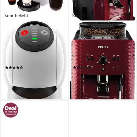
Sehr beliebt
Sehr beliebt
NESCAFÉ® DOLCE GUSTO®
KRUPS
Kapselmaschine KP2431
Kaffeevollautomat EA8107
Genio S
Arabica
0,8 l
Wassertank
275 g
Bohnenkapazität
15 bar
Pumpendruck
15 bar
Pumpendruck
Abschaltautomatik
Zeitfunktionen
Drehregler
Bedienung
(441)
(1841)
69,90 €
299,00 €
UVP
129,99 €
UVP
519,99 €
14,85 €
mtl. in 24 Raten
-46%
-42%
lieferbar - in 2-3 Werktagen bei dir
lieferbar - in 2-3 Werktagen bei dir