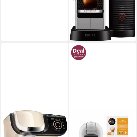
231,06 €
UVP
359,99 €
21,10 €
mtl. in 12 Raten
-36%
lieferbar - in 2-3 Werktagen bei dir