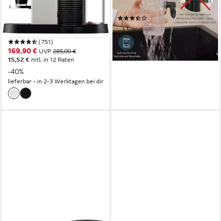
20 bar
Pumpendruck
1 l
Wassertank
(16)
19 bar
Pumpendruck
99,99 €
UVP
154,99 €
Abschaltautomatik
Zeitfunktionen
-35%
(751)
lieferbar - in 4-5 Werktagen bei dir
169,90 €
UVP
285,00 €
15,52 €
mtl. in 12 Raten
-40%
lieferbar - in 2-3 Werktagen bei dir