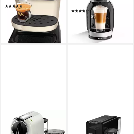
15 bar
Pumpendruck
(1313)
(1907)
72,90 €
UVP
159,99 €
64,90 €
UVP
119,99 €
-54%
nur diesen Monat
lieferbar - in 2-3 Werktagen bei dir
-46%
lieferbar - in 2-3 Werktagen bei dir