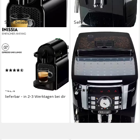
Sehr beliebt
Sehr beliebt
NESPRESSO
DE'LONGHI
Kapselmaschine Inissia EN
Kaffeevollautomat Magnifica S
80.B von DeLonghi, Black
ECAM21.118.B -
Milchaufschäumdüse für
19 bar
Pumpendruck
Abschaltautomatik
Zeitfunktionen
Cappuccino, Schwarz
(390)
250 g
Bohnenkapazität
64,90 €
UVP
111,00 €
15 bar
Pumpendruck
nur diesen Monat
Drehregler, Direktwahltasten
Bedienung
-42%
(1299)
299,00 €
UVP
740,00 €
lieferbar - in 2-3 Werktagen bei dir
14,85 €
mtl. in 24 Raten
-60%
lieferbar - in 2-3 Werktagen bei dir