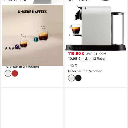
NESPRESSO
NESPRESSO
Kapselmaschine XN1001
Kapselmaschine CITIZ EN
Inissia von Krups
167.W von DeLonghi, White
0,7 l
Wassertank
1 l
Wassertank
19 bar
Pumpendruck
19 bar
Pumpendruck
Abschaltautomatik
Zeitfunktionen
Abschaltautomatik
Zeitfunktionen
(467)
(472)
79,90 €
119,90 €
UVP
119,99 €
UVP
211,00 €
10,95 €
mtl. in 12 Raten
-33%
-43%
lieferbar in 3 Wochen
lieferbar in 3 Wochen