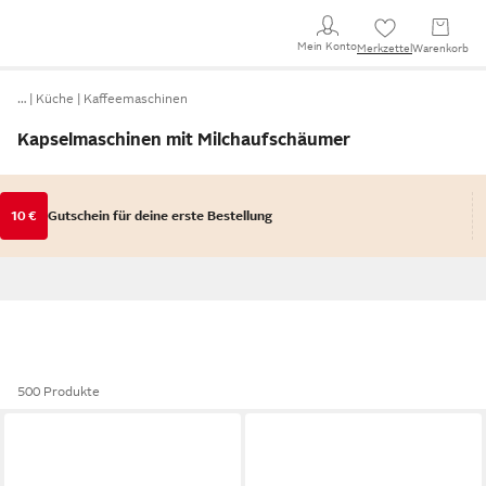
Mein Konto
Merkzettel
Warenkorb
…
Küche
Kaffeemaschinen
Kapselmaschinen mit Milchaufschäumer
10 €
Gutschein für deine erste Bestellung
500 Produkte