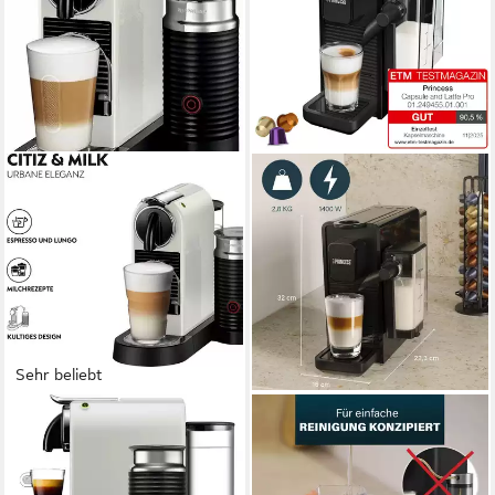
Sehr beliebt
NESPRESSO
PRINCESS
Kapselmaschine CITIZ EN
Kapselmaschine 249455
267.WAE von DeLonghi,
1
Tassen
0,8 l
Wassertank
White