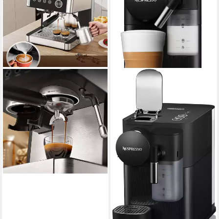
GARVEEMORE
NESPRESSO
Kapselmaschine
Kapselmaschine Lattissima
341,99 €
One EN510.B von DeLonghi,
16,99 €
mtl. in 24 Raten
Black
lieferbar - in 5-6 Werktagen bei dir
1 l
Wassertank
19 bar
Pumpendruck
Abschaltautomatik
Zeitfunktionen
(290)
229,90 €
UVP
285,00 €
21,00 €
mtl. in 12 Raten
-19%
lieferbar - in 2-3 Werktagen bei dir