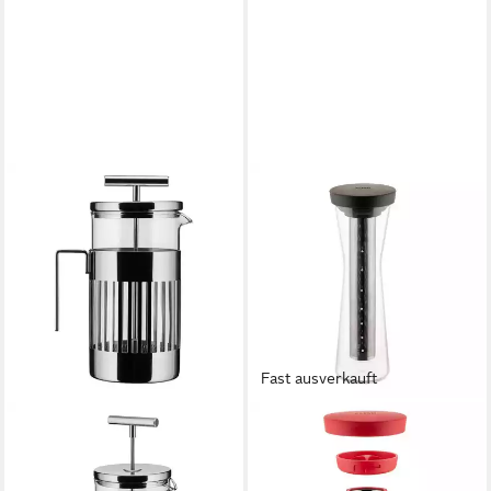
Fast ausverkauft
ALESSI
Cold Brew Zubereiter
900 l
Kaffeekanne
6
Tassen