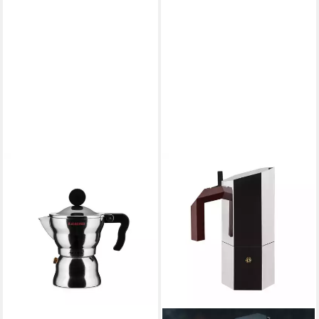
ALESSI
Espressokocher
0,07 l
Kaffeekanne
ab 38,88 €
in 2-3 Werktagen bei dir