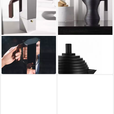
Fast ausverkauft
ALESSI
ALESSI
Espressokocher
Espressokocher
0.15 l
Kaffeekanne
0.15 l
Kaffeekanne
0.15 l
Wassertank
0.15 l
Wassertank
200,00 €
90,00 €
18,27 €
mtl. in 12 Raten
in 2-3 Werktagen bei dir
in 2-3 Werktagen bei dir