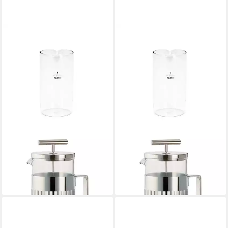
ALESSI
ALESSI
Isolierkanne Ersatzglas für
Kaffeekanne Ersatzglas für
Pressfilterkanne 8T
Pressfilterkanne 3T
ab 25,00 €
ab 19,00 €
in 4-5 Werktagen bei dir
in 4-5 Werktagen bei dir