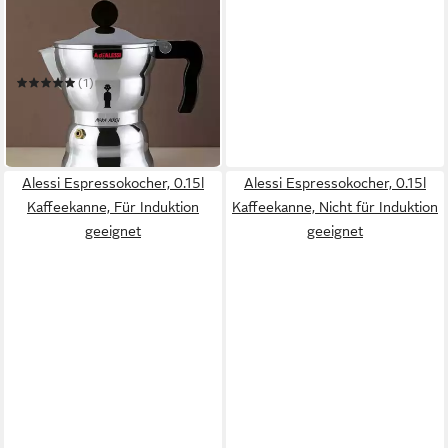
Espressokocher
0.3 l
Kaffeekanne
0.3 l
Wassertank
(1)
ab 55,00 €
UVP
70,00 €
-21%
in 2-3 Werktagen bei dir
Alessi Espressokocher, 0.15l
Alessi Espressokocher, 0.15l
Kaffeekanne, Für Induktion
Kaffeekanne, Nicht für Induktion
geeignet
geeignet