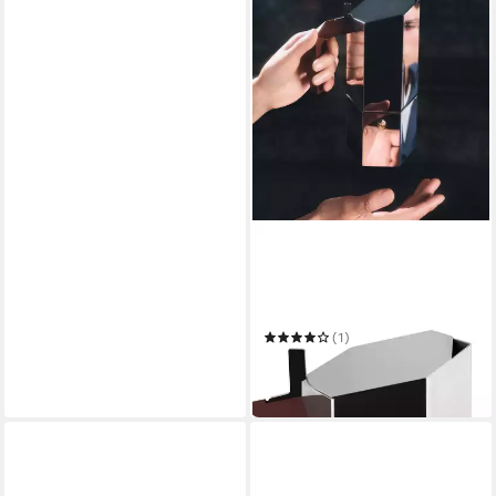
ALESSI
Espressokocher
0.30 l
Kaffeekanne
0.30 l
Wassertank
(1)
250,00 €
12,42 €
mtl. in 24 Raten
in 2-3 Werktagen bei dir