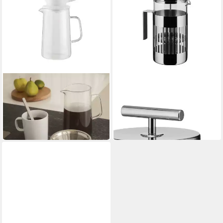
ALESSI
ALESSI
Kaffeebereiter
Kaffeebereiter
88,00 €
UVP
110,00 €
3
Tassen
ab 165,00 €
-20%
15,07 €
mtl. in 12 Raten
in 2-3 Werktagen bei dir
in 4-5 Werktagen bei dir