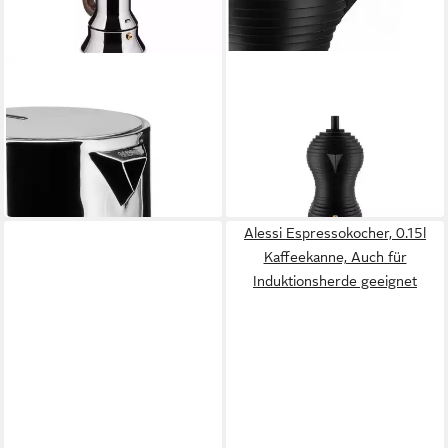
ALESSI
ALESSI
Espressokocher
Espressokocher
3
Tassen
0.3 l
Kaffeekanne
0.3 l
Wassertank
ab 180,00 €
ab 95,00 €
UVP
110,00 €
16,44 €
mtl. in 12 Raten
in 2-3 Werktagen bei dir
-14%
in 2-3 Werktagen bei dir
Alessi Espressokocher, 0.15l
Kaffeekanne, Auch für
Induktionsherde geeignet