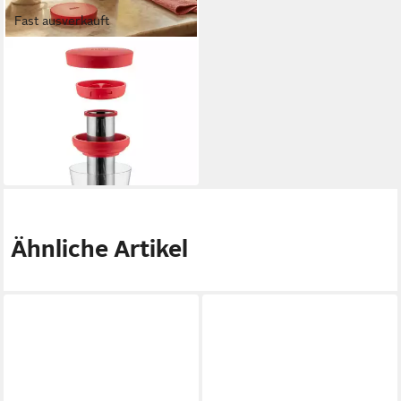
Fast ausverkauft
ALESSI
Cold Brew Zubereiter
900 l
Kaffeekanne
6
Tassen
48,00 €
UVP
80,00 €
-40%
in 2-3 Werktagen bei dir
Ähnliche Artikel