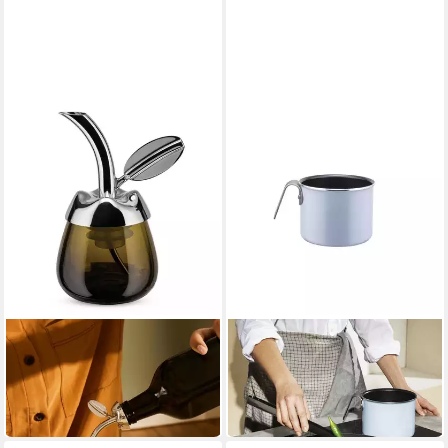
ALESSI
ALESSI
Ölausgießer Olivenölkoster
Kochtopf Tama
Fior d'olio
Milchkochtopf
49,00 €
69,00 €
in 2-3 Werktagen bei dir
in 2-3 Werktagen bei dir