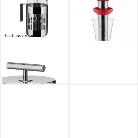
48,00 €
UVP
80,00 €
-40%
in 2-3 Werktagen bei dir
Fast ausverkauft
ALESSI
Kaffeebereiter
8
Tassen
ab 192,44 €
17,58 €
mtl. in 12 Raten
in 4-5 Werktagen bei dir