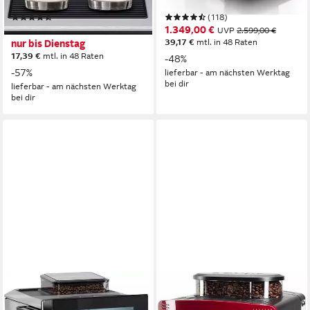
Touch-Bedienung
Bedienung
Touch-Bedienung
Bedienung
(3964)
(118)
599,00 €
1.349,00 €
UVP
1.409,00 €
UVP
2.599,00 €
39,17 €
mtl. in 48 Raten
nur bis Dienstag
17,39 €
mtl. in 48 Raten
-48%
-57%
lieferbar - am nächsten Werktag
bei dir
lieferbar - am nächsten Werktag
bei dir