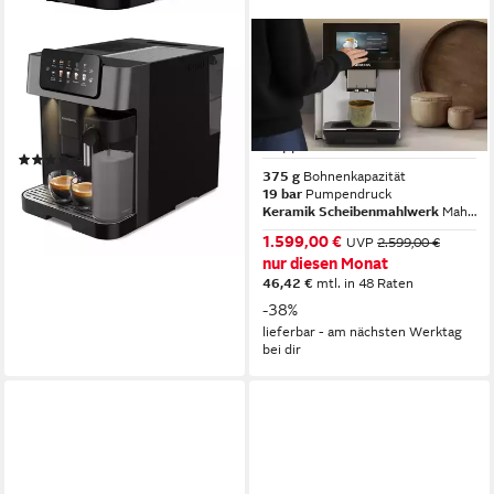
GRUNDIG
SIEMENS
Kaffeevollautomat KVA 7230
Kaffeevollautomat EQ900
TQ923E43, 41 versch.
250 g
Bohnenkapazität
19 bar
Pumpendruck
Getränke, XL-Getränke,
Touch-Bedienung
Bedienung
Doppeltassenfunktion
(10)
375 g
Bohnenkapazität
ab 359,00 €
UVP
699,00 €
19 bar
Pumpendruck
17,83 €
mtl. in 24 Raten
Keramik Scheibenmahlwerk
Mahlwerk
-49%
1.599,00 €
UVP
2.599,00 €
lieferbar in 3 Wochen
nur diesen Monat
46,42 €
mtl. in 48 Raten
-38%
lieferbar - am nächsten Werktag
bei dir