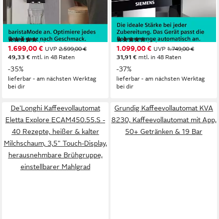
375 g
Bohnenkapazität
320 g
Bohnenkapazität
19 bar
Pumpendruck
19 bar
Pumpendruck
Keramik Scheibenmahlwerk
Mahlwerk
Keramik Scheibenmahlwerk
Mahlwerk
(1)
(13)
1.699,00 €
1.099,00 €
UVP
2.599,00 €
UVP
1.749,00 €
49,33 €
mtl. in 48 Raten
31,91 €
mtl. in 48 Raten
-35%
-37%
lieferbar - am nächsten Werktag
lieferbar - am nächsten Werktag
bei dir
bei dir
De'Longhi Kaffeevollautomat
Grundig Kaffeevollautomat KVA
Eletta Explore ECAM450.55.S -
8230, Kaffeevollautomat mit App,
40 Rezepte, heißer & kalter
50+ Getränken & 19 Bar
Milchschaum, 3,5" Touch-Display,
herausnehmbare Brühgruppe,
einstellbarer Mahlgrad