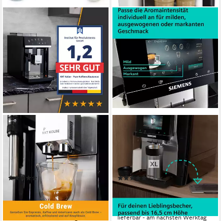
KKT KOLBE
SIEMENS
Kaffeevollautomat Pure
Kaffeevollautomat TQ727D03
250 g
Bohnenkapazität
320 g
Bohnenkapazität
15 bar
Pumpendruck
19 bar
Pumpendruck
Touch-Bedienung
Bedienung
Keramik Scheibenmahlwerk
Mahlwerk
(14)
(4)
299,99 €
1.249,00 €
UVP
399,99 €
UVP
2.049,00 €
14,90 €
mtl. in 24 Raten
36,26 €
mtl. in 48 Raten
-25%
-39%
lieferbar - in 2-3 Werktagen bei dir
lieferbar - am nächsten Werktag