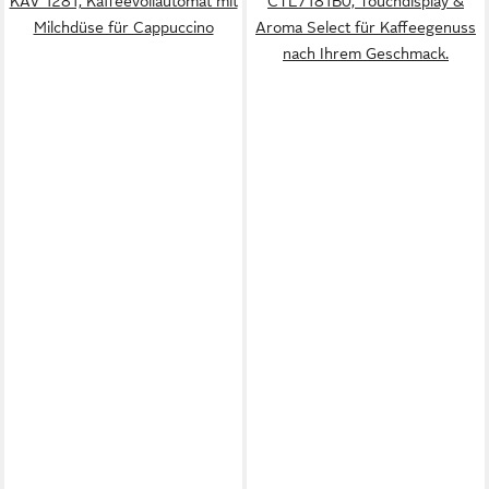
KAV 1281, Kaffeevollautomat mit
CTL7181B0, Touchdisplay &
Milchdüse für Cappuccino
Aroma Select für Kaffeegenuss
nach Ihrem Geschmack.