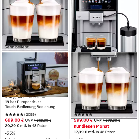
Sehr beliebt
Sehr beliebt
SIEMENS
SIEMENS
Kaffeevollautomat EQ6 plus
Kaffeevollautomat EQ6 plus
s700 TE657503DE,
s700 TE657M03DE, viele
Doppeltassenfunktion,
Kaffeespezialitäten,
Keramikmahlwerk
Doppeltassenfunk
300 g
Bohnenkapazität
300 g
Bohnenkapazität
19 bar
Pumpendruck
19 bar
Pumpendruck
Touch-Bedienung
Bedienung
Sensortasten
Bedienung
(2089)
(640)
699,00 €
599,00 €
UVP
1.569,00 €
UVP
1.679,00 €
20,29 €
mtl. in 48 Raten
nur diesen Monat
17,39 €
mtl. in 48 Raten
-55%