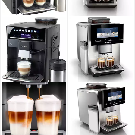
Sehr beliebt
SIEMENS
SIEMENS
Kaffeevollautomat EQ6 plus
Kaffeevollautomat EQ900
s400 TE654509DE,
TQ903D43, intuitives 6,8"
Doppeltassenfunktion,
TFT-Display,
Keramikmahlwerk
Geräuschreduzierung
300 g
Bohnenkapazität
375 g
Bohnenkapazität
15 bar
Pumpendruck
19 bar
Pumpendruck