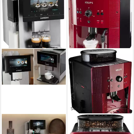
Sehr beliebt
SIEMENS
KRUPS
Kaffeevollautomat EQ900
Kaffeevollautomat EA8107
TQ923EZ3, autom. Reinigung,
Arabica