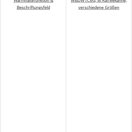
Warmhaltefunktion &
WBDWTC6G, 6l Kaffeekanne,
Beschriftungsfeld
verschiedene Größen