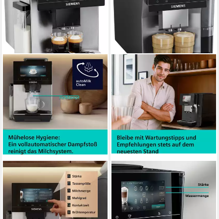
SIEMENS
SIEMENS
Kaffeevollautomat EQ900
Kaffeevollautomat EQ700
TQ923E03, 41 versch.
TP725E01, 41 verschiedene
Getränke, XL-Getränke,
Getränke, XL-Getränke, 20
Doppeltassenfunktion
Favoriten