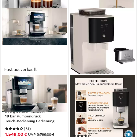
Fast ausverkauft
SIEMENS
KRUPS
Kaffeevollautomat EQ900
Kaffeevollautomat Coffee
TQ905D03, intuitives 6,8"
Crush SA4001 für Espresso
TFT-Display, Barista-Modus
& Lungo, platzsparend mit 15
cm Breite
375 g
Bohnenkapazität
19 bar
Pumpendruck
150 g
Bohnenkapazität
Touch-Bedienung
Bedienung
15 bar
Pumpendruck
Touch-Bedienung
Bedienung
(31)
1.549,00 €
UVP
2.799,00 €
(5)