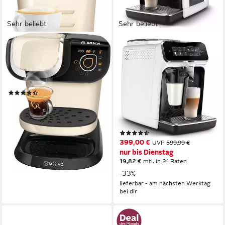
Sehr beliebt
Sehr beliebt
TASSIMO
PHILIPS
Kapselmaschine My Way 2
Kaffeevollautomat
TAS6507
EP3343/50 3300 Series, 6
Getränke (heiß oder
1,3 l
Wassertank
eisgekühlt)
(1313)
72,90 €
UVP
159,99 €
275 g
Bohnenkapazität
15 bar
Pumpendruck
-54%
Touch-Bedienung
Bedienung
lieferbar - am nächsten Werktag
bei dir
(363)
399,00 €
UVP
599,99 €
nur bis Dienstag
19,82 €
mtl. in 24 Raten
-33%
lieferbar - am nächsten Werktag
bei dir