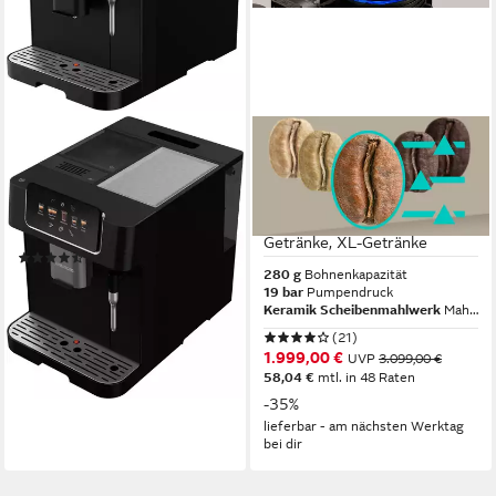
GRUNDIG
SIEMENS
Kaffeevollautomat KVA 6230
Kaffeevollautomat EQ900
TQ927E03, 2
250 g
Bohnenkapazität
19 bar
Pumpendruck
Bohnenbehälter, 41 versch.
Touch-Bedienung
Bedienung
Getränke, XL-Getränke
(10)
280 g
Bohnenkapazität
ab 279,00 €
UVP
599,00 €
19 bar
Pumpendruck
13,86 €
mtl. in 24 Raten
Keramik Scheibenmahlwerk
Mahlwerk
-53%
(21)
lieferbar - am nächsten Werktag
1.999,00 €
UVP
3.099,00 €
bei dir
58,04 €
mtl. in 48 Raten
-35%
lieferbar - am nächsten Werktag
bei dir