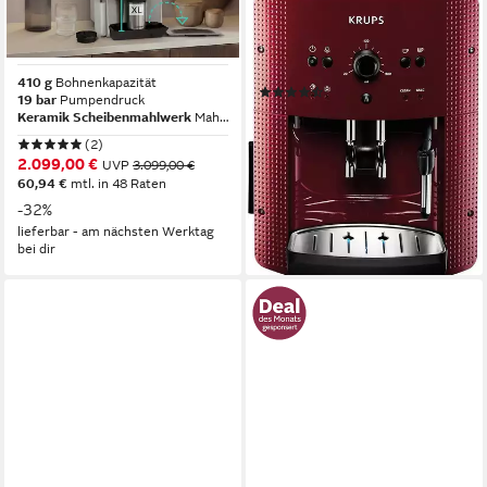
41 versch. Getränke, XL-
275 g
Bohnenkapazität
15 bar
Pumpendruck
Getränke
Drehregler
Bedienung
410 g
Bohnenkapazität
(1840)
19 bar
Pumpendruck
299,00 €
UVP
519,99 €
Keramik Scheibenmahlwerk
Mahlwerk
14,85 €
mtl. in 24 Raten
(2)
-42%
2.099,00 €
UVP
3.099,00 €
lieferbar - am nächsten Werktag
60,94 €
mtl. in 48 Raten
bei dir
-32%
lieferbar - am nächsten Werktag
bei dir