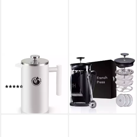
COFFEE FOX
THIRU
French Press Kanne,
French Press Kanne
(35)
Pressfilterkanne Französische
ab 24,99 €
UVP
34,99 €
Kaffeepresse
-29%
(21)
lieferbar - in 2-3 Werktagen bei dir
34,95 €
UVP
69,95 €
-50%
lieferbar - in 2-3 Werktagen bei dir