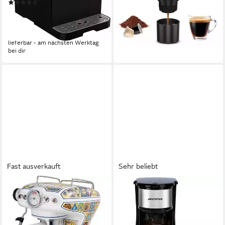
UVP
159,00 €
(10)
9,59 €
mtl. in 12 Raten
279,00 €
UVP
599,00 €
-34%
13,86 €
mtl. in 24 Raten
lieferbar - in 3-4 Werktagen bei dir
-53%
lieferbar - am nächsten Werktag
bei dir
Fast ausverkauft
Sehr beliebt
ARIETE
AIGOSTAR
Espressomaschine,
Filterkaffeemaschine mit
Kaffeemaschine, 850W,
Thermobecher, 420 ml,
Mediterranes Design, weiß,
750W, AutoClean-Funktion,