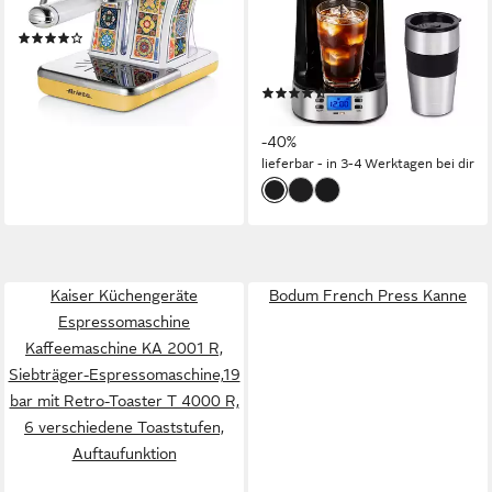
gelb
24H Timer, Edelstahl
(1)
0,42 l
Wassertank
ab 173,75 €
Abschaltautomatik, Timerfunktion
Z
15,87 €
mtl. in 12 Raten
(58)
lieferbar - in 2-3 Werktagen bei dir
29,99 €
UVP
49,99 €
-40%
lieferbar - in 3-4 Werktagen bei dir
Kaiser Küchengeräte
Bodum French Press Kanne
Espressomaschine
Kaffeemaschine KA 2001 R,
Siebträger-Espressomaschine,19
bar mit Retro-Toaster T 4000 R,
6 verschiedene Toaststufen,
Auftaufunktion