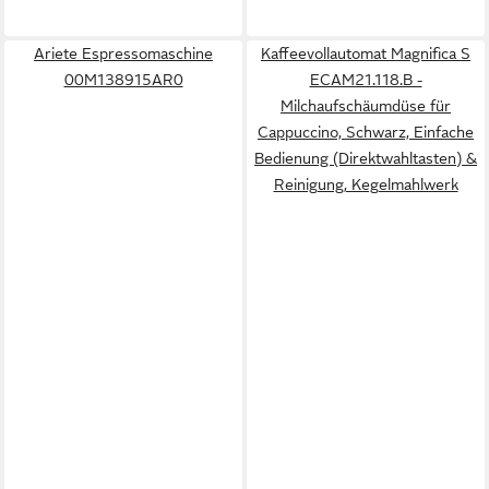
Ariete Espressomaschine
Kaffeevollautomat Magnifica S
00M138915AR0
ECAM21.118.B -
Milchaufschäumdüse für
Cappuccino, Schwarz, Einfache
Bedienung (Direktwahltasten) &
Reinigung, Kegelmahlwerk