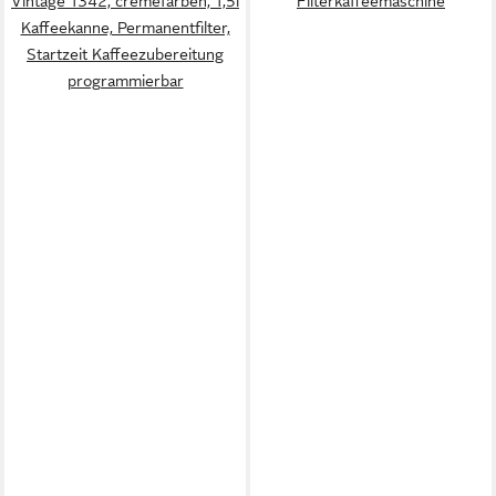
Vintage 1342, cremefarben, 1,5l
Filterkaffeemaschine
Kaffeekanne, Permanentfilter,
Startzeit Kaffeezubereitung
programmierbar