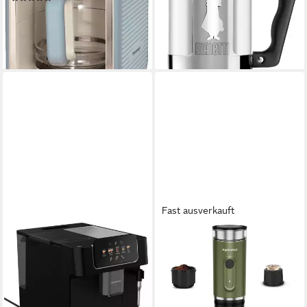
lieferbar - in 2-3 Werktagen bei dir
ab 65,90 €
UVP
109,95 €
-40%
lieferbar - am nächsten Werktag
bei dir
Fast ausverkauft
GRUNDIG
HYDROFAST
Kaffeevollautomat KVA 6230
Espressomaschine PO-100
Tragbare Kaffeemaschine
250 g
Bohnenkapazität
19 bar
Pumpendruck
15 bar
Pumpendruck
Touch-Bedienung
Bedienung
105,00 €