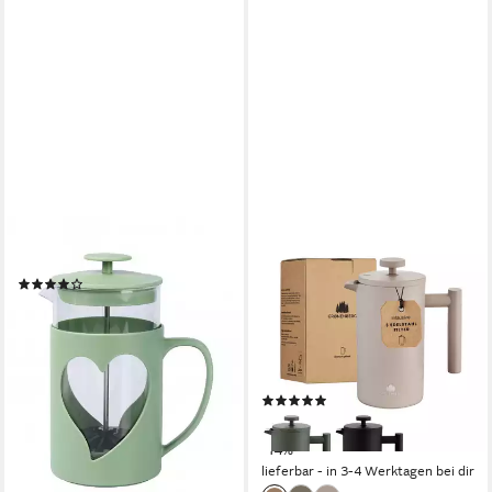
GENIALO
GRØNENBERG
French Press Kanne
French Press Kanne 0,6 oder
(2)
1 Liter l Edelstahl
9,95 €
14,95 €
Kaffeebereiter mit Thermo
-33%
Effekt
lieferbar - in 5-6 Werktagen bei dir
1 l
Kaffeekanne
(6)
41,99 €
UVP
48,99 €
-14%
lieferbar - in 3-4 Werktagen bei dir