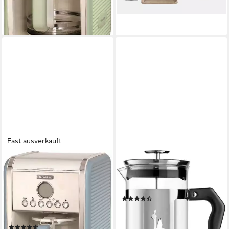
-40%
lieferbar - am nächsten Werktag
bei dir
Fast ausverkauft
ARIETE
BIALETTI
Filterkaffeemaschine Vintage
Kaffeebereiter
1342, blau
0,35 l
Kaffeekanne
1,5 l
Kaffeekanne
(25)
12
Tassen
ab 25,48 €
UVP
34,90 €
1,5 l
Wassertank
-27%
(40)