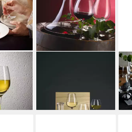
VILLEROY & BOCH
VILL
ßweinglas, 4
Weinglas Purismo Wine, Kristallglas,
Weiß
tallglas, 4 Stck,
Spülmaschinenfest
Weiß
7,09 €
11,60 €
tlg.,
32,4
-39%
€
lieferbar - in 2-3 Werktagen bei dir
-19%
liefe
en bei dir