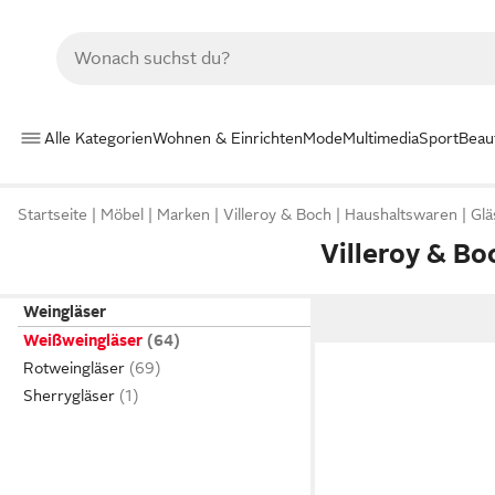
Alle Kategorien
Wohnen & Einrichten
Mode
Multimedia
Sport
Beau
Startseite
Möbel
Marken
Villeroy & Boch
Haushaltswaren
Glä
Villeroy & B
Weingläser
Weißweingläser
Rotweingläser
Sherrygläser