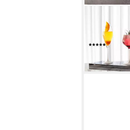
VILLEROY & BOCH
Weißweinglas Manufa
Weißweinkelch, 4-tlg., 
Kristallglas, 4 Stck, 
empfohlen
(5)
49,90 €
lieferbar - in 4-5 Werktag