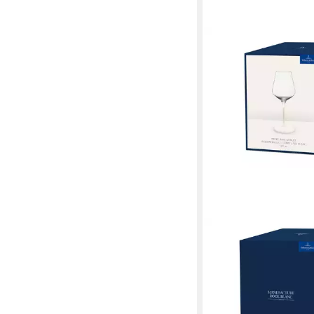
VILLEROY & BOCH
Gläser-Set Manufactu
Weißweinglas Set 4tlg,
ab 46,35 €
lieferbar - in 2-3 Werktag