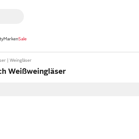
ty
Marken
Sale
ser
Weingläser
och Weißweingläser