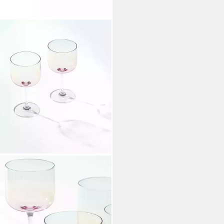
. BY VILLEROY & BOCH
einglas Like Color 1 Weinglas,
tlg 8,5x17cm, 2-tlg., Glas
7,80 €
rbar - in 2-3 Werktagen bei dir
+1