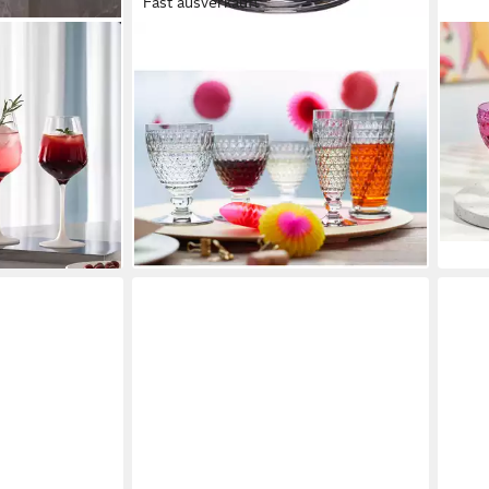
Fast ausverkauft
VILLEROY & BOCH
VILL
cture
Weinglas Boston, Kristallglas,
Rotw
Glas,
Spülmaschinengeeignet,
Rotwe
ab 1
Handwäsche
Transparent, Boston, H: 13.2cm
ab 30,70 €
UVP
51,60 €
-27
liefe
-41%
lieferbar - in 2-3 Werktagen bei dir
en bei dir