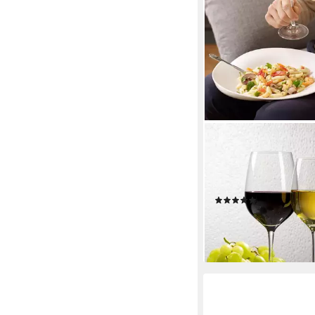
VILLEROY & BOCH
Gläser-Set Entrée Wei
Stück, 4-tlg., Glas, Kris
spülmaschinenfest
(1)
ab 35,64 €
UVP
46,90 
-24%
lieferbar - in 4-5 Werktag