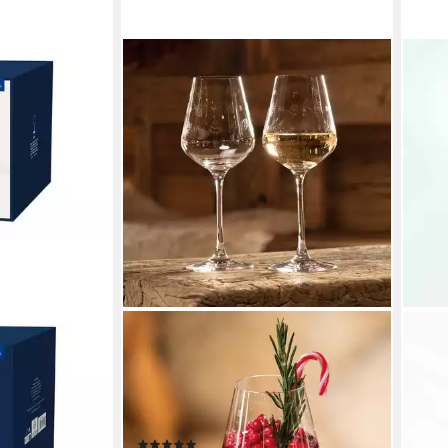
VILLEROY & BOCH
LIKE
re Rock blanc
Gläser-Set Toy's Delight
Rotw
 Kristallglas
Weißweinkelch, Set 2tlg. 227mm, 2-
Set 2
ab 2
tlg., Glas, Kristallglas, 2 Stck,
en bei dir
liefe
spülmaschinenfest
(4)