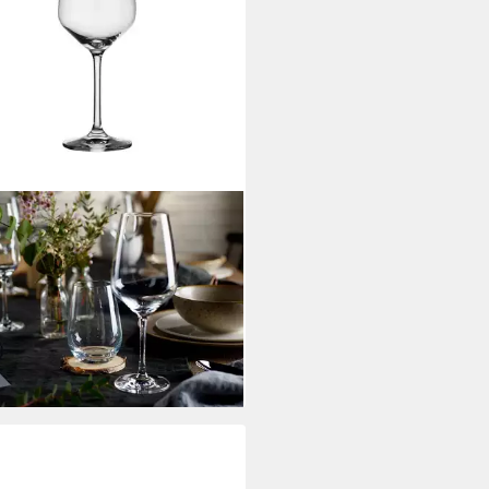
EROY & BOCH
weinglas Voice Basic
weingläser 120 ml 4er Set, 4-
 Glas
5 €
UVP
39,90 €
rbar - in 2-3 Werktagen bei dir