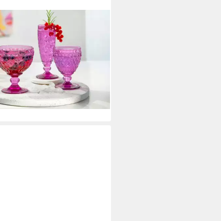
EROY & BOCH
einglas Boston Berry
inglas lila 0,2l, Kristallglas
2,13 €
16,60 €
%
rbar - in 2-3 Werktagen bei dir