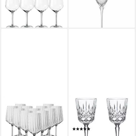
103,86 €
-39%
UVP
129,90 €
lieferbar - in 2-3 Werktagen bei dir
-20%
lieferbar - in 2-3 Werktagen bei dir
SPIEGELAU
NACHTMANN
Rotweinglas Lifestyle
Weinglas NOBLESSE, 4er Set,
Rotweingläser 630 ml 12er
Transparent, 355 ml, 4-tlg.,
Set, 12-tlg., Glas
Glas, Made in Germany
(15)
90,95 €
ab 24,15 €
UVP
29,90 €
lieferbar - in 2-3 Werktagen bei dir