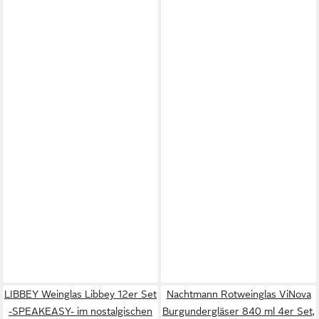
LIBBEY Weinglas Libbey 12er Set
Nachtmann Rotweinglas ViNova
-SPEAKEASY- im nostalgischen
Burgundergläser 840 ml 4er Set,