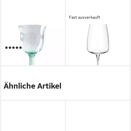
Fast ausverkauft
LAMBERT
LAMBERT
Rotweinglas Wasserglas
Rotweinglas Rotweinglas Dao
Corsica Grün
Kristallglas
(1)
18,52 €
21,56 €
lieferbar - in 3-4 Werktagen bei dir
lieferbar - in 3-4 Werktagen bei dir
Ähnliche Artikel