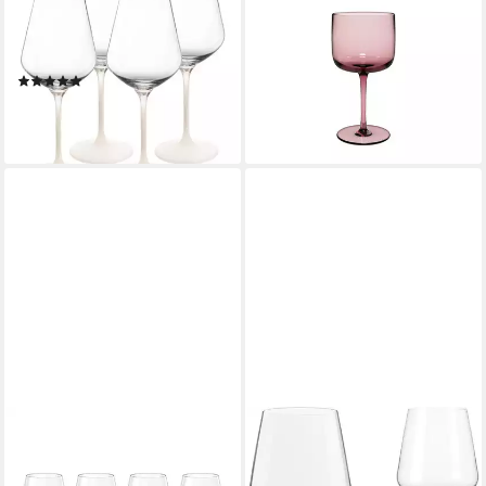
Rotweinglas Manufacture
Weißweinglas Like Weinkelch,
Rock Rotweingläser 470 ml
2-tlg., Glas, Kristallglas, 2 Stck,
4er Set, 4-tlg., Glas
spülmaschinenfest
(1)
39,95 €
ab 46,47 €
lieferbar - in 4-5 Werktagen bei dir
lieferbar - in 2-3 Werktagen bei dir
+1
LIKE. BY VILLEROY & BOCH
LIBBEY
Rotweinglas Essential
Weinglas Libbey 12er Set -
Rotweinglas, 4 Stück 226mm,
PRISM-, 12-tlg., Glas, 473 ml,