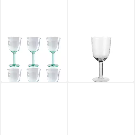
LAMBERT
BROSTE COPENHAGEN
Weißweinglas Wasserglas
Rotweinglas Hammered
Corsica Grün (6er-Set)
Rotweingläser klar 0,4l 4er
109,00 €
Set, Glas
lieferbar - in 3-4 Werktagen bei dir
67,18 €
lieferbar - in 2-3 Werktagen bei dir