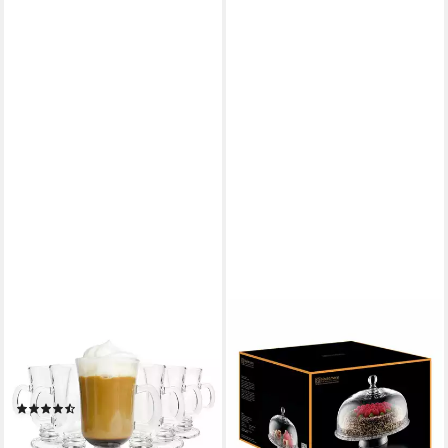
SENDEZ
NACHTMANN
Latte-Macchiato-Glas 6 Irish
Tortenplatte Bossa Nova mit
Coffee Gläser mit Henkel
Haube Ø 32 cm, Glas
ab 99,37 €
Kaffeegläser, 6-tlg., Glas
UVP
130,00 €
(19)
-24%
20,99 €
leider ausverkauft
lieferbar - in 2-3 Werktagen bei dir