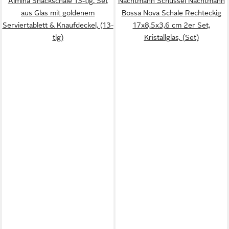
Almina Snackschale 13-tlg. Set
Nachtmann Schüssel Nachtmann
aus Glas mit goldenem
Bossa Nova Schale Rechteckig
Serviertablett & Knaufdeckel, (13-
17x8,5x3,6 cm 2er Set,
tlg)
Kristallglas, (Set)