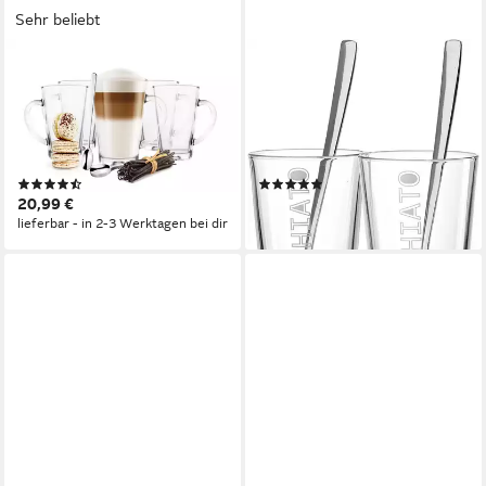
Sehr beliebt
SENDEZ
RITZENHOFF & BREKER
Latte-Macchiato-Glas 6 Latte
Latte-Macchiato-Glas Lena, 4-
Macchiato Gläser 300 ml + 6
tlg., Glas, 350 ml, 4-teilig, inkl.
Edelstahl-Löffel GRATIS, 12-
2 Löffel aus rostfreiem
tlg., Glas
Edelstahl
(108)
(3)
20,99 €
16,65 €
lieferbar - in 2-3 Werktagen bei dir
lieferbar - in 3-4 Werktagen bei dir