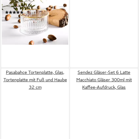
Gold transparent, (4-tlg)
(6)
20,95 €
29,95 €
-30%
lieferbar - in 4-5 Werktagen bei dir
Pasabahce Tortenplatte, Glas,
Sendez Gläser-Set 6 Latte
Tortenplatte mit Fuß und Haube
Macchiato Gläser 300ml mit
32 cm
Kaffee-Aufdruck, Glas