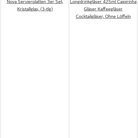
Nova Servierplatten 3er Set,
Longdrinkgläser 425ml Caipirinha
Kristallglas, (3-tlg)
Gläser Kaffeegläser
Cocktailgläser, Ohne Löffeln