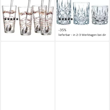
Latte-Macchiato-Glas, 8-tlg.,
Gläser-Set Noblesse, 18-tlg.,
Glas, 4 Gläser, 4
Kristallglas, Made in Germany,
Longdrinklöffel
18-teilig
(341)
(90)
46,45 €
ab 64,90 €
UVP
99,90 €
lieferbar - in 4-5 Werktagen bei dir
-35%
lieferbar - in 2-3 Werktagen bei dir