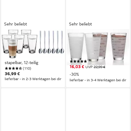
Sehr beliebt
Sehr beliebt
WMF
RITZENHOFF & BREKER
Gläser-Set Clever&More, 12-
Latte-Macchiato-Glas Chicco,
tlg., Cromargan® Edelstahl
4-tlg., Glas, Schrift-Dekor, 4-
Rostfrei 18/10, Glas, Glas
teilig
(33)
stapelbar, 12-teilig
16,03 €
UVP
22,99 €
(110)
36,99 €
-30%
lieferbar - in 2-3 Werktagen bei dir
lieferbar - in 3-4 Werktagen bei dir