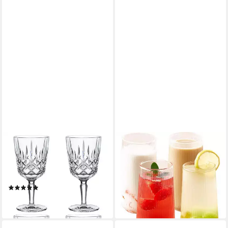
NACHTMANN
LUXUSKOLLEKTION
Weinglas NOBLESSE, 4er Set,
Latte-Macchiato-Glas Latte
Transparent, 355 ml, 4-tlg.,
Macchiato Gläser Cappuccino
Glas, Made in Germany
Kaffeegläser 400ml 2er Set
(15)
50,95 €
ab 24,90 €
lieferbar - in 6-7 Werktagen bei dir
leider ausverkauft