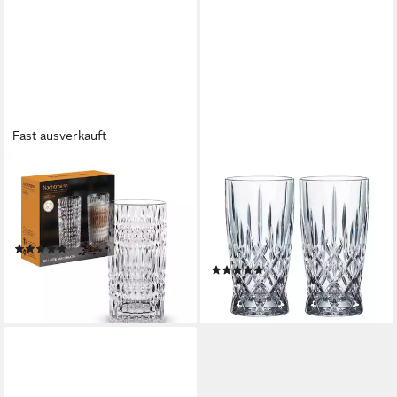
Fast ausverkauft
NACHTMANN
NACHTMANN
Thermoglas Nachtmann Ethno
Latte-Macchiato-Glas
Barista Latte Macchiato 2er
Noblesse Barista Latte
Set, Glas
Macchiato Gläser 350 ml, 2-
(2)
tlg., Glas
ab 19,16 €
(2)
lieferbar - in 2-3 Werktagen bei dir
ab 19,16 €
lieferbar - in 2-3 Werktagen bei dir