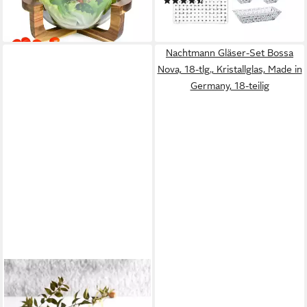
(5)
29,99 €
41,70 €
lieferbar - in 2-3 Werktagen bei dir
lieferbar - in 2-3 Werktagen bei dir
Nachtmann Gläser-Set Bossa
Nova, 18-tlg., Kristallglas, Made in
Germany, 18-teilig
PASABAHCE
Snackschale Elysia
Snackschale, 4-fach, 230 cc,