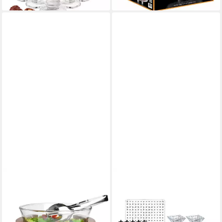
SENDEZ
NACHTMANN
Schale Salatschale aus Glas
Servierplatte Nachtmann
mit Salatbesteck auf Holz-
Bossa Nova Servier-Set 4 tlg.,
Gestell Schale Schüssel, Glas
Kristallglas, (Packung)