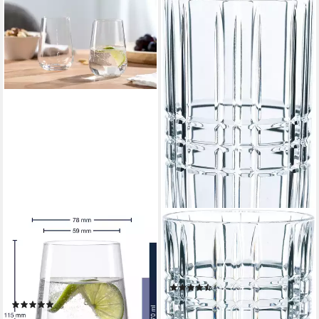
LEONARDO
NACHTMANN
Gläser-Set Trinkglas
Gläser-Set Highland Square,
PALADINO, 370 ml, 6er-Set,
12-tlg., Kristallglas, Made in
6-tlg., Kristallglas,
Germany, 12-teilig
(5)
spülmaschinengeeignet
ab 49,90 €
(4)
leider ausverkauft
ab 27,09 €
UVP
35,70 €