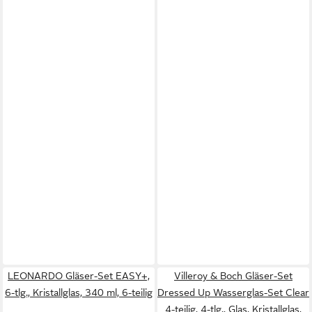
LEONARDO Gläser-Set EASY+,
Villeroy & Boch Gläser-Set
6-tlg., Kristallglas, 340 ml, 6-teilig
Dressed Up Wasserglas-Set Clear
4-teilig, 4-tlg., Glas, Kristallglas,