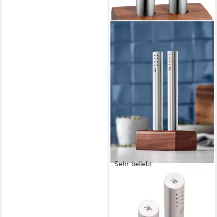
Sehr beliebt
WMF
Salz- / Pfefferstreuer WMF,
(Set, 4-tlg), Cromargan
Edelstahl Rostfrei 18/10,