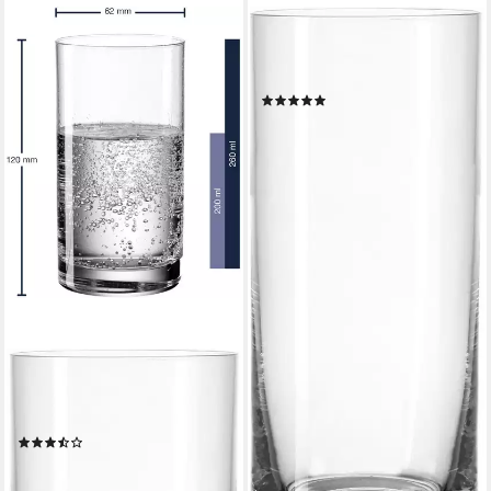
LEONARDO
Gläser-Set EASY, 6-tlg.,
Kristallglas, 460 ml, 6-teilig
(2)
41,45 €
lieferbar - in 2-3 Werktagen bei dir
LEONARDO
Gläser-Set EASY+, 6-tlg.,
Kristallglas, 260 ml, 6-teilig
(4)
ab 23,90 €
UVP
33,00 €
-28%