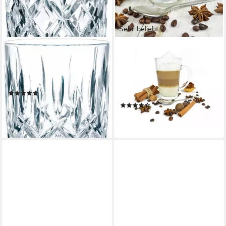
Sehr beliebt
NACHTMANN
SENDEZ
Gläser-Set Noblesse, 18-tlg.,
Latte-Macchiato-Glas 6 Latte
Kristallglas, Made in Germany,
Macchiato Gläser 300 ml + 6
18-teilig
Edelstahl-Löffel GRATIS, 12-
(90)
tlg., Glas
ab 63,19 €
UVP
116,55 €
(108)
20,99 €
-46%
lieferbar - in 2-3 Werktagen bei dir
leider ausverkauft