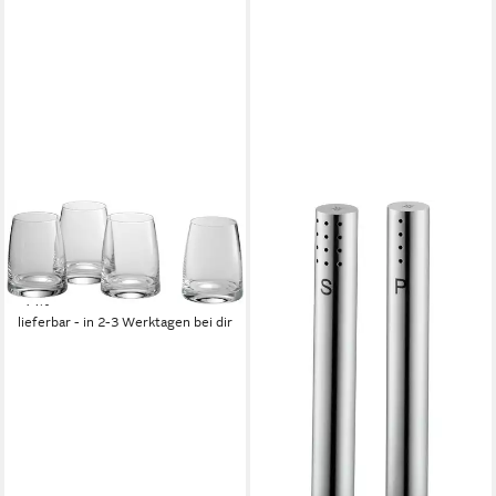
WMF
Tumbler-Glas Kineo, 4-tlg.
29,99 €
UVP
34,99 €
-14%
lieferbar - in 2-3 Werktagen bei dir