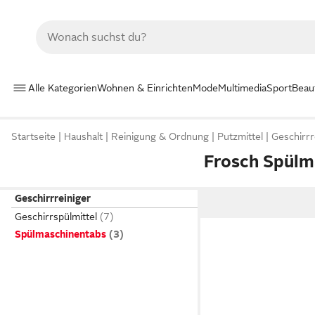
Alle Kategorien
Wohnen & Einrichten
Mode
Multimedia
Sport
Beau
Startseite
Haushalt
Reinigung & Ordnung
Putzmittel
Geschirrr
Frosch Spülm
Geschirrreiniger
Geschirrspülmittel
Spülmaschinentabs