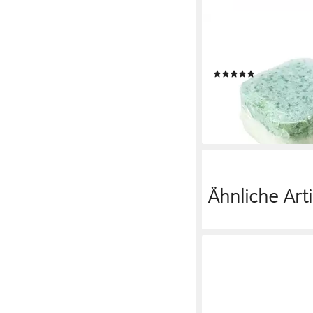
FROSCH
Limone Spülmaschinen
mit natürlichem Soda)
(1)
14,89 €
(14,18 €/ 1 kg)
lieferbar - in 2-3 Werktag
Ähnliche Arti