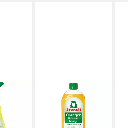
FRO
Zitr
pH-h
3,39
(4,52 
liefe