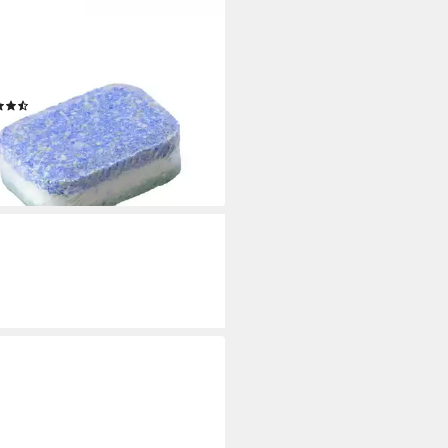
SCH
ne Spülmaschinentabs (All-in-1,
abs)
(2)
9 €
9 €/ 1 kg)
rbar - in 2-3 Werktagen bei dir