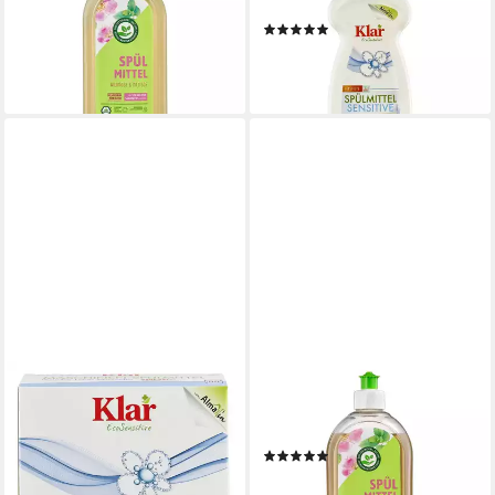
1L Geschirrspülmittel
500ml Geschirrspülmittel
(2)
3,89 €
2,49 €
(3,89 €/ 1 l)
lieferbar - in 3-4 Werktagen bei dir
(4,98 €/ 1 l)
lieferbar - in 3-4 Werktagen bei dir
ALMAWIN
ALMAWIN
Klar - Maschinen Spülmittel
Spülmittel - Wildrose Melisse
1,375Kg Spülmaschinenpulver
500ml Geschirrspülmittel
(1)
11,29 €
2,69 €
(11,29 €/ 1 kg)