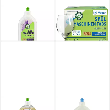
ALMAWIN
ALMAWIN
Babyflaschenreiniger 500ml
AlmaWin Spülmaschinen Tabs
Geschirrspülmittel
Tabs, 25 er
4,29 €
5,43 €
(8,58 €/ 1 l)
(0,22 €/ 1 Stk)
lieferbar - in 3-4 Werktagen bei dir
leider ausverkauft
ALMAWIN
ALMAWIN
Spülmittel - Wildrose Melisse
Klar - Spülmittel - Sensitive