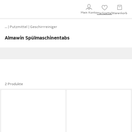
Mein Konto
Merkzettel
Warenkorb
…
Putzmittel
Geschirrreiniger
Almawin Spülmaschinentabs
2 Produkte