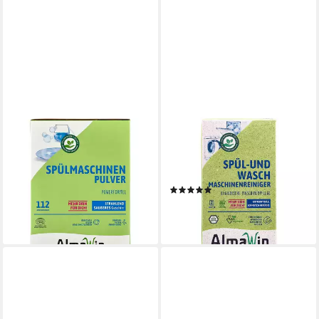
ALMAWIN
ALMAWIN
Maschinenspülmittel 2,8Kg
Spül- und Waschmaschinen
Spülmaschinenpulver
Reiniger 2x100g
21,59 €
Spülmaschinenreiniger
(10,80 €/ 1 kg)
(1)
lieferbar - in 3-4 Werktagen bei dir
3,99 €
(19,95 €/ 1 kg)
lieferbar - in 3-4 Werktagen bei dir