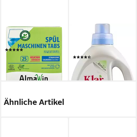
ALMAWIN
KLAR
Spülmaschinen Tabs 25 Stück
Klar eco Sensitive
Spülmaschinentabs
Universalwaschmittel Flasche,
(1)
1 er 1500 ml
5,49 €
(3)
(0,22 €/ 1 Stk)
5,49 €
lieferbar - in 3-4 Werktagen bei dir
(0,22 €/ 1 Stk)
lieferbar - in 3-4 Werktagen bei dir
Ähnliche Artikel