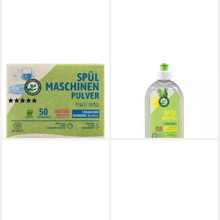
ALMAWIN
ALMAWIN
Maschinenspülmittel 1,25Kg
Spülmittel - Zitronengras
Spülmaschinenpulver
500ml Geschirrspülmittel
(1)
2,49 €
9,99 €
(4,98 €/ 1 l)
(9,99 €/ 1 kg)
lieferbar - in 3-4 Werktagen bei dir
lieferbar - in 3-4 Werktagen bei dir