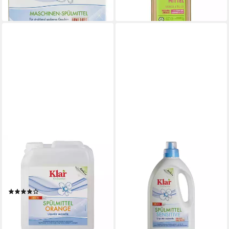
lieferbar - in 3-4 Werktagen bei dir
(5,38 €/ 1 l)
lieferbar - in 3-4 Werktagen bei dir
ALMAWIN
ALMAWIN
Klar - Spülmittel - Orange
Klar - Spülmittel - Sensitive
Kanister 5L
1,5L Geschirrspülmittel
6,49 €
Geschirrspülmittel
(6,49 €/ 1 l)
(1)
lieferbar - in 3-4 Werktagen bei dir
18,69 €
(3,74 €/ 1 l)
lieferbar - in 3-4 Werktagen bei dir