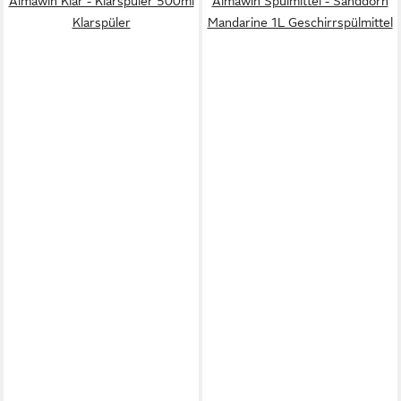
Almawin Klar - Klarspüler 500ml
Almawin Spülmittel - Sanddorn
Klarspüler
Mandarine 1L Geschirrspülmittel