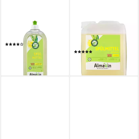
ALMAWIN
ALMAWIN
Spülmittel - Zitronengras 1l
Spülmittel - Zitronengras
Geschirrspülmittel
Kanister 5L
(1)
Geschirrspülmittel
3,99 €
(2)
(3,99 €/ 1 l)
18,19 €
lieferbar - in 3-4 Werktagen bei dir
(3,64 €/ 1 l)
lieferbar - in 3-4 Werktagen bei dir