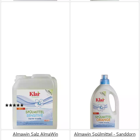
ALMAWIN
ALMAWIN
Klar - Spülmittel - Sensitive
Klar - Spülmittel - Orange 1,5L
Kanister 5L
Geschirrspülmittel
6,39 €
Geschirrspülmittel
(6,39 €/ 1 l)
(1)
lieferbar - in 3-4 Werktagen bei dir
18,69 €
(3,74 €/ 1 l)
lieferbar - in 3-4 Werktagen bei dir
Almawin Salz AlmaWin
Almawin Spülmittel - Sanddorn