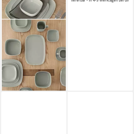
lieferbar - in 4-5 Werktagen bei dir
spülmaschinengeeignet
BLOMUS
Dessertteller -VAHLO-
Nachtischteller, Dessertplatte,
Design-Kuchenteller, Keramik,
robust, einzigartig
ab 13,95 €
UVP
15,95 €
-13%
lieferbar - in 2-3 Werktagen bei dir