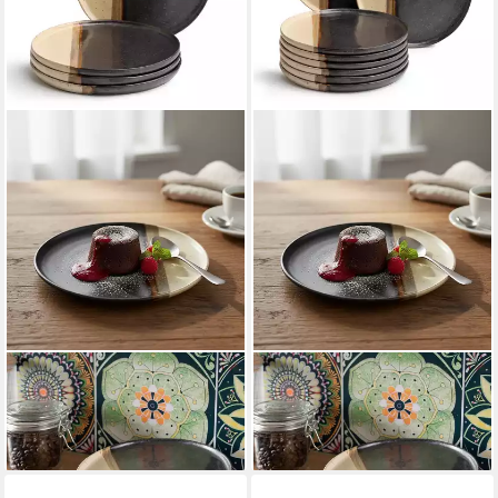
Dessertteller
Dessertteller
28,00 €
41,60 €
(7,00 €/ 1 Stk)
(5,20 €/ 1 Stk)
lieferbar - in 3-4 Werktagen bei dir
lieferbar - in 3-4 Werktagen bei dir