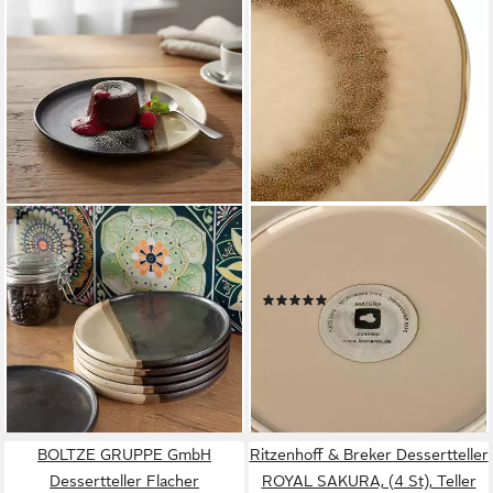
LEONARDO
Dessertteller
Dessertteller Matera, (6 St),
34,80 €
Teller Set, Keramik, Ø 23 cm
(5,80 €/ 1 Stk)
lieferbar - in 3-4 Werktagen bei dir
(13)
59,90 €
UVP
77,70 €
-23%
lieferbar - in 4-5 Werktagen bei dir
BOLTZE GRUPPE GmbH
Ritzenhoff & Breker Dessertteller
Dessertteller Flacher
ROYAL SAKURA, (4 St), Teller