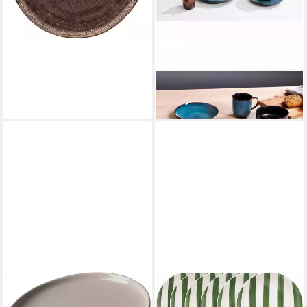
RITZENHOFF & BREKER
Teller Bali Blau Ø 20.5 cm
ab 11,33 €
lieferbar - in 4-5 Werktagen bei dir
RITZENHOFF & BREKER
Frühstücksteller Ritzenhoff &