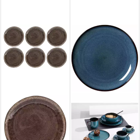
HIT TRADING
Dessertteller
32,40 €
(5,40 €/ 1 Stk)
lieferbar - in 3-4 Werktagen bei dir