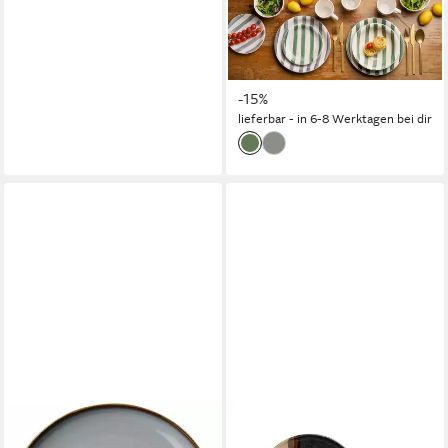
19 cm, 6 Stück, (6 St), Teller
Set, Keramik, Streifenoptik,
spülmaschinen-/mikrowellengee
22,99 €
UVP
26,94 €
-15%
lieferbar - in 6-8 Werktagen bei dir