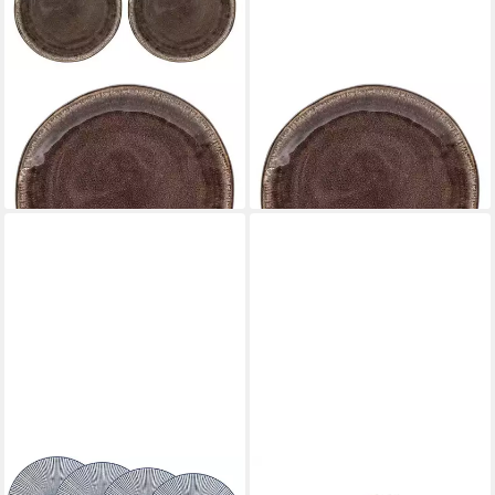
HIT TRADING
HIT TRADING
Dessertteller
Dessertteller
26,40 €
37,60 €
(6,60 €/ 1 Stk)
(4,70 €/ 1 Stk)
lieferbar - in 3-4 Werktagen bei dir
lieferbar - in 3-4 Werktagen bei dir