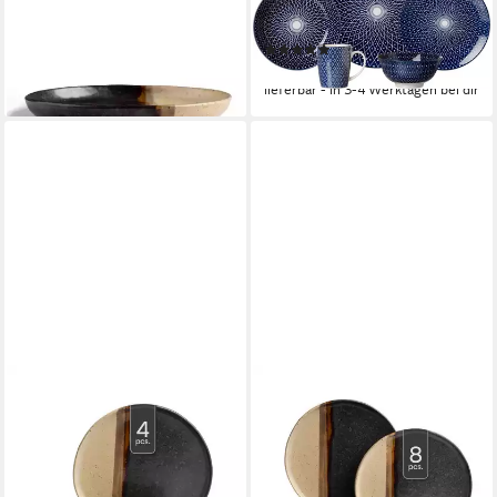
Dessertteller ROYAL REIKO,
23,40 €
(4 St), Teller Set, Keramik
(3,90 €/ 1 Stk)
lieferbar - in 3-4 Werktagen bei dir
(2)
ab 47,50 €
lieferbar - in 3-4 Werktagen bei dir