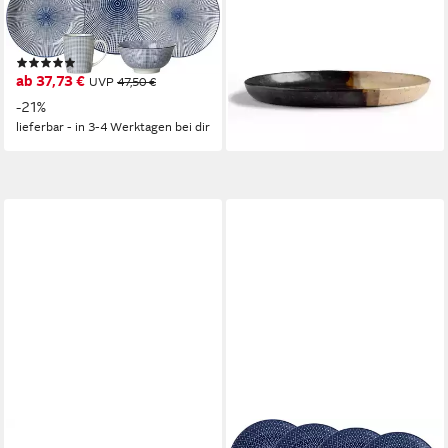
20,40 €
MAKOTO, (4 St), Teller Set,
(5,10 €/ 1 Stk)
lieferbar - in 3-4 Werktagen bei dir
Keramik
(1)
ab 37,73 €
UVP
47,50 €
-21%
lieferbar - in 3-4 Werktagen bei dir