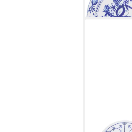
lieferbar in 3 Wochen
KAHLA
Frühstücksteller Blau
15,90 €
lieferbar in 3 Wochen