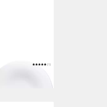
A
(1)
ateller Update Pasta Grande 30
2,90 €
bar in 3 Wochen