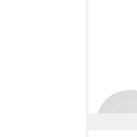
KAHLA
Frühstücksteller Aron
ab 12,90 €
in 4-5 Werktagen bei dir