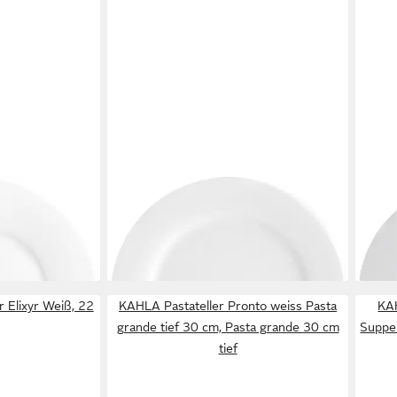
KAHLA
KAHL
 cm
Speiseteller Pronto, Speiseteller 26
Supp
ab 1
cm
liefer
ab 20,79 €
in 2-3 Werktagen bei dir
 Elixyr Weiß, 22
KAHLA Pastateller Pronto weiss Pasta
KAH
grande tief 30 cm, Pasta grande 30 cm
Suppen
tief