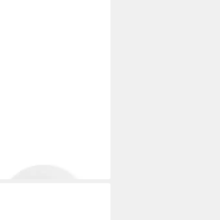
A
tasse Pronto, Untertasse 18 cm
 €
 Werktagen bei dir