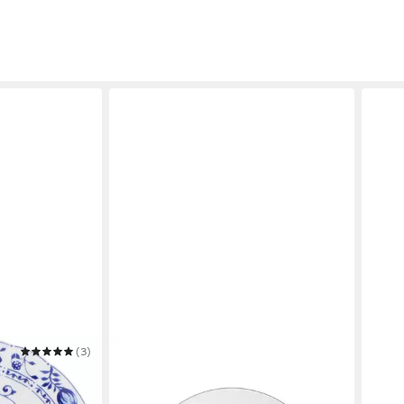
(3)
KAHLA
KAHL
muster
Frühstücksteller Pronto Line 20,5 cm
Frühs
18,90 €
cm