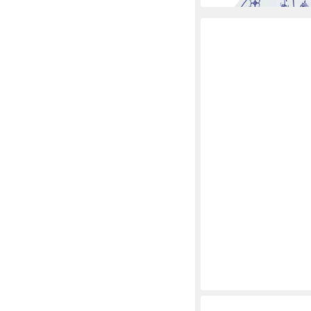
KAHLA
Suppenteller Aronda 
14,90 €
lieferbar in 3 Wochen