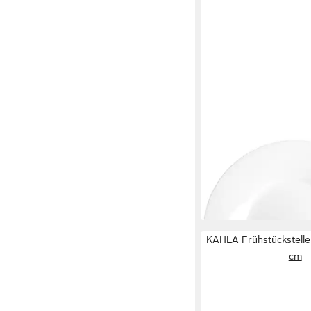
KAHLA
Speiseteller Dîner 27
ab 20,90 €
lieferbar in 3 Wochen
KAHLA Frühstücksteller
cm