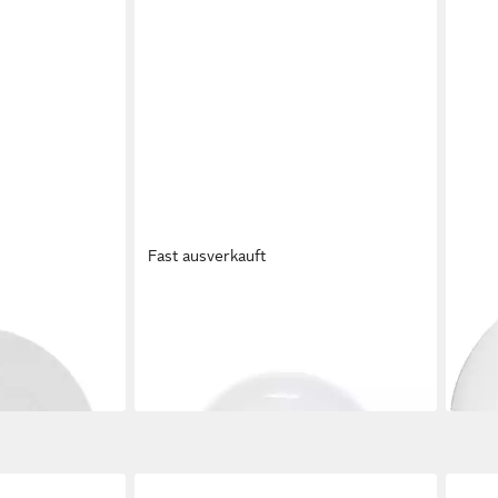
Fast ausverkauft
KAHLA
KAHL
da 21 cm
Teller Update Minisnackteller 10 cm
Past
8,90 €
cm
in 4-5 Werktagen bei dir
ab 2
liefer