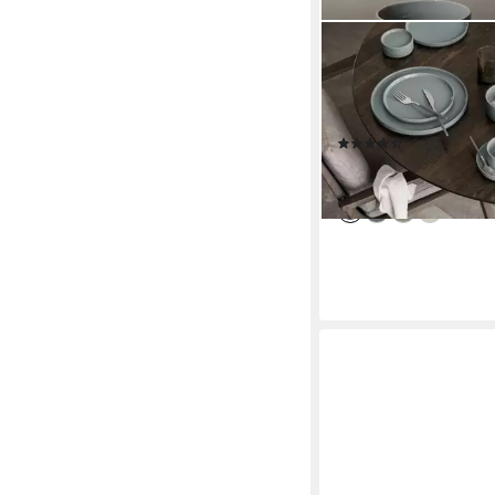
BLOMUS
Teller -PILAR- aus Ke
Spülmaschinenfest,
Mikrowellengeeignet
(3)
ab 6,50 €
lieferbar - in 2-3 Werktag