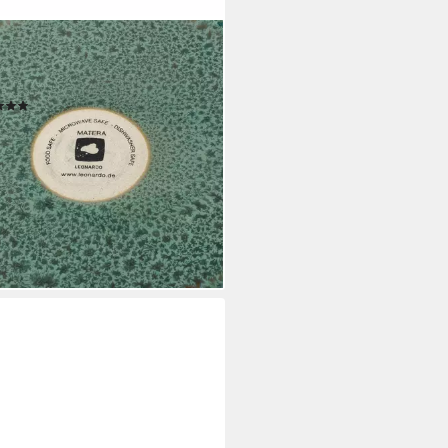
NARDO
eteller Matera, (6 St), Teller
 Ø 27 cm
(2)
7,97 €
UVP
95,70 €
%
rbar - in 4-5 Werktagen bei dir