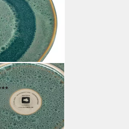
NARDO
rtteller Matera, (6 St), Teller
 Keramik, Ø 23 cm
(13)
6,99 €
UVP
77,70 €
rbar - in 4-5 Werktagen bei dir