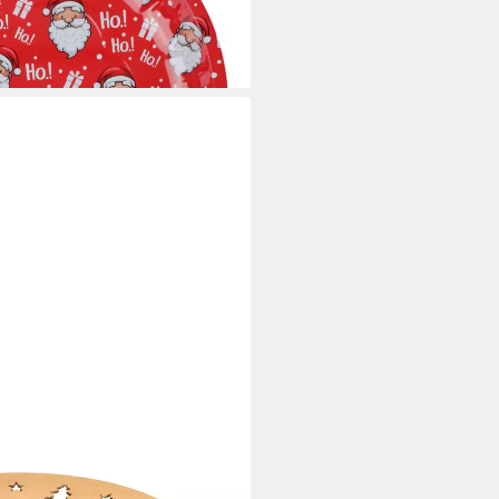
i dir
er 33cm Plätzchenteller
r