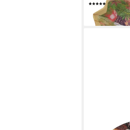
(1)
2,15 €
lieferbar - in 6-7 Werktag
HOLLY & JOLLY
Dekoteller, Dekotelle