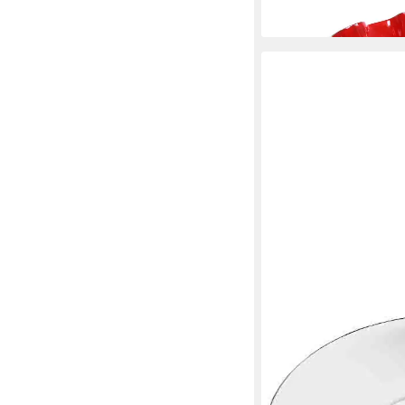
lieferbar - in 3-4 Werktag
PINTINOX
Kuchenteller Gelateria 
Edelstahl, spülmaschi
cm