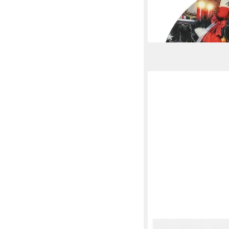
bunt
8,79 €
lieferbar - in 3-4 Werktag