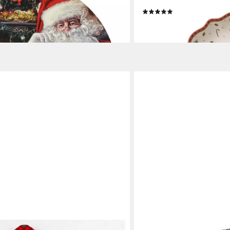
Premium Porcelain, 1 Stck,
(2)
ab 29,61 €
en bei dir
lieferbar - in 2-3 Werktagen be