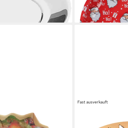
lieferbar - in 5-6 Werktagen be
en bei dir
Fast ausverkauft
BERGER
BURI
macher Teller Stern, Apfel, Zapfen,
Dekoteller Weihnachtstell
Adventsdeko Nikolaustelle