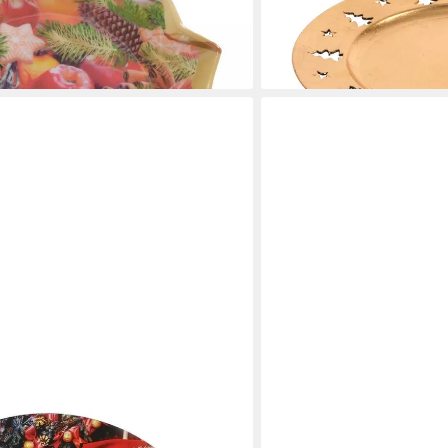
2,99 €
lieferbar - in 4-5 Werktagen be
en bei dir
VILLEROY & BOCH
r Kunststoff Santa Claus - Motiv 33cm
Müslischale Toy's Delight g