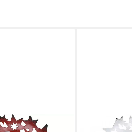
FLORISTS PRODUCTS
achtsteller Dekoteller Metall mit
Kunststoffteller Weihnacht