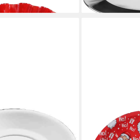
en bei dir
lieferbar - in 2-3 Werktagen be
BURI
Professional, (4 St), Teller Set,
Dekofigur Weihnachtstelle
nengeeignet, bordierter Rand, Ø 13
Adventsdeko Nikolaustelle
2,99 €