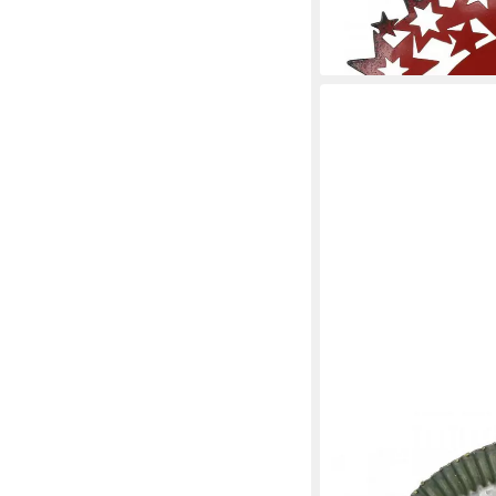
Sternen Rot für
34,60 €
lieferbar - in 3-4 Werktag
FLORISTS PRODUCTS
Kunststoffteller Deko-
Ø20,5cm Weihnachtst