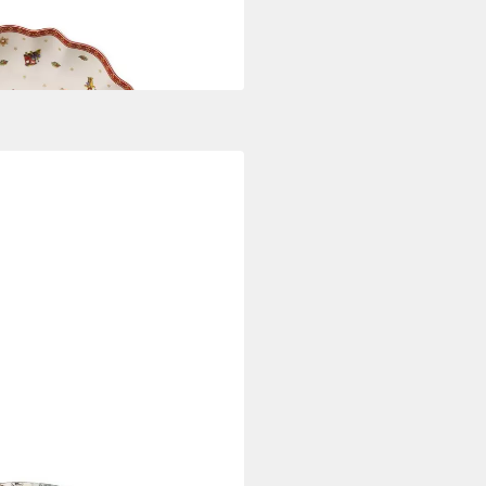
 Handw., mikrow.sicher
i dir