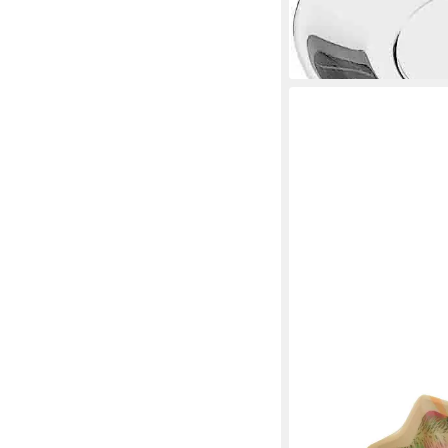
36,49 €
UVP
49,99 €
-27%
lieferbar - in 2-3 Werktag
RIFFELMACHER & WEIN
Weihnachtsfigur Riffel
Kekse Ø