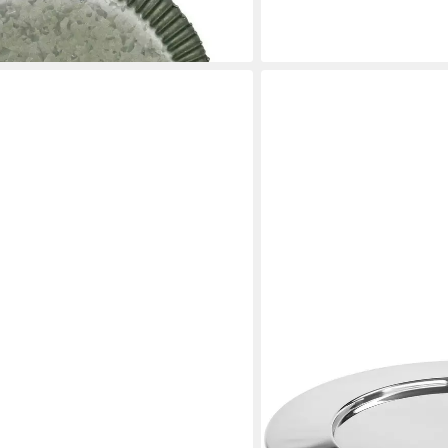
15,70 €
en bei dir
(7,85 €/ 1 Stk)
lieferbar - in 3-4 Werktagen be
FINK
ative Metallschale in Emaille-Optik
Platzteller CAMPO, aus Ed
1-tlg., Dekoteller für Weih
42,95 €