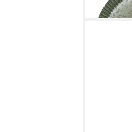
10,70 €
lieferbar - in 3-4 Werktag
FLORISTS PRODUCTS
Kunststoffteller Dekor
für festliche
8,60 €