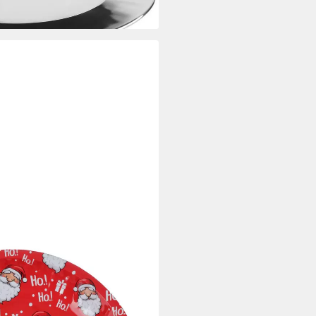
i dir
r 26 cm Plätzchenteller
r