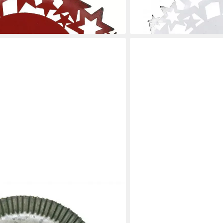
Weiß Kerzenteller Ø34
34,60 €
en bei dir
lieferbar - in 3-4 Werktagen be
FLORISTS PRODUCTS
Teller Metall Anthrazit Gold
Kunststoffteller Metalltell
isch
Ø24cm, 2 Stück Set