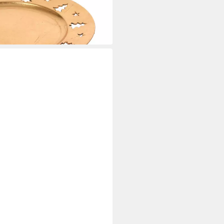
i dir
roße Schale, Porzellan, (1-tlg),