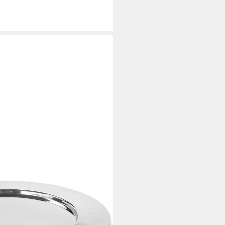
i dir
elstahl, Durchmesser ca. 41 cm,
nachten, Kerzenteller