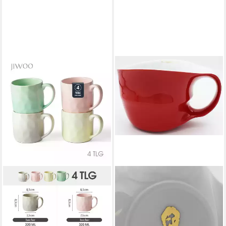
COLANI
Tasse Jumbotasse große XXL
Tasse Becher Kaffeetasse
450ml, Porzellan, im
Geschenkkarton,