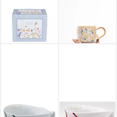
DUO-GIFT
TRANQUILLO
Tasse XXL Mai Flowers -
Tasse aus Steinzeug
Porzellan 1 L, 1-tlg.
VINTAGE GARDEN orange
18,90 €
400ml groß
lieferbar - in 3-4 Werktagen bei dir
spülmaschinengeeignet
14,90 €
lieferbar - in 4-5 Werktagen bei dir