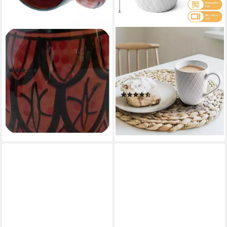
SIMANDRA
MIAMIO
Tasse Keramiktasse Groß,
Tasse 6 x 400 ml –
Keramik, handarbeit
Kaffeetassen Set / Becher–
(1)
Moderne Keramik Matt, 6-tlg.,
12,90 €
Keramik
lieferbar - in 5-6 Werktagen bei dir
(37)
39,99 €
lieferbar - in 3-4 Werktagen bei dir
+1