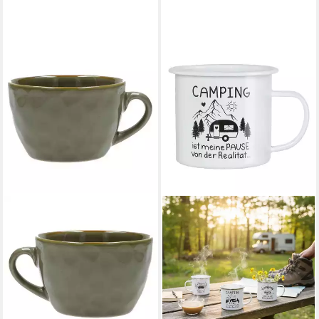
MACOSA HOME
Tasse XL Tasse Metall Weiß
Camping 3 vers. Designs, 1-
tlg., Metall, Becher 450 ml
Metalltasse Metallbecher
11,90 €
UVP
14,90 €
-20%