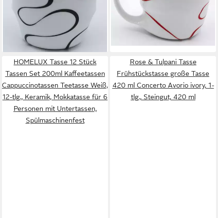
Porzellan Loop 450ml, 1-tlg.,
Porzellan Loop Rot 450ml, 1-
Porzellan, im Geschenkkarton,
tlg., Porzellan, im
36,00 €
36,95 €
Colani Schriftzug
Geschenkkarton, Colani
lieferbar - in 4-5 Werktagen bei dir
lieferbar - in 4-5 Werktagen bei dir
Schriftzug
HOMELUX Tasse 12 Stück
Rose & Tulpani Tasse
Tassen Set 200ml Kaffeetassen
Frühstückstasse große Tasse
Cappuccinotassen Teetasse Weiß,
420 ml Concerto Avorio ivory, 1-
12-tlg., Keramik, Mokkatasse für 6
tlg., Steingut, 420 ml
Personen mit Untertassen,
Spülmaschinenfest