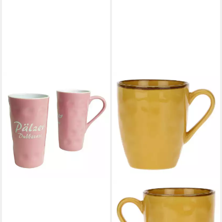
DUBBETASSE
Tasse Pälzer Dubbetass
Große Keramiktasse mit 0,5 L
Fassungsvermögen
12,95 €
lieferbar - in 5-6 Werktagen bei dir