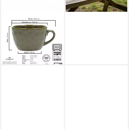
lieferbar - in 3-4 Werktagen bei dir
ROSE & TULPANI
Tasse Frühstückstasse große
Tasse 420 ml Concerto Grigio
Tortora Grau, 1-tlg., Steingut,
Mikrowellengeeignet
7,99 €
lieferbar - in 4-5 Werktagen bei dir