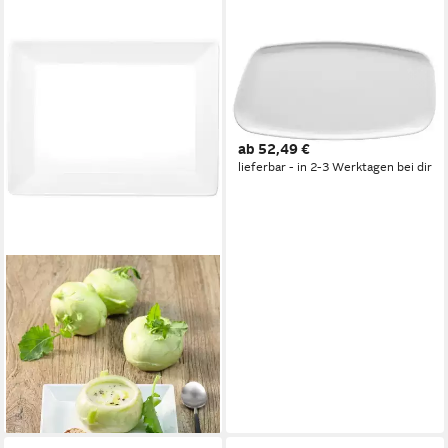
ROSENTHAL
Servierplatte Junto Weiss
Platte 30 x 15 cm, Porzellan,
(Platten), Platten
ab 52,49 €
lieferbar - in 2-3 Werktagen bei dir
ASA SELECTION
Servierteller 250°C
Sevierteller/Top rechteckig
27 cm, Porzellan, (Platten),
Küche, Kochen, Backen
ab 19,49 €
lieferbar - in 2-3 Werktagen bei dir