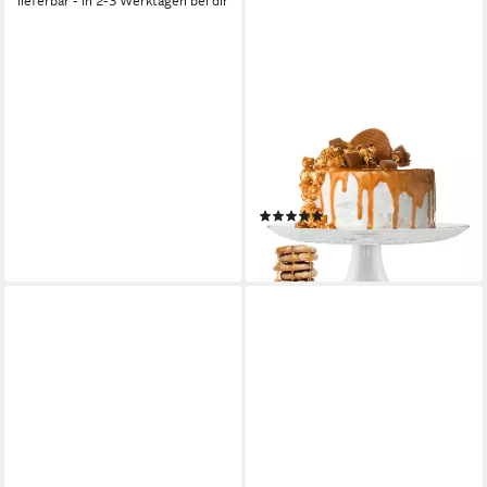
lieferbar - in 2-3 Werktagen bei dir
SENDEZ
Kuchenplatte Kuchenplatte
mit Relief Ø29cm
Tortenplatte Tortenständer
Servierplatte, Glas
(4)
14,99 €
lieferbar - in 3-4 Werktagen bei dir