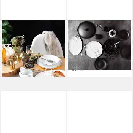
SELTMANN WEIDEN
SELTMANN WEIDEN
Servierplatte Lido Black Line,
Servierplatte Liberty,
Porzellan, (1-tlg), Platte oval
Porzellan, (1-tlg), Platte oval
(7)
ab 39,59 €
UVP
68,90 €
ab 24,52 €
UVP
47,50 €
-43%
-48%
lieferbar - in 3-4 Werktagen bei dir
lieferbar - in 3-4 Werktagen bei dir