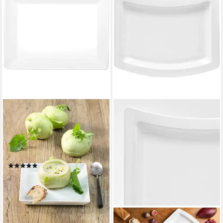
ASA SELECTION
Servierplatte 250°C
Servierplatte/Top rechteckig
34 cm, Porzellan, (Platten),
Küche, Kochen, Backen
(1)
34,90 €
lieferbar - in 2-3 Werktagen bei dir
VAN WELL