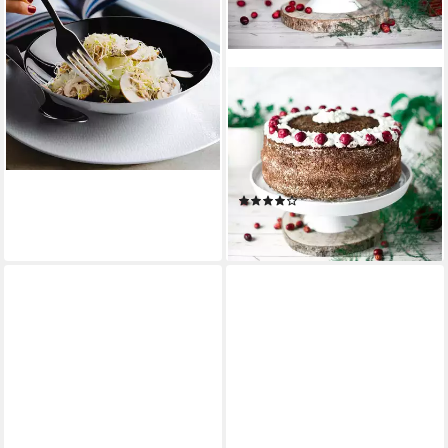
+2
SENDEZ
Kuchenplatte Große
Tortenplatte ⌀30cm aus
Porzellan Tortenständer
Kuchenplatte, Porzellan
(10)
20,99 €
lieferbar - in 3-4 Werktagen bei dir