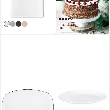
cm, aus hochwertigem,
Tortenplatte ⌀30cm aus
widerstandsfähigem Porzellan
Porzellan Tortenständer
74,99 €
Kuchenplatte, Porzellan
lieferbar - in 2-3 Werktagen bei dir
(10)
20,99 €
lieferbar - in 3-4 Werktagen bei dir