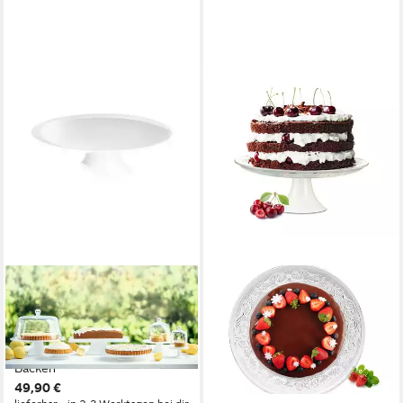
ASA SELECTION
Tortenplatte Grande
Tortenplatte 35 cm, Porzellan,
(Platten), Küche, Kochen,
Backen
49,90 €