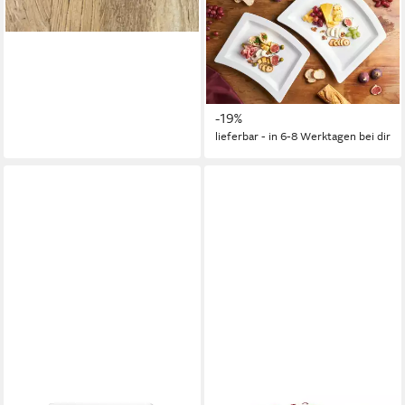
Servierplatte Platte curved,
31 cm, 1 Stück, Steingut, (1-
tlg), spülmaschinen- und
mikrowellengeeignet
25,99 €
UVP
31,99 €
-19%
lieferbar - in 6-8 Werktagen bei dir