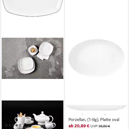
SELTMANN WEIDEN
SELTMANN WEIDEN
Servierplatte Lido Black Line,
Servierplatte Liberty weiß,
Porzellan, (1-tlg), Platte eckig
Porzellan, (1-tlg), Platte oval
(5)
ab 20,89 €
UVP
36,80 €