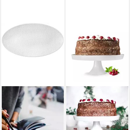
SELTMANN WEIDEN
Servierplatte Life Fashion,
Porzellan, (1-tlg), Platte oval
ab 47,30 €
UVP
66,20 €
-29%
lieferbar - in 3-4 Werktagen bei dir