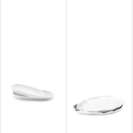
EKA
Servierschale Angles Beige
Servierschalen, Porzellan, (2-
tlg)
ab 26,90 €
lieferbar - in 4-5 Werktagen bei dir