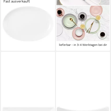
Fast ausverkauft
SELTMANN WEIDEN
SELTMANN WEIDEN
Servierplatte Amina,
Servierplatte Amina,
Porzellan, (1-tlg), große Platte
Porzellan, (1-tlg), große Platte
ab 18,32 €
UVP
35,50 €
mit edler Goldumrandung
28,49 €
-48%
UVP
49,70 €
lieferbar - in 3-4 Werktagen bei dir
-43%
lieferbar - in 3-4 Werktagen bei dir