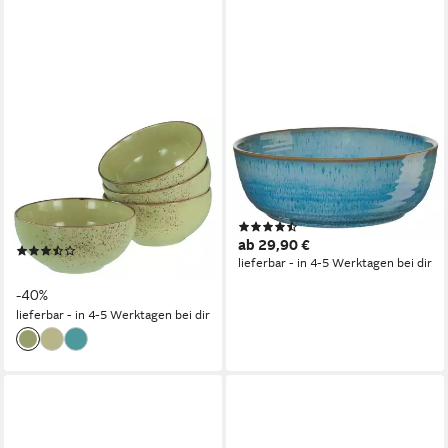
CREATABLE
ASA SELECTION
Schale Nature Collection,
Schale poké Salad Bowl tamari
Buddha Bowl 4-tlg, Steinzeug,
25cm, Steinzeug, (Bowls),
(Set, 4-tlg), Handwerklicher
Geschirr
(3)
Look, Vintage, Höhe 7,5 cm
ab 29,90 €
(3)
lieferbar - in 4-5 Werktagen bei dir
ab 35,95 €
UVP
59,99 €
-40%
lieferbar - in 4-5 Werktagen bei dir