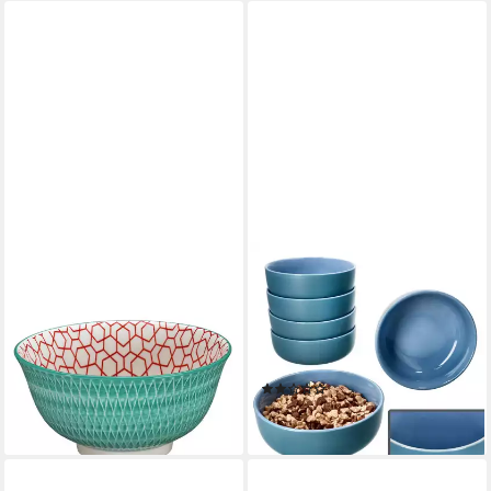
CILIO
RITZENHOFF & BREKER
Müslischüssel Cilio Bowl Amici
Müslischale Ritzenhoff 6x
500ml Porzellan, Rauten
Jasper Schale Ø14,3cm
türkis, Porzellan
Ozeanblau 360ml Steingut 6
12,99 €
Pers., Steingut
lieferbar - in 2-3 Werktagen bei dir
(1)
19,99 €
lieferbar - in 3-4 Werktagen bei dir