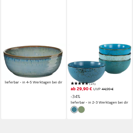
ASA SELECTION
CREATABLE
Schale poké Fusion Bowl
Müslischale NATURE
tamari 14,5cm, Steinzeug,
COLLECTION, Steinzeug,
(Bowls), Geschirr
(Set, 4-tlg), Salatschale,
ab 15,90 €
Snackschale, Naturfarben, Ø
lieferbar - in 4-5 Werktagen bei dir
(24)
17,5 cm
ab 29,90 €
UVP
44,99 €
-34%
lieferbar - in 2-3 Werktagen bei dir