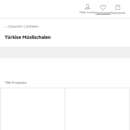
Mein Konto
Merkzettel
Warenkorb
…
Geschirr
Schalen
Türkise Müslischalen
796 Produkte