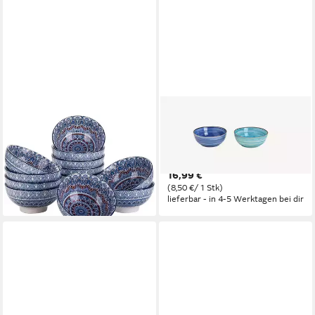
LUXUSKOLLEKTION
WURM
Müslischale Müslischalen
Müslischale 2er-Set
Porzellan 650 ml Eisschale 12
Müslischalen aus Steingut,
pièces Mandala türkis
blau+türkis je 580ml
102,95 €
16,99 €
lieferbar in 2 Wochen
(8,50 €/ 1 Stk)
lieferbar - in 4-5 Werktagen bei dir