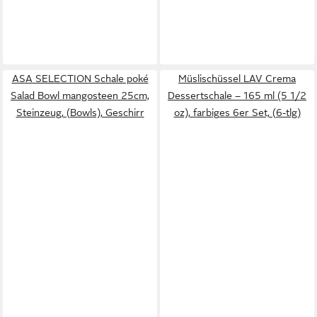
ASA SELECTION Schale poké
Müslischüssel LAV Crema
Salad Bowl mangosteen 25cm,
Dessertschale – 165 ml (5 1/2
Steinzeug, (Bowls), Geschirr
oz), farbiges 6er Set, (6-tlg)