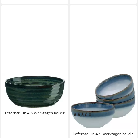
ASA SELECTION
CREATABLE
Schale poké Fusion Bowl
Schale Cascade, Buddha Bowl
ocean 14,5cm, Steinzeug,
17,5 cm 4-tlg, Steinzeug, (Set,
(Bowls), Geschirr
4-tlg), Rekativglasur, Healthy
ab 15,90 €
Food
lieferbar - in 4-5 Werktagen bei dir
(2)
ab 36,95 €
UVP
59,99 €
-38%
lieferbar - in 4-5 Werktagen bei dir