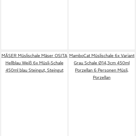
MÄSER Müslischale Mäser OSITA
MamboCat Müslischale 6x Variant
Hellblau Weiß 6x Müsli-Schale
Grau Schale Ø14,3cm 450ml
450ml blau Steingut, Steingut
Porzellan 6 Personen Müsli,
Porzellan