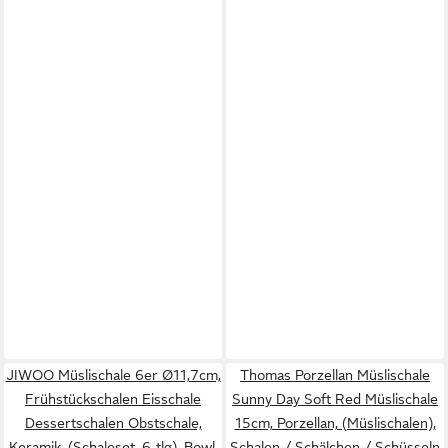
JIWOO Müslischale 6er Ø11,7cm,
Thomas Porzellan Müslischale
Frühstückschalen Eisschale
Sunny Day Soft Red Müslischale
Dessertschalen Obstschale,
15cm, Porzellan, (Müslischalen),
Keramik, (Schaleset, 6-tlg), Bowl,
Schalen / Schälchen / Schüsseln