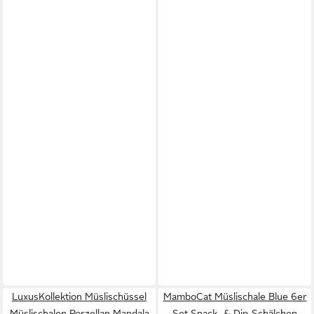
LuxusKollektion Müslischüssel
MamboCat Müslischale Blue 6er
Müslischalen Porzellan Mandala
Set Snack- & Dip-Schälchen