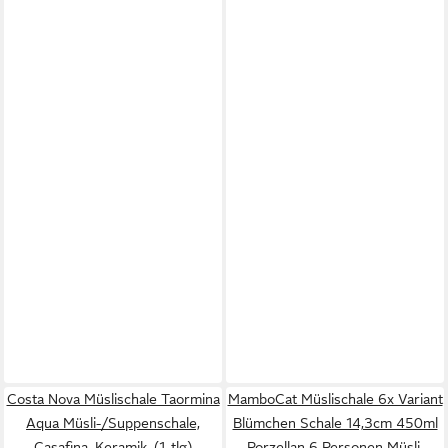
Costa Nova Müslischale Taormina
MamboCat Müslischale 6x Variant
Aqua Müsli-/Suppenschale,
Blümchen Schale 14,3cm 450ml
Casafina, Keramik, (1-tlg)
Porzellan 6 Personen Müsli,