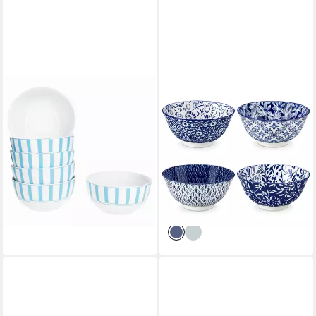
MAMBOCAT
VANCASSO
Müslischale Split türkis 6x
Müslischale 4/6-tlg Schalen
Müsli-Schale Ø14cm 400ml
Set für 4/6, Porzellan
Porzellan Streifen, Porzellan
Müslischale, Bunt, Porzellan,
24,99 €
(Set, 4-tlg)
lieferbar - in 3-4 Werktagen bei dir
28,99 €
UVP
40,00 €
(7,25 €/ 1 Stk)
-28%
lieferbar - in 5-6 Werktagen bei dir