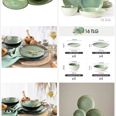
CREATABLE
JIWOO
Teller-Set Jawa, Teller Set 12-
Geschirr-Set 16er
tlg (12-tlg), 4 Personen,
Kombiservice Teller-Set
Steinzeug, Reaktivglasur
Tafelservice Schüssel-Set
(3)
Speiseteller (16-tlg), 4
81,95 €