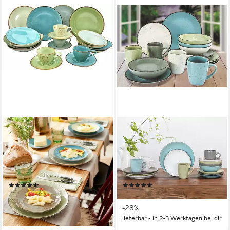
CREATABLE
CREATABLE
Kombiservice Geschirr-Set
Kombiservice Geschirr-Set
NATURE COLLECTION (20-
Fashion (16-tlg), 4 Personen,
tlg), 4 Personen, Steinzeug,
Steinzeug, Service, Vintage-
Service, 20 Teile, für 4
Look, 16 Teile, für 4 Personen
(62)
(18)
Personen
ab 92,90 €
ab 68,53 €
UVP
189,99 €
UVP
94,99 €
-51%
-28%
lieferbar - in 2-3 Werktagen bei dir
lieferbar - in 2-3 Werktagen bei dir