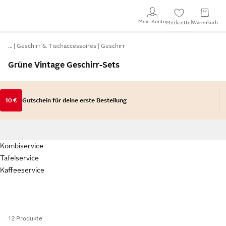
Mein Konto
Merkzettel
Warenkorb
…
Geschirr & Tischaccessoires
Geschirr
Grüne Vintage Geschirr-Sets
10 €
Gutschein für deine erste Bestellung
Kombiservice
Tafelservice
Kaffeeservice
12 Produkte