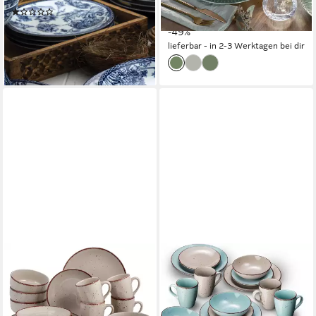
(1)
ab 77,03 €
UVP
149,99 €
155,00 €
233,00 €
-49%
-33%
lieferbar - in 2-3 Werktagen bei dir
lieferbar - in 7-9 Werktagen bei dir