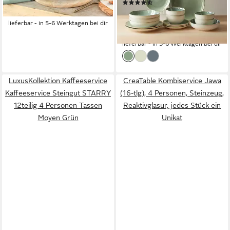
UVP
129,99 €
(11)
Personen, Keramik,
69,91 €
-37%
UVP
129,90 €
Hochwertiges Geschirr set
(4,37 €/ 1 Stk)
lieferbar - in 5-6 Werktagen bei dir
Grün Mikrowellen
-46%
spülmaschinenfest
lieferbar - in 5-6 Werktagen bei dir
LuxusKollektion Kaffeeservice
CreaTable Kombiservice Jawa
Kaffeeservice Steingut STARRY
(16-tlg), 4 Personen, Steinzeug,
12teilig 4 Personen Tassen
Reaktivglasur, jedes Stück ein
Moyen Grün
Unikat