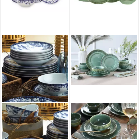
Fast ausverkauft
HERMIA CONCEPT
CREATABLE
Geschirr-Set Kütahya
Teller-Set Celadon, Teller Set
Porselen (24-tlg), 6 Personen,
12-tlg. (12-tlg), 4 Personen,
100% Porzellan,
Steinzeug, Elegantes
Mikrowellengeeignet
Stabrelief, Farbverlauf