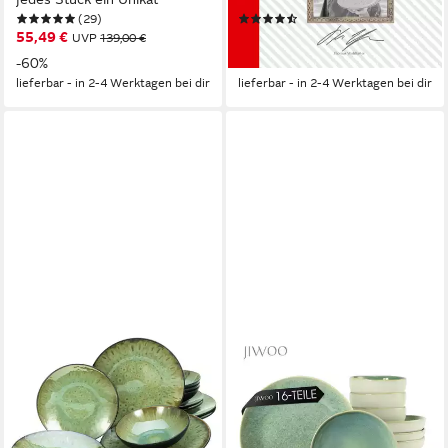
(29)
(340)
Wohlfarter empfohlen, 32
55,49 €
94,99 €
UVP
139,00 €
UVP
278,00 €
Teile, für 8 Personen
-60%
-66%
lieferbar - in 2-4 Werktagen bei dir
lieferbar - in 2-4 Werktagen bei dir