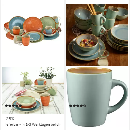
CREATABLE
ECHTWERK
Kombiservice Geschirr-Set
Tafelservice Ana Modern-
Country (24-tlg), 6 Personen,
Design (24-tlg), 6 Personen,
Steinzeug, Service,
Porzellan, Teller Set,
Spiraldekor, 24 Teile, für 6
farbenfrohes Design
(65)
(5)
Personen
ab 75,15 €
65,74 €
UVP
99,99 €
UVP
99,95 €
-25%
-34%
lieferbar - in 2-3 Werktagen bei dir
lieferbar - in 2-3 Werktagen bei dir