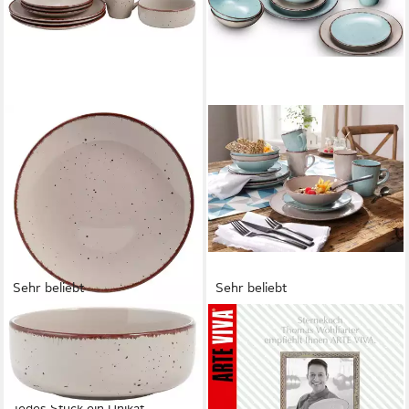
Sehr beliebt
Sehr beliebt
OTTO HOME
ARTE VIVA
Kombiservice Sennia (16-tlg),
Kombiservice Geschirr-Set,
4 Personen, Steinzeug,
Service Puro (32-tlg), 8
Geschirr-Set, handgemalt,
Personen, Steinzeug, vom
jedes Stück ein Unikat
Sternekoch Thomas