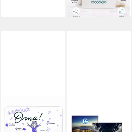
13,55 €
lieferbar - in 2-3 Werktagen bei dir
FC SCHALKE 04
Frühstücksbrett
Frühstücksbrettchen 2er Set,
Kunststoff, (2-St)
12,95 €