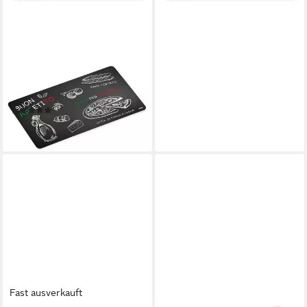
KESPER
Frühstücksbrett
Frühstücksbrettchen,
Melamin, Ristorante, Melamin
(2)
2,64 €
lieferbar - in 3-4 Werktagen bei dir
Fast ausverkauft