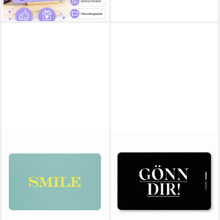
12,60 €
lieferbar - in 2-3 Werktagen bei dir
PPD
Frühstücksbrett Smile D@H
Tray, Kunststoff
13,55 €
lieferbar - in 2-3 Werktagen bei dir