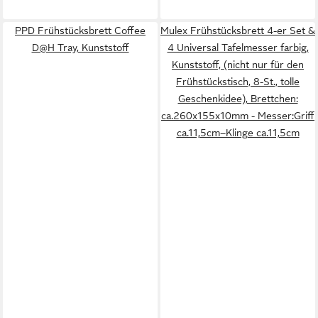
PPD Frühstücksbrett Coffee
Mulex Frühstücksbrett 4-er Set &
D@H Tray, Kunststoff
4 Universal Tafelmesser farbig,
Kunststoff, (nicht nur für den
Frühstückstisch, 8-St., tolle
Geschenkidee), Brettchen:
ca.260x155x10mm - Messer:Griff
ca.11,5cm–Klinge ca.11,5cm