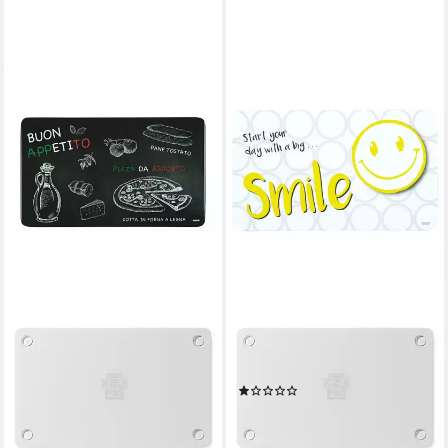
KESPER
Frühstücksbrett
Frühstücksbrettchen,
Melamin, Smiley, Melamin
(1)
3,13 €
lieferbar - in 3-4 Werktagen bei dir