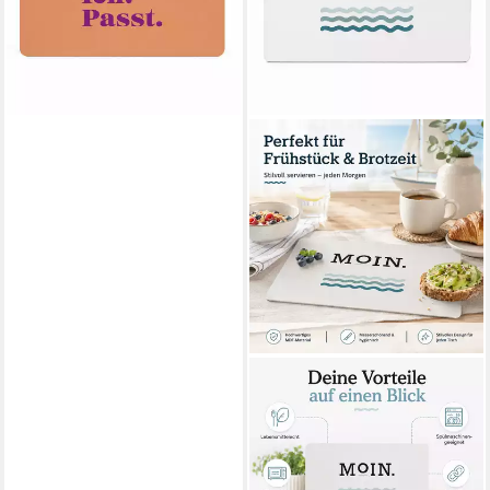
PPD
Frühstücksbrett
Frühstücksbrettchen aus
Resopal - Moin, Resopal, (1-
St)