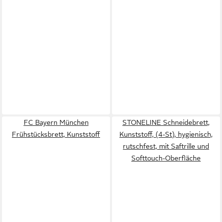
FC Bayern München
STONELINE Schneidebrett,
Frühstücksbrett, Kunststoff
Kunststoff, (4-St), hygienisch,
rutschfest, mit Saftrille und
Softtouch-Oberfläche