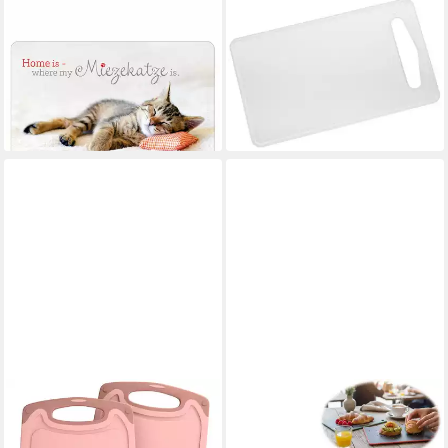
PPD
FACKELMANN
Frühstücksbrett Tray
Frühstücksbrett Fackelmann
Mietzekatze, Kunststoff
Essbrettchen 24 x 14 cm,
13,55 €
Kunststoff
lieferbar - in 2-3 Werktagen bei dir
3,34 €
lieferbar - in 3-4 Werktagen bei dir