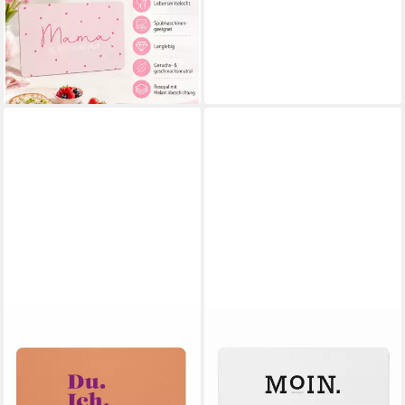
Frühstücksbrettchen aus
Resopal - Mama, Resopal, (1-
St)
13,55 €
lieferbar - in 2-3 Werktagen bei dir
PPD
Frühstücksbrett Du. Ich.
Passt. D@H Tray, Kunststoff
13,55 €
lieferbar - in 2-3 Werktagen bei dir