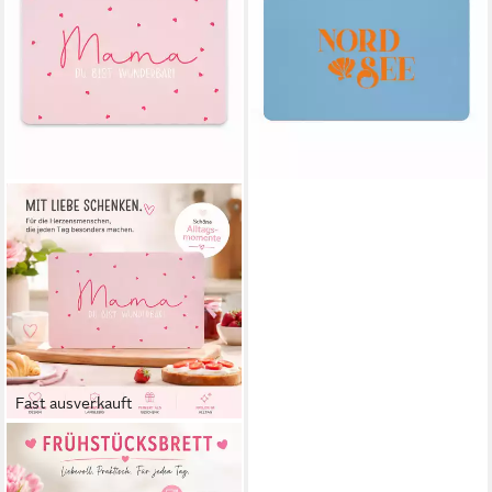
Nordsee D@H Tray,
Kunststoff
12,60 €
lieferbar - in 2-3 Werktagen bei dir
Fast ausverkauft
PPD
Frühstücksbrett