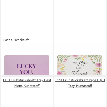
Fast ausverkauft
PPD
PPD
Frühstücksbrett Lucky You.
Frühstücksbrett Enjoy Little
D@H Tray, Kunststoff
Things D@H Tray, Kunststoff
13,55 €
13,55 €
lieferbar - in 2-3 Werktagen bei dir
lieferbar - in 2-3 Werktagen bei dir
PPD Frühstücksbrett Tray Best
PPD Frühstücksbrett Papa D@H
Mom, Kunststoff
Tray, Kunststoff