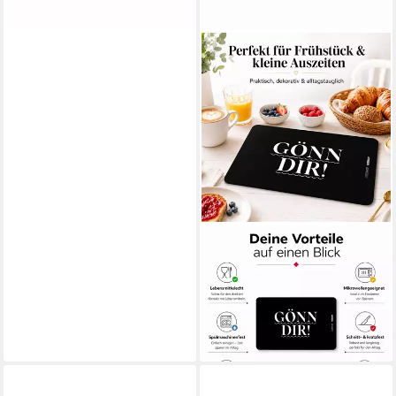
PPD
Schneidebrett
Frühstücksbrettchen aus
Resopal - Gönn Dir, Resopal
13,55 €
lieferbar - in 2-3 Werktagen bei dir