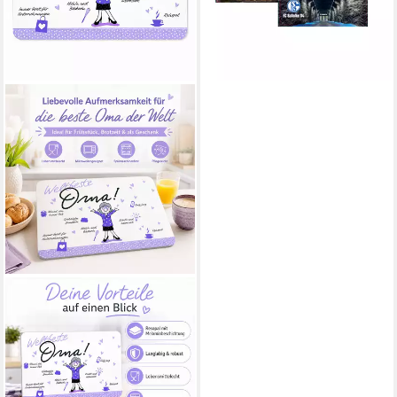
lieferbar - in 3-4 Werktagen bei dir
PPD
Frühstücksbrett
Frühstücksbrettchen aus
Resopal - Weltbeste Oma,
Resopal