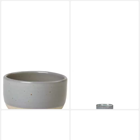
BROSTE COPENHAGEN
BROSTE COPENHAGEN
Schale Eli Soft Blue Schale
Becher Nordic Sea graublau
ab 6,65 €
5 cm
UVP
11,50 €
ab 7,58 €
-42%
in 2-3 Werktagen bei dir
leider ausverkauft