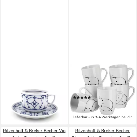
WINTERLING® PORZELLAN
MÄSER
GERMANY
Becher Chanson, 6-tlg.,
Becher Winterling Indischblau
Porzellan, 6-teilig,
Kaffeeobertasse 0,2 l
fantasievolles Dekor
zylindrisch, Porzellan
(8)
16,70 €
23,68 €
UVP
34,99 €
lieferbar - in 2-3 Werktagen bei dir
-32%
lieferbar - in 3-4 Werktagen bei dir
Ritzenhoff & Breker Becher Vio,
Ritzenhoff & Breker Becher