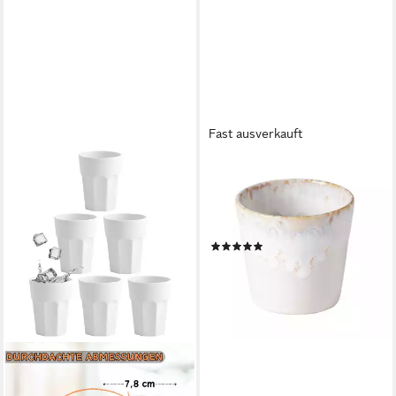
Fast ausverkauft
COSTA NOVA
Becher Lungo Grespresso,
Weiß, 19 cl, 1-tlg., Keramik, 8 x
7,5 cm, 190 ml
(1)
10,50 €
lieferbar - in 4-5 Werktagen bei dir
+6