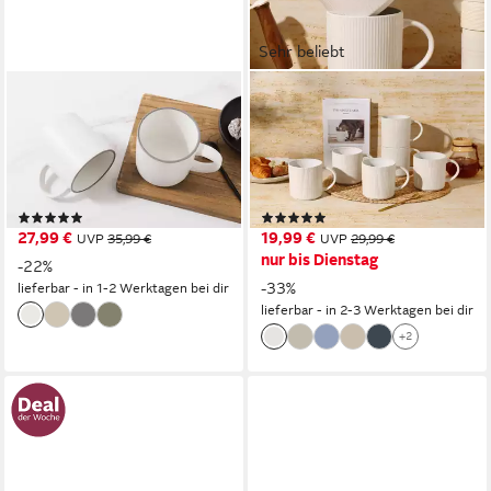
Sehr beliebt
OTTO HOME
OTTO HOME
Becher Kaffeebecher Ylvii,
Becher Kaffeebecher Ylvii,
6er Set, 6-tlg., Steinzeug,
6er Set, 6-tlg., Steinzeug,
spülmaschinenfest und
Riffeloptik, spülmaschinenfest
mikrowellengeeignet, 350 ml
und mikrowellengeeignet,
(1)
(95)
460 ml
27,99 €
19,99 €
UVP
35,99 €
UVP
29,99 €
nur bis Dienstag
-22%
-33%
lieferbar - in 1-2 Werktagen bei dir
lieferbar - in 2-3 Werktagen bei dir
+2