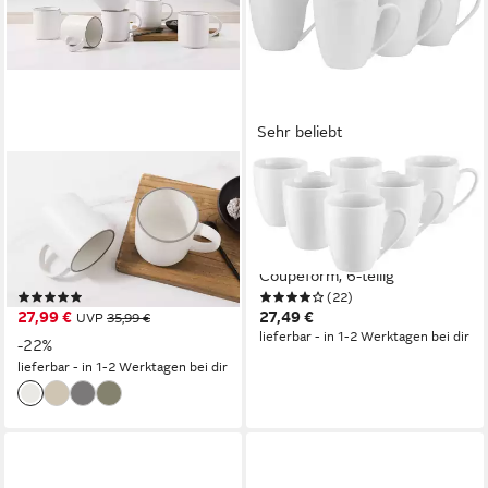
Sehr beliebt
OTTO HOME
OTTO HOME
Becher Kaffeebecher Ylvii,
Becher Alff, 6-tlg., Porzellan,
6er Set, 6-tlg., Steinzeug,
Kaffeebecher, Geschirr-Set,
spülmaschinenfest und
harmonische, trendige
mikrowellengeeignet, 350 ml
Coupeform, 6-teilig
(1)
(22)
27,99 €
27,49 €
UVP
35,99 €
lieferbar - in 1-2 Werktagen bei dir
-22%
lieferbar - in 1-2 Werktagen bei dir