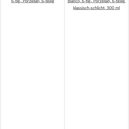
6-tlg., Porzellan, 6-teilig
Bianco, 6-tlg., Porzellan, 6-teilig,
klassisch-schlicht, 300 ml