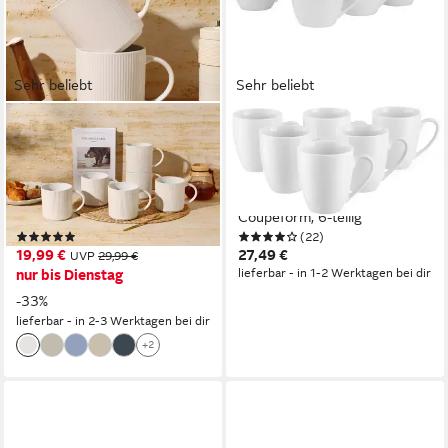
Sehr beliebt
Sehr beliebt
OTTO HOME
OTTO HOME
Becher Kaffeebecher Ylvii,
Becher Alff, 6-tlg., Porzellan,
6er Set, 6-tlg., Steinzeug,
Kaffeebecher, Geschirr-Set,
Riffeloptik, spülmaschinenfest
harmonische, trendige
und mikrowellengeeignet,
Coupeform, 6-teilig
(95)
(22)
460 ml
19,99 €
27,49 €
UVP
29,99 €
lieferbar - in 1-2 Werktagen bei dir
nur bis Dienstag
-33%
lieferbar - in 2-3 Werktagen bei dir
+2