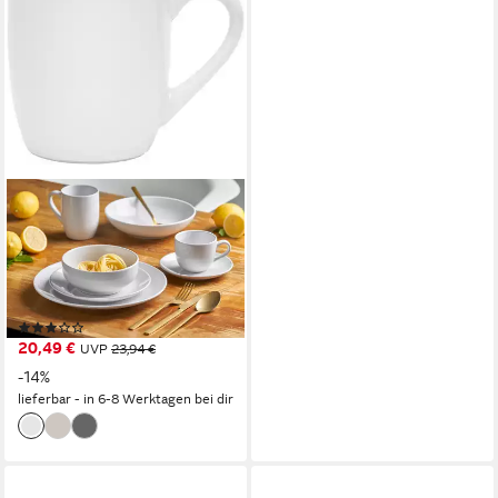
VAN WELL
Becher Kaffeebecher 350 ml
Malmö, 6 Stück, 6-tlg.,
Steingut, spülmaschinen- und
mikrowellengeeignet
(2)
20,49 €
UVP
23,94 €
-14%
lieferbar - in 6-8 Werktagen bei dir