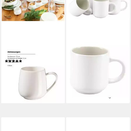
MÄSER
LEGER HOME BY LENA GERCKE
Becher Taya, 4-tlg., Porzellan
Becher Tassen-Set Nayela, 6-
(4)
tlg., Steinzeug,
ab 28,90 €
spülmaschinengeeignet,
lieferbar - in 3-4 Werktagen bei dir
mikrowellengeeignet, modern
33,99 €
UVP
39,95 €
-15%
lieferbar - in 1-2 Werktagen bei dir