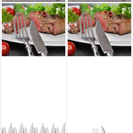
GRÄWE
GRÄWE
Steakbesteck GRÄWE
Steakbesteck GRÄWE
Steak-/Pizzabesteck 12-tlg.,
Steak-/Pizzabesteck 12-tlg.,
Serie Nürnberg, SCHWARZ,
Serie Nürnberg, SCHWARZ,
Edelstahl 18/0
Edelstahl 18/0
39,90 €
39,90 €
lieferbar - in 2-3 Werktagen bei dir
lieferbar - in 2-3 Werktagen bei dir