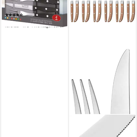
(4-tlg), 2 Personen, Edelstahl
18/10, Kunststoffgriff
(10)
8,99 €
lieferbar - in 3-4 Werktagen bei dir
WMF
Steakbesteck Ranch (12-tlg),
6 Personen, Edelstahl 18/10,