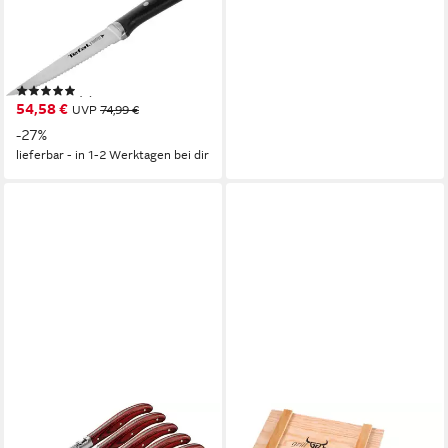
Force (4-tlg), 4 Personen,
Edelstahl, 11cm,
Spezialmesser, langfristige
(1)
Leistung, Made in Germany
54,58 €
UVP
74,99 €
-27%
lieferbar - in 1-2 Werktagen bei dir