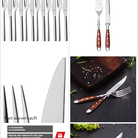
Fast ausverkauft
SILIT
GRÄWE
Steakbesteck Trend (12-tlg), 6
Steakbesteck GRÄWE