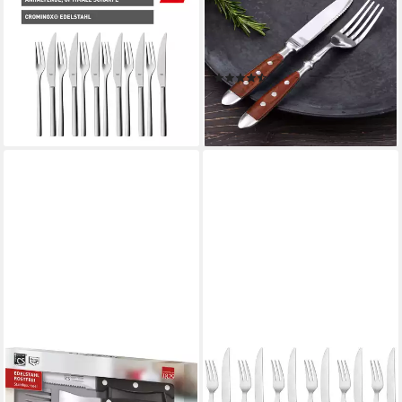
Personen, Edelstahl 18/10,
Steakbesteck 12-tlg., Serie
12-teilig, Crominox: Edelstahl
Nürnberg, BRAUN, Edelstahl
18/10, Wellenschliff
18/0
(40)
32,09 €
UVP
44,99 €
34,81 €
-29%
(2,90 €/ 1 Stk)
lieferbar - in 1-2 Werktagen bei dir
lieferbar - in 2-3 Werktagen bei dir
CARL SCHMIDT SOHN
Steakbesteck Star Argentina