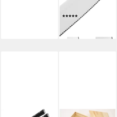
Massivholz, mattiert,
Eichenholz geölt
(1)
148,67 €
UVP
219,00 €
-32%
lieferbar - in 1-2 Werktagen bei dir