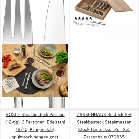
6 Personen, Edelstahl,
Edelstahl, 12 Stck,
(6)
spülmaschinenfest
ab 84,00 €
UVP
105,00 €
-20%
lieferbar - in 3-4 Werktagen bei dir
RÖSLE
Steakbesteck ELEGANCE (12-
tlg), 6 Personen, Edelstahl
18/10, Klingenstahl,
spülmaschinengeeignet
ab 39,95 €
UVP
69,95 €
-43%
lieferbar - in 4-5 Werktagen bei dir
RÖSLE Steakbesteck Passion
ZASSENHAUS Besteck-Set
(12-tlg), 6 Personen, Edelstahl
Steakbesteck Steakmesser
18/10, Klingenstahl,
Steak-Besteckset 2er-Set
spülmaschinengeeignet
Zassenhaus 070835