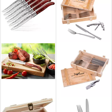
GEFU
GRÄWE
Steakbesteck RANCHO (7-
Steakbesteck GRÄWE