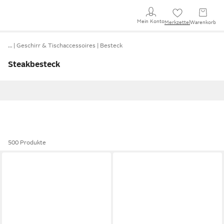
Mein Konto
Merkzettel
Warenkorb
…
Geschirr & Tischaccessoires
Besteck
Steakbesteck
500 Produkte