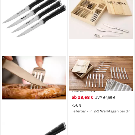
ECHTWERK
Steakbesteck Sarre (18-tlg), 6
Personen, Edelstahl 18/10,
Pizzabesteck, Grillbesteck,
Holzkassette
ab 28,68 €
UVP
64,95 €
-56%
lieferbar - in 2-3 Werktagen bei dir
TEFAL
Steakbesteck K232S4 Ice