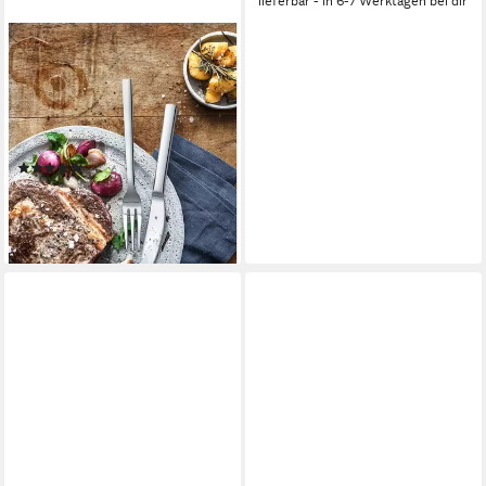
lieferbar - in 6-7 Werktagen bei dir
WMF
Steakbesteck Nuova (12-tlg),
6 Personen, Cromargan®
Edelstahl Rostfrei 18/10,
Solide Monobloc Steakmesser
(46)
39,80 €
UVP
57,99 €
-31%
lieferbar - in 1-2 Werktagen bei dir