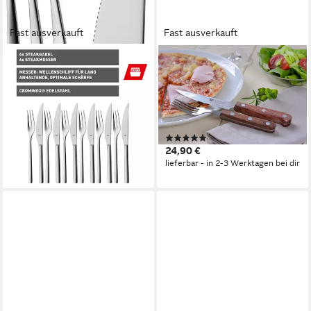
Fast ausverkauft
Fast ausverkauft
SILIT
GRÄWE
Steakbesteck Trend (12-tlg), 6
Steakbesteck GRÄWE
Personen, Edelstahl 18/10,
Steakbesteck 4-tlg. mit
12-teilig, Crominox: Edelstahl
Steakmesser und Steakgabel,
18/10, Wellenschliff
Edelstahl
(5)
32,09 €
UVP
44,99 €
24,90 €
-29%
lieferbar - in 2-3 Werktagen bei dir
lieferbar - in 1-2 Werktagen bei dir