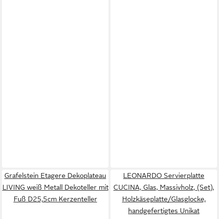
Grafelstein Etagere Dekoplateau
LEONARDO Servierplatte
LIVING weiß Metall Dekoteller mit
CUCINA, Glas, Massivholz, (Set),
Fuß D25,5cm Kerzenteller
Holzkäseplatte/Glasglocke,
handgefertigtes Unikat