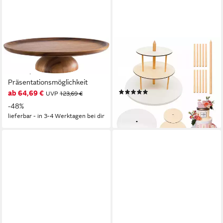
APS
FESTIVALARTIKEL
Tortenplatte Servier- und
Tortenständer 3-Etagen
Tortenplatte, Massivholz, tolle
Tortenständer Holz Weiß
Präsentationsmöglichkeit
40/24/18 cm, Holz
(1)
ab 64,69 €
UVP
123,69 €
ab 38,90 €
-48%
lieferbar - in 6-7 Werktagen bei dir
lieferbar - in 3-4 Werktagen bei dir