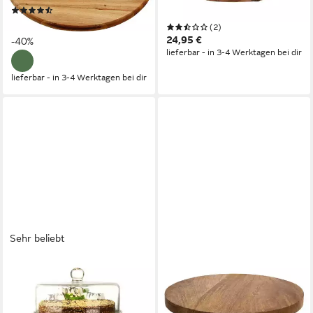
(29)
x Servierplatte), Massive Holz
ab 20,84 €
UVP
34,99 €
(2)
Servier- und Käseplatte
24,95 €
-40%
drehbar
lieferbar - in 3-4 Werktagen bei dir
lieferbar - in 3-4 Werktagen bei dir
Sehr beliebt
SENDEZ
SPETEBO
Tortenplatte Glasglocke
Servierteller Mangoholz
Kuchenglocke Käseglocke Fuß
Servierplatte rund natur - 29