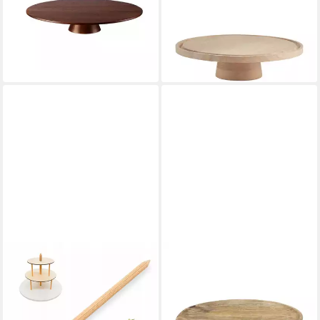
Präsentationsplatte 35 cm,
Holzwerkstoff, (1-tlg), Ø 32
Akazienholz, (Platten), Küche,
cm, Höhe 8,5 cm, Standfuß
ab 119,99 €
Kochen, Backen
lieferbar - in 3-4 Werktagen bei dir
59,00 €
lieferbar - in 2-3 Werktagen bei dir
CAKELAND
SPETEBO
Tortenständer
Servierteller Mango Deko
ZENTRALSTANGE 25 cm für
Teller mit Fuß aus Aluminium
Tortenständer – Brand4Cake,
- Ø 30 cm, Holz, (Dekorativer