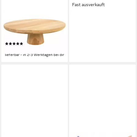
Fast ausverkauft
HIT TRADING
NEXT
Tortenständer TOPPA, Ø 28
Tortenständer Kuchenständer
cm, Braun, FSC-zertifiziert,
aus Holz mit Bogenkante,
Holz
Holz, (1-tlg)
(1)
48,00 €
20,79 €
lieferbar - in 2-3 Werktagen bei dir
lieferbar - in 2-3 Werktagen bei dir