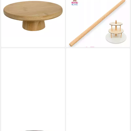
HIT TRADING
CAKELAND
Tortenständer TOPPA, Ø 20
Tortenständer
cm, Braun, FSC-zertifiziert,
ZENTRALSTANGE 35 cm für
Holz
Tortenständer aus Holz,
19,99 €
Verstecktes System, Holz
lieferbar - in 2-3 Werktagen bei dir
9,90 €
lieferbar - in 6-7 Werktagen bei dir
ASA SELECTION
APS
Servierplatte Wooden
Tortenplatte VALO,