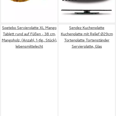
drehbare Schieferplatte rund
lieferbar - in 6-7 Werktagen bei dir
34,99 €
UVP
49,99 €
Ø 30 cm), Schiefer,
-30%
Kuchenplatte, Käseplatte,
lieferbar - in 2-3 Werktagen bei dir
Antipasti Wurstplatte
Tortenplatte
Spetebo Servierplatte XL Mango
Sendez Kuchenplatte
Tablett rund auf Füßen - 38 cm,
Kuchenplatte mit Relief Ø29cm
Mangoholz, (Anzahl, 1-tlg., Stück),
Tortenplatte Tortenständer
lebensmittelecht
Servierplatte, Glas