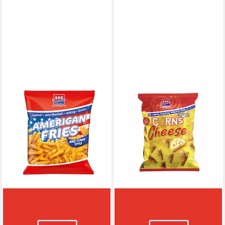
XOX
XOX
Knabberei, XOX American
Knabberei, XOX Corns Nacho
Fries Curry BBQ Mais
Cheese knuspriger