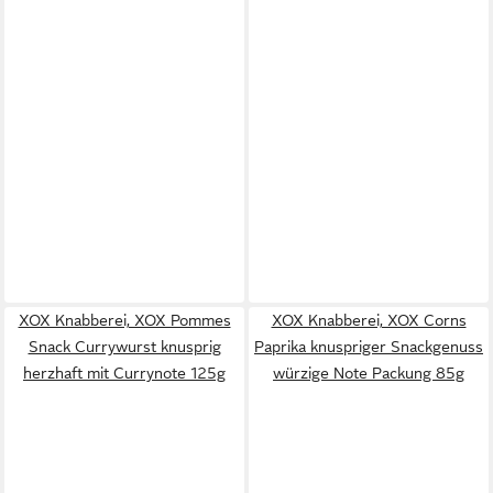
XOX Knabberei, XOX Pommes
XOX Knabberei, XOX Corns
Snack Currywurst knusprig
Paprika knuspriger Snackgenuss
herzhaft mit Currynote 125g
würzige Note Packung 85g