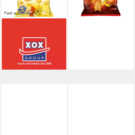
Fast ausverkauft
XOX
Knabberei, XOX Party XOXys
Cheese Style Mais Snack mit
geriebenem Käse 400g
3,70 €
(9,25 €/ 1 kg)
lieferbar - in 4-5 Werktagen bei dir