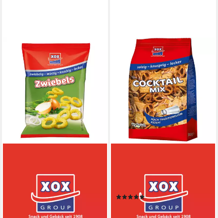
XOX
XOX
Knabberei, XOX Zwiebels
Knabberei, XOX Cocktailmix
pikante Zwiebelringe mit
ein Mix aus salziges Laugen
würzigem Kräuteraroma 100g
und Weizengebäck 300g
(2)
1,30 €
2,41 €
(13,00 €/ 1 kg)
lieferbar - in 4-5 Werktagen bei dir
(8,03 €/ 1 kg)