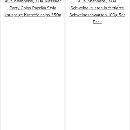
XOX Knabberei, XOX Klassiker
XOX Knabberei, XOX
Party Chips Paprika Style
Schweinekrusten in frittierte
knusprige Kartoffelchips 350g
Schweineschwarten 100g 5er
Pack