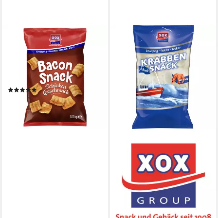
XOX
Knabberei, XOX Bacon Snack
herzhaft knusprig mit
rauchiger Note zum Snacken
100g
(1)
1,85 €
(18,50 €/ 1 kg)
lieferbar - in 4-5 Werktagen bei dir
XOX
Knabberei, XOX Krabben
Snack gesalzene
Garnelenchips knusprig leicht
215g
4,63 €
(21,53 €/ 1 kg)
lieferbar - in 4-5 Werktagen bei dir