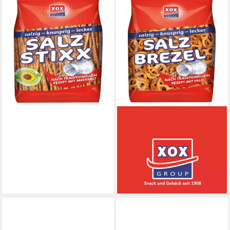
XOX
Knabberei, XOX Salz Stixx
Laugengebäck Stangen mit
Meersalz knusprig 250g
1,18 €
(4,72 €/ 1 kg)
lieferbar - in 4-5 Werktagen bei dir
XOX
Knabberei, XOX Salz Brezeln
knuspriges leckeres
Laugengebäck mit Salz 175g
1,39 €
(7,94 €/ 1 kg)
lieferbar - in 4-5 Werktagen bei dir