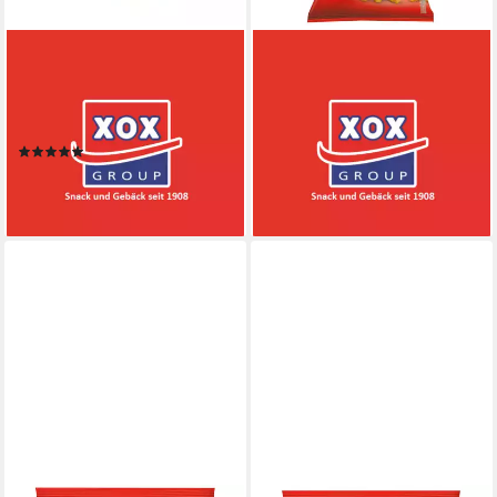
XOX
XOX
Knabberei, XOX Popcorn Mais
Knabberei, XOX Party Flips
für natürlich unverfälschten
Erdnuss Style knuspriger
Popcorngenuss Dose 700g
Mais Erdnuss Snack 450g
(1)
3,71 €
3,71 €
(8,24 €/ 1 kg)
(5,30 €/ 1 kg)
lieferbar - in 4-5 Werktagen bei dir
lieferbar - in 4-5 Werktagen bei dir