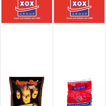
Kartoffel Snack Beutel 125g
Snackgenuss Packung 85g
2,32 €
1,67 €
(18,56 €/ 1 kg)
(19,65 €/ 1 kg)
lieferbar - in 4-5 Werktagen bei dir
lieferbar - in 4-5 Werktagen bei dir
XOX
XOX
Knabberei, Pepper King
Knabberei, XOX Gebäck
Habanero Tortillachips extra
Cashews geröstet und
scharf und knusprig 175g
gesalzen mit Meersalz nussig
2,96 €
500g