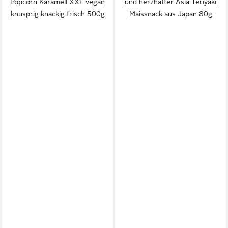
Popcorn Karamell XXL vegan
und herzhafter Asia Teriyaki
knusprig knackig frisch 500g
Maissnack aus Japan 80g