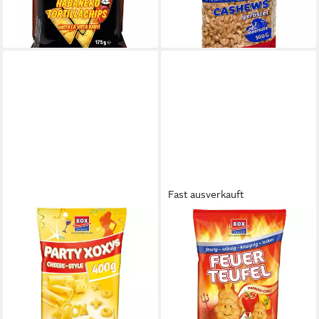
(16,91 €/ 1 kg)
10,56 €
lieferbar - in 4-5 Werktagen bei dir
(21,12 €/ 1 kg)
lieferbar - in 4-5 Werktagen bei dir
Fast ausverkauft
XOX
Knabberei, XOX Feuerteufel
2,32 €
(18,56 €/ 1 kg)
lieferbar - in 4-5 Werktagen bei dir