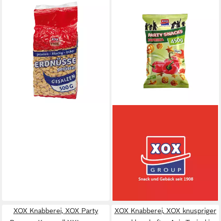
XOX
Knabberei, XOX Erdnuesse
gesalzen klassischer Snack
knackig und herzhaft 500g
5,56 €
(11,12 €/ 1 kg)
lieferbar - in 4-5 Werktagen bei dir
XOX
Knabberei, XOX Party
Maissnacks mit Paprika
Würzung Veganer
Knabberspaß 450g
3,70 €
(8,22 €/ 1 kg)
lieferbar - in 4-5 Werktagen bei dir
XOX Knabberei, XOX Party
XOX Knabberei, XOX knuspriger