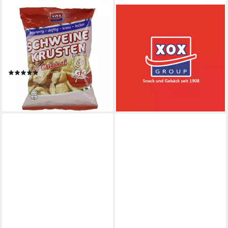
XOX
XOX
Knabberei, XOX
Knabberei, XOX Donut Rings
Schweinekrusten im Eigenfett
Mais Erdnuss Snack Salz und
frittierte Schweineschwarten
Karamellgeschmack 110g
2,22 €
100g
(20,18 €/ 1 kg)
(1)
lieferbar - in 4-5 Werktagen bei dir
2,60 €
(26,00 €/ 1 kg)
lieferbar - in 4-5 Werktagen bei dir