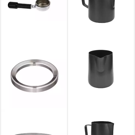
SCARLET ESPRESSO
SCARLET ESPRESSO
Siebaufsatz, Präzisions-
Milchkännchen, scarlet
Trichter »Barista Cono S 58
espresso Milchkännchen