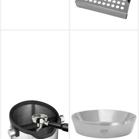
Tassenerhöhung »Alto«
Edelstahl Siebträger Barista
ab 29,99 €
lieferbar - in 3-4 Werktagen bei dir