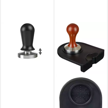
SCARLET ESPRESSO
Küchenmaschinen Zubehör-
Set, scarlet espresso Tamper
»Perfetto« 40 lbs kalibriert
schwarz Alugriff
29,99 €
lieferbar - in 3-4 Werktagen bei dir