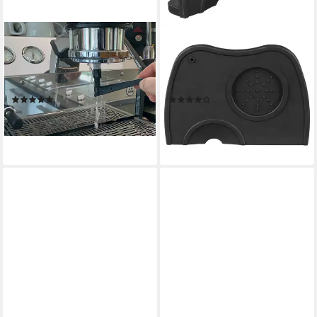
SCARLET ESPRESSO
SCARLET ESPRESSO
Reinigungsbürste, scarlet
Barista-Set, scarlet espresso
espresso Reinigungsbürste
Tamperablage »Barista«
»accurato stilo« Reinigung
Silikon Matte Tamper
(1)
(5)
9,99 €
12,99 €
lieferbar - in 3-4 Werktagen bei dir
lieferbar - in 3-4 Werktagen bei dir