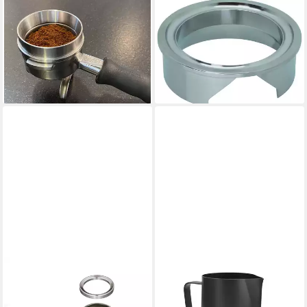
SCARLET ESPRESSO
SCARLET ESPRESSO
Siebaufsatz, scarlet espresso
Siebaufsatz, scarlet espresso
Präzisions-Trichter Barista
Präzisions-Trichter »Cono
Cono Livello 58,5 mm
Eureka 58 mm« Funnel
34,99 €
34,99 €
lieferbar - in 3-4 Werktagen bei dir
lieferbar - in 3-4 Werktagen bei dir