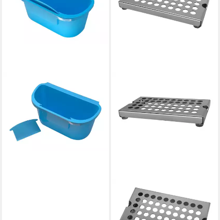
SCARLET ESPRESSO
Biomülleimer, scarlet kitchen
Auffangschale »Grande«
Schaber Küchenabfälle
Einhängen
11,99 €
lieferbar - in 3-4 Werktagen bei dir
SCARLET ESPRESSO
Küchenmaschinen Zubehör-
Set, scarlet espresso