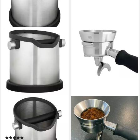
SCARLET ESPRESSO
SCARLET ESPRESSO
Ausklopfbehälter, scarlet
Siebaufsatz, scarlet espresso
espresso Abklopfbehälter
Präzisions-Trichter Barista
»Rondo« Kaffeesatz Edelstahl
Cono Grande 58mm
34,99 €
KnockBox
lieferbar - in 3-4 Werktagen bei dir
(2)