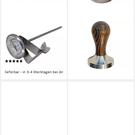
SCARLET ESPRESSO
SCARLET ESPRESSO
Kochthermometer, scarlet
Küchenmaschinen Zubehör-
espresso Milchthermometer
Set, scarlet espresso Tamper
»Professionale« Edelstahl
»classic colorato« Espresso-
Milch
Stempel Edelolz
(5)
ab 29,99 €
9,99 €
lieferbar - in 3-4 Werktagen bei dir
lieferbar - in 3-4 Werktagen bei dir