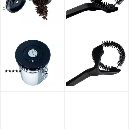
SCARLET ESPRESSO
SCARLET ESPRESSO
Kaffeedose, scarlet espresso
Reinigungsbürste, scarlet
Kaffeedose Edelstahl luftdicht
espresso Gruppenbürste
Kaffeebehälter
»Excellente«
(3)
Reinigungsbürste
ab 15,99 €
12,99 €
lieferbar - in 3-4 Werktagen bei dir
lieferbar - in 3-4 Werktagen bei dir