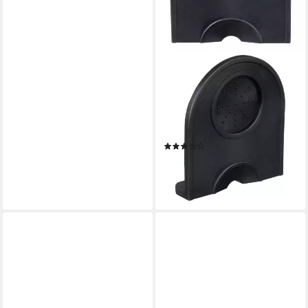
SCARLET ESPRESSO
Barista-Set, scarlet espresso
Tamperablage
»Professionale« Silikon Matte
Tamper
(1)
11,99 €
lieferbar - in 3-4 Werktagen bei dir