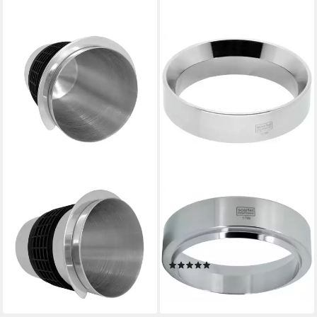
SCARLET ESPRESSO
SCARLET ESPRESSO
Espressoglas, scarlet
Siebaufsatz, scarlet espresso
espresso Portafilter Dosing
Präzisions-Trichter »Barista
Cup »Competizione« 18/10
Cono 57 mm« Edelstahl
(1)
Edelstahl
34,99 €
14,99 €
lieferbar - in 3-4 Werktagen bei dir
lieferbar - in 3-4 Werktagen bei dir