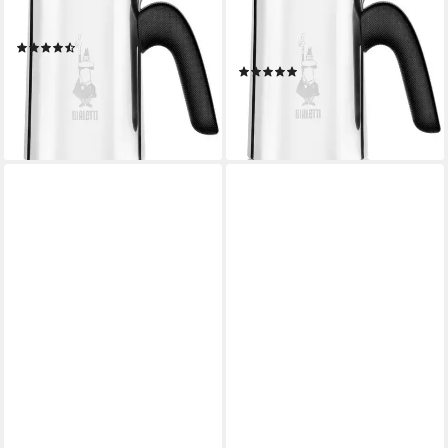
Espressokocher, 0,17l
Espressokocher, 0,23l
Kaffeekanne, 4 Tassen
Kaffeekanne, Edelstahl, 6
(10)
Tassen
ab 35,71 €
UVP
49,90 €
(8)
ab 40,25 €
-28%
UVP
56,90 €
lieferbar - in 3-4 Werktagen bei dir
-29%
lieferbar - in 3-4 Werktagen bei dir