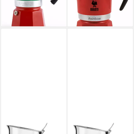
-29%
-23%
lieferbar - in 2-3 Werktagen bei dir
lieferbar - in 3-4 Werktagen bei dir
BIALETTI
BIALETTI