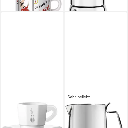
lieferbar - in 4-5 Werktagen bei dir
Sehr beliebt
BIALETTI
BIALETTI
Espressotasse, 8-tlg.,
Milchkanne Bricco, 0,3 l,
Porzellan, 4 Tassen, 4
Edelstahl 18/10, zum
Untertassen
Erwärmen, Kochen und