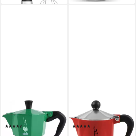
BIALETTI
BIALETTI
Espressokocher, 0,13l
Espressokocher, 0,06l
Kaffeekanne, 3 Tassen
Kaffeekanne, Aluminium
(7)
(28)
ab 33,17 €
ab 21,37 €
UVP
46,90 €
UVP
27,90 €