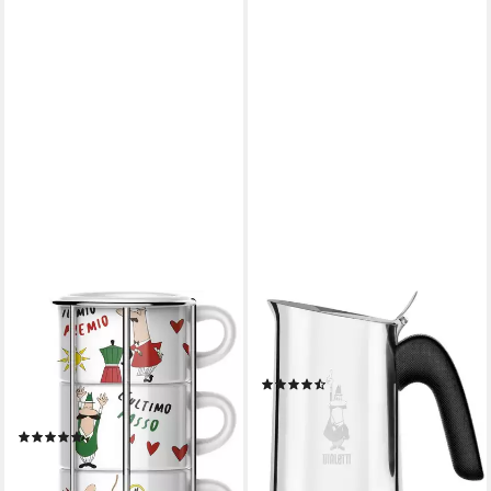
BIALETTI
BIALETTI
Cappuccinotasse, 5-tlg.,
Espressokocher, 0,08l
Metall, Porzellan, (4
Kaffeekanne, Edelstahl
(9)
Cappuccinotassen mit
ab 31,91 €
UVP
44,90 €
Metallgestell)
-29%
(15)
lieferbar - in 2-3 Werktagen bei dir
ab 28,50 €
UVP
36,90 €
-23%