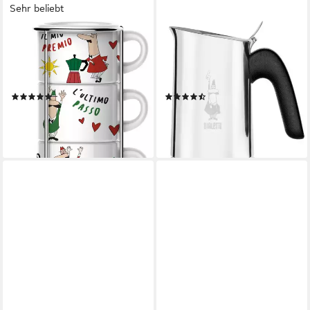
Sehr beliebt
BIALETTI
BIALETTI
Espressotasse, 7-tlg., Metall,
Espressokocher, 0,46l
Porzellan, (6 Espressotassen
Kaffeekanne, Edelstahl, 10
mit Metallgestell)
Tassen
(27)
(6)
ab 28,50 €
ab 52,90 €
UVP
36,90 €
UVP
76,90 €
-23%
-31%
lieferbar - in 3-4 Werktagen bei dir
lieferbar - in 4-5 Werktagen bei dir