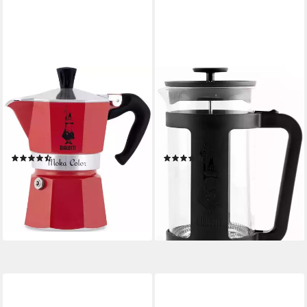
BIALETTI
BIALETTI
Espressokocher, 0,06l
Kaffeebereiter, 0,35l
Kaffeekanne, Aluminium, in
Kaffeekanne,
hochwertiger Lackierung, 1
hitzebeständiges
Tasse
Borosilikatglas
(6)
(30)
ab 24,24 €
ab 19,42 €
UVP
33,90 €
UVP
22,50 €
-28%
-14%
lieferbar - in 3-4 Werktagen bei dir
lieferbar - in 3-4 Werktagen bei dir