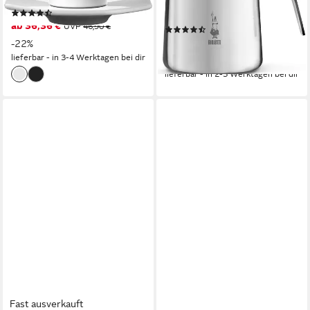
(14)
Aufschäumen
ab 36,36 €
UVP
46,90 €
(53)
ab 13,46 €
-22%
UVP
15,90 €
lieferbar - in 3-4 Werktagen bei dir
-15%
lieferbar - in 2-3 Werktagen bei dir
Fast ausverkauft