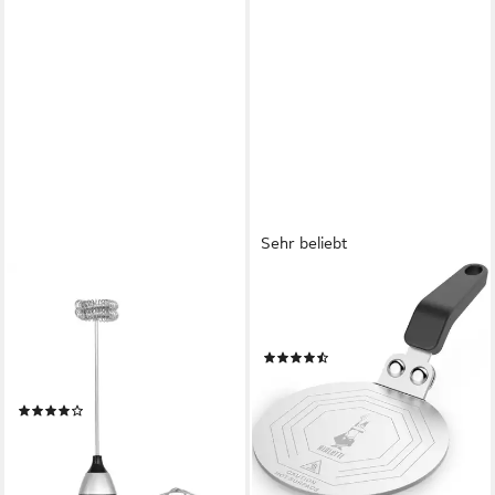
Sehr beliebt
BIALETTI
BIALETTI
Milchaufschäumer Stab-
Kochfeld-Adapter, Größe 1 bis
Milchaufschäumer mit zwei
6 Tassen, Ø 13 cm
(27)
Aufsätzen, Aufladbarer
ab 18,25 €
UVP
23,90 €
Aufschäumer
-24%
(3)
lieferbar - in 3-4 Werktagen bei dir
ab 23,48 €
UVP
29,90 €
-21%
lieferbar - in 4-5 Werktagen bei dir