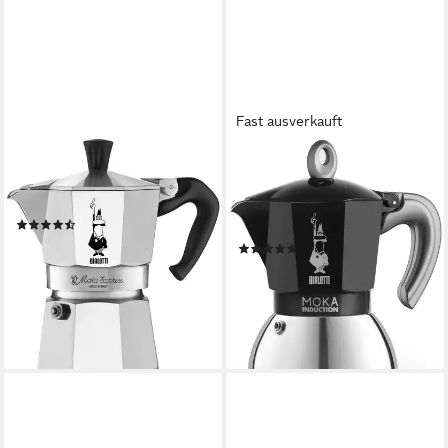
Fast ausverkauft
BIALETTI
BIALETTI
Espressokocher, 0,13l
Espressokocher, 0,09l
Kaffeekanne, Aluminium
Kaffeekanne,
(53)
Induktionsgeeignet
ab 27,88 €
UVP
37,90 €
(29)
ab 38,22 €
-26%
UVP
54,90 €
lieferbar - in 3-4 Werktagen bei dir
-30%
lieferbar - in 3-4 Werktagen bei dir