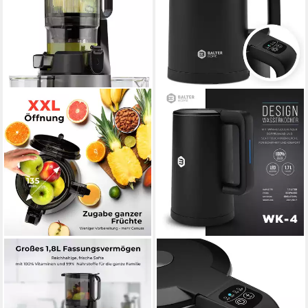
BALTER
BALTER
Entsafter ES-01P, 300 W,
Wasserkocher Wasserkocher
Slow Juicer 135MM Öffnung
WK-04-Touch-BL, 1.7 l, 1800
1,8L Entsafter für Gemüse
W, Temperatureinstellung,