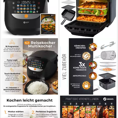
BALTER
BALTER
Reiskocher Balter MK-01
Heißluftfritteuse, 12 Liter, Mini
Reiskocher Multikocher mit
Backofen, Dörrautomat, 10