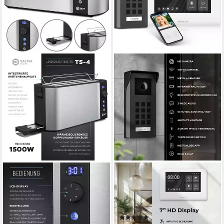
BALTER
BALTER
Toaster TS-04-LCD
Video-Türsprechanlage Entri
Edehlstahl Silber, Langschlitz,
Set M Video Türsprechanlage
für 4 Scheiben, 1500 W, LCD
(Komplettset)
(2)
Restzeitanzeige,