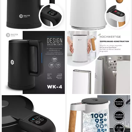
BALTER
BALTER
Wasserkocher Wasserkocher
Wasserkocher hochwertiger
WK-04-Touch-BL, 1.7 l, 1800
Teekocher aus Edelstahl, 1.5 l,
W, Temperatureinstellung,
2200,00 W, kabelloser
Doppelwanddesign,
Wasserkocher mit