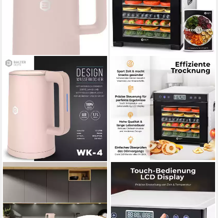
BALTER
BALTER
Wasserkocher
Dörrautomat Edelstahl,
leistungsstarker Teekocher
Dörrgerät mit 7
mit One-Touch Öffnung, 1.7 l,
Einlegefächern, 600 W, BPA-
2200,00 W, kabelloser
frei, Dehydrator 600 W, 7