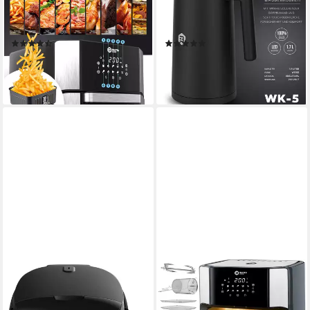
Backofen, Dörrautomat, 10
WK-05BT, 1800 W, LCD-
Programme, Rezeptheft
Anzeige, Leise
(43)
(2)
109,00 €
54,90 €
UVP
159,00 €
UVP
69,90 €
-31%
-21%
lieferbar - in 2-3 Werktagen bei dir
lieferbar - in 2-3 Werktagen bei dir