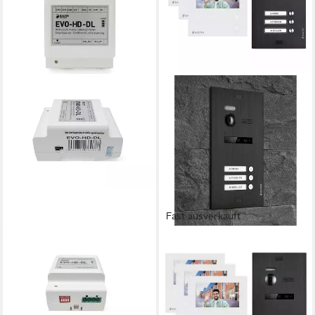
Fast ausverkauft
BALTER
BALTER
Video-Türsprechanlage
Video-Türsprechanlage EVO
Antimanipulationsmodul für
MINI Komplettsystem für 3-
die Balter EVO-HD
Familienhaus Schwarz 3x 4.3"
Türsprechanlage
Monitore (Set, 3-