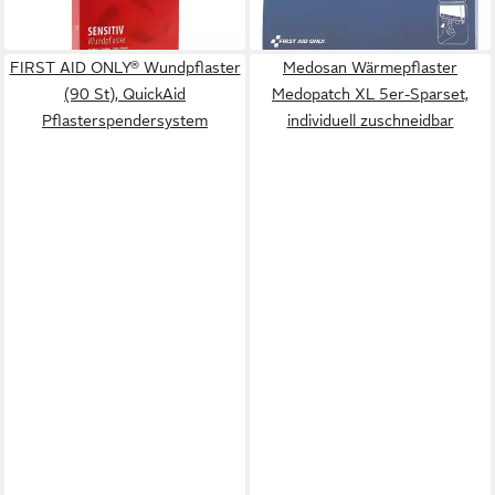
in 2-3 Werktagen bei dir
7,99 €
Stück/Packung
in 5-6 Werktagen bei dir
FIRST AID ONLY® Wundpflaster
Medosan Wärmepflaster
(90 St), QuickAid
Medopatch XL 5er-Sparset,
Pflasterspendersystem
individuell zuschneidbar