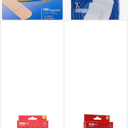
(1,49 €/ 1 Stk)
-40%
in 4-5 Werktagen bei dir
WUNDMED
WUNDMED
Wundpflaster Transparente
Wundpflaster WUNDmed®
Pflaster 50 Stück Klar
Pflaster extrem wasserfest