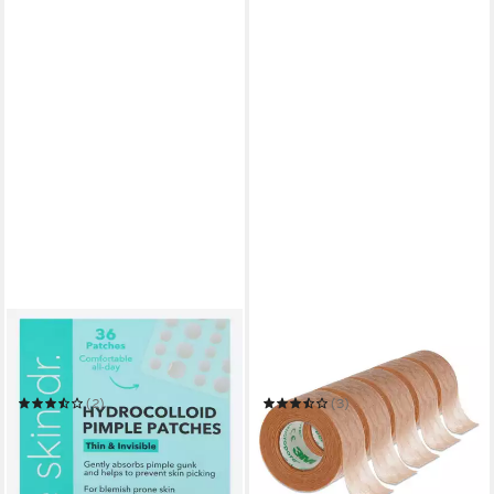
SPECTRUM
3M
Anti-Pickel-Pflaster
Augenlid-Tape Micropore 3M
Pickelpflaster 36 Stück Spot
Tape Wimpernverlängerung
Patches Anti-Pickel-Pflaster
Vliespflaster Hellbraun Haut
(2)
(3)
6,99 €
24,99 €
UVP
12,95 €
UVP
54,95 €
(5,00 €/ 1 Stk)
-46%
-55%
in 4-5 Werktagen bei dir
in 2-3 Werktagen bei dir