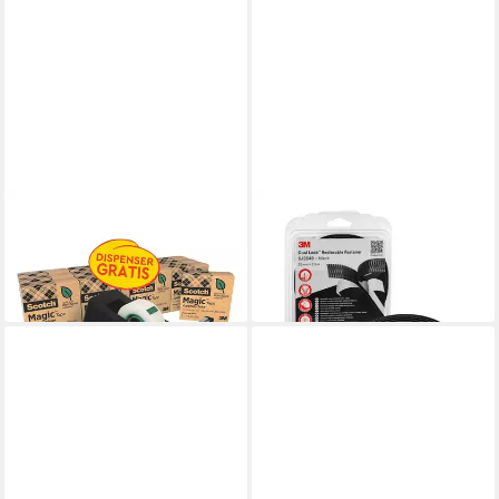
SCOTCH
3M
Klebeband Magic 900
Klebestreifen 3M DUAL
58,49 €
LOCK-Klebeband SJ354
in 8-10 Werktagen bei dir
48,29 €
in 3-4 Werktagen bei dir