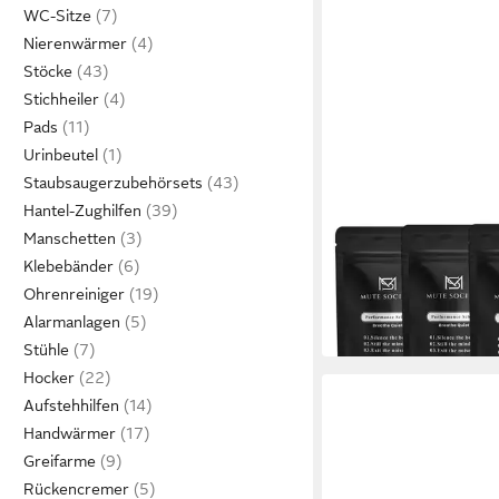
WC-Sitze
Nierenwärmer
Stöcke
Stichheiler
Pads
Urinbeutel
ZUKUNFTSENKEL
Staubsaugerzubehörsets
Nasenpflaster 3er Set
Hantel-Zughilfen
Nosestrips – 90 Stück,
Manschetten
18,90 €
Schnarchen
UVP
25,00 €
Klebebänder
(0,21 €/ 1 Stk)
-24%
Ohrenreiniger
in 4-5 Werktagen bei dir
Alarmanlagen
Stühle
Hocker
Aufstehhilfen
Handwärmer
Greifarme
Rückencremer