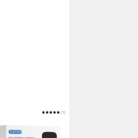
EO
(1)
pflaster Fingerkuppenpflaster
9 €
 Werktagen bei dir