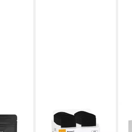
WEROSMART®
FLEX
 Atmen
Wundpflaster Werosmart® PowerTex
Wund
12,9
 Anti
Pflaster
in 3-4
ab 12,92 €
in 2-3 Werktagen bei dir