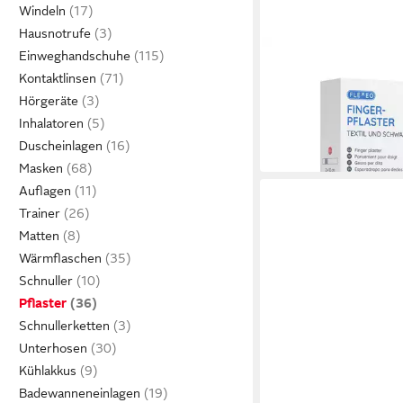
Windeln
Hausnotrufe
FLEXEO
Einweghandschuhe
Wundpflaster Fingerpf
Kontaktlinsen
12,99 €
Hörgeräte
in 3-4 Werktagen bei dir
Inhalatoren
Duscheinlagen
Masken
Auflagen
Trainer
Matten
Wärmflaschen
Schnuller
Pflaster
Schnullerketten
Unterhosen
Kühlakkus
Badewanneneinlagen