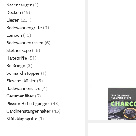
Nasensauger
Decken
Liegen
Badewannengriffe
Lampen
Badewannenkissen
Stethoskope
Haltegriffe
Beißringe
Schnarchstopper
Flaschenkühler
Badewannensitze
LUXUSKOLLEKTION
Cerumenfilter
Nasenpflaster Nasenst
Pore Strip Mitesser 10
Plissee-Befestigungen
31,95 €
Gardinenstangenhalter
in 4-5 Werktagen bei dir
Stützklappgriffe