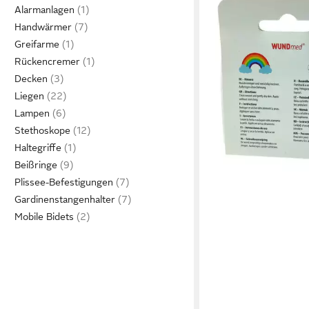
WUNDMED
Alarmanlagen
Wundpflaster 50 bun
Handwärmer
Kinderpflaster - vers
Greifarme
(Set, 50 St., Kinderspf
Rückencremer
Wundpflaster Pflaster
Decken
ab 3,44 €
Heftpflaster Kinderwu
lieferbar - in 4-5 Werktag
Liegen
Lampen
Stethoskope
Haltegriffe
Beißringe
Plissee-Befestigungen
Gardinenstangenhalter
Mobile Bidets