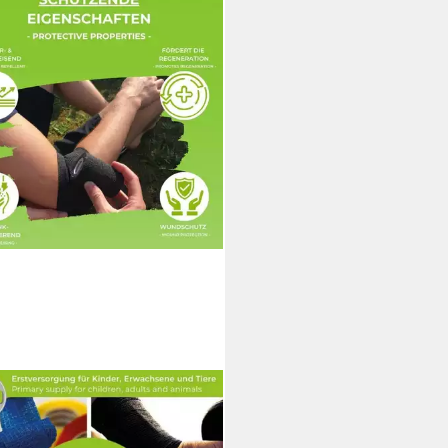
CARE
pflaster Kennen-Lern-Angebot
lbsthaftender Pflasterverband -