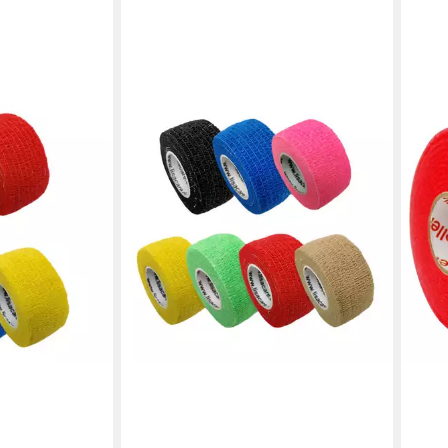
SANI
Wund
2,99
liefe