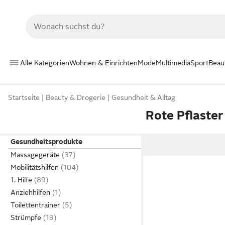
Alle Kategorien
Wohnen & Einrichten
Mode
Multimedia
Sport
Beau
Startseite
Beauty & Drogerie
Gesundheit & Alltag
Rote Pflaster
Gesundheitsprodukte
Massagegeräte
Mobilitätshilfen
1. Hilfe
Anziehhilfen
Toilettentrainer
Strümpfe