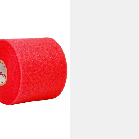
SMART
pflaster Tape-Unterzugbinde
 €
rbar - in 6-7 Werktagen bei dir