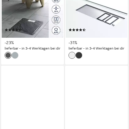
Personenwaage Style Sense
Personenwaage Style Sense
Compact 300 Slate, 1-tlg.,
Comfort 100, 1-tlg., LCD-
LCD-Anzeige, flaches Design,
Anzeige, flaches Design, bis
bis 180kg, kg/lb/st, inkl.
180kg, kg/lb/st, inkl. Batterien
(103)
(18)
Batterien
ab 19,99 €
ab 21,99 €
UVP
25,99 €
UVP
31,99 €
-23%
-31%
lieferbar - in 3-4 Werktagen bei dir
lieferbar - in 3-4 Werktagen bei dir