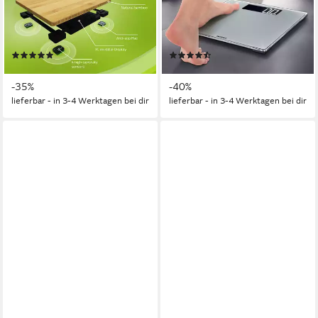
Bamboo Magic, 1-tlg., LED-
Comfort 600, 1-tlg., LCD-
Anzeige, bis 180kg, große
Anzeige, flaches Design, bis
Trittfläche aus Bambus, inkl.
200kg, große Trittfläche,
(5)
(32)
Batterien
kg/lb/st
ab 36,99 €
ab 31,99 €
UVP
56,99 €
UVP
52,99 €
-35%
-40%
lieferbar - in 3-4 Werktagen bei dir
lieferbar - in 3-4 Werktagen bei dir