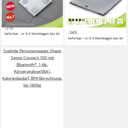
Körperanalysewaage Shape
Connect 200 mit Bluetooth®,
Sense Connect Lite, 1-tlg.,
1-tlg., Körperanalyse(BIA),
Gewicht, Fett-, Wasser- und
BMI Berechnung, bis 200kg,
(5)
ab 32,99 €
Muskelanteil, BMI und
UVP
41,99 €
bis 8 Personen
ab 62,99 €
UVP
97,99 €
Kalorienbedarf
-21%
-36%
lieferbar - in 3-4 Werktagen bei dir
lieferbar - in 3-4 Werktagen bei dir
Soehnle Personenwaage Shape
Sense Connect 100 mit
Bluetooth®, 1-tlg.,
Körperanalyse(BIA),
Kalorienbedarf, BMI Berechnung,
bis 180kg