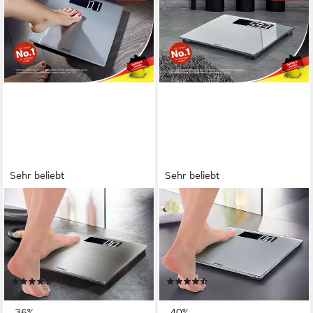
Sehr beliebt
Sehr beliebt
SOEHNLE
SOEHNLE
Personenwaage Style Sense
Personenwaage Style Sense
Safe 300, 1-tlg., LCD-Anzeige,
Comfort 600, 1-tlg., LCD-
flaches Design, bis 180kg,
Anzeige, flaches Design, bis
extragroße Trittfläche
200kg, große Trittfläche,
(39)
(32)
kg/lb/st
ab 32,99 €
ab 31,99 €
UVP
51,49 €
UVP
52,99 €
-36%
-40%