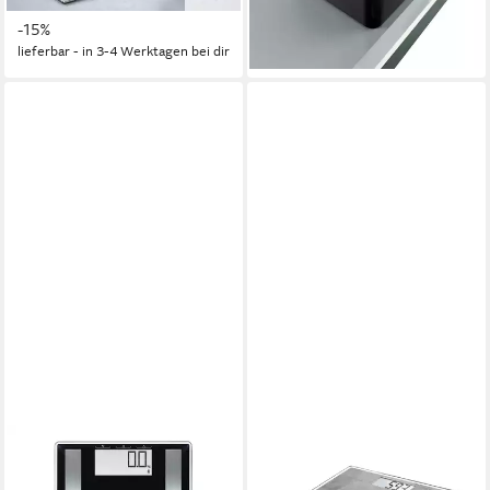
ab 21,99 €
29,99 €
UVP
25,99 €
UVP
49,99 €
Sicherheitsglas bis 180kg
-15%
-40%
belastbar
lieferbar - in 3-4 Werktagen bei dir
lieferbar - in 2-3 Werktagen bei dir