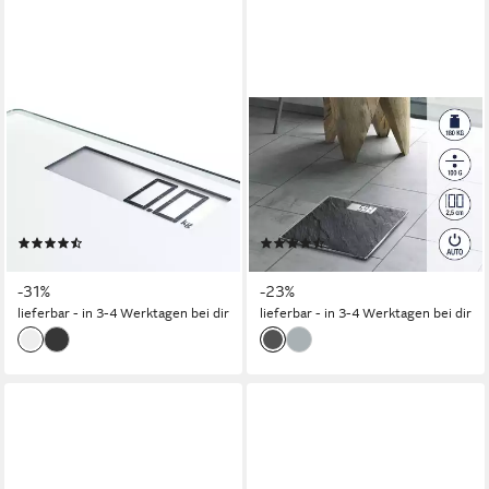
SOEHNLE
SOEHNLE
Personenwaage Style Sense
Personenwaage Style Sense
Comfort 100, 1-tlg., LCD-
Compact 300 Slate, 1-tlg.,
Anzeige, flaches Design, bis
LCD-Anzeige, flaches Design,
180kg, kg/lb/st, inkl. Batterien
bis 180kg, kg/lb/st, inkl.
(18)
(103)
Batterien
ab 21,99 €
ab 19,99 €
UVP
31,99 €
UVP
25,99 €
-31%
-23%
lieferbar - in 3-4 Werktagen bei dir
lieferbar - in 3-4 Werktagen bei dir