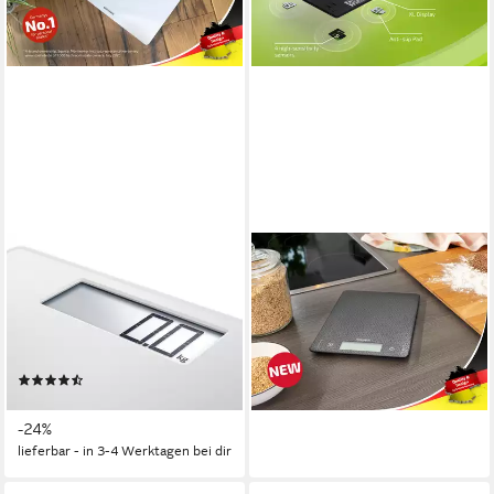
SOEHNLE
SOEHNLE
Personenwaage Style Sense
Küchenwaage Küchenwaage
Safe 100, 1-tlg., LCD-Anzeige,
Page Comfort Mosaic, (1-tlg),
extraflach, bis 180kg, große
LCD-Anzeige, flaches Design,
Trittfläche, inkl. Batterien
bis 10kg, Zuwiegefunktion
(3)
ab 32,99 €
ab 27,99 €
UVP
36,99 €
lieferbar - in 2-3 Werktagen bei dir
-24%
lieferbar - in 3-4 Werktagen bei dir