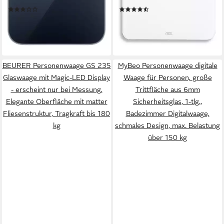
(3)
(23)
ideal für Senioren, inkl. AAA
ab 21,99 €
34,95 €
UVP
39,95 €
Batterien
lieferbar - in 2-3 Werktagen bei dir
-13%
lieferbar - in 4-5 Werktagen bei dir
BEURER Personenwaage GS 235
MyBeo Personenwaage digitale
Glaswaage mit Magic-LED Display
Waage für Personen, große
- erscheint nur bei Messung,
Trittfläche aus 6mm
Elegante Oberfläche mit matter
Sicherheitsglas, 1-tlg.,
Fliesenstruktur, Tragkraft bis 180
Badezimmer Digitalwaage,
kg
schmales Design, max. Belastung
über 150 kg