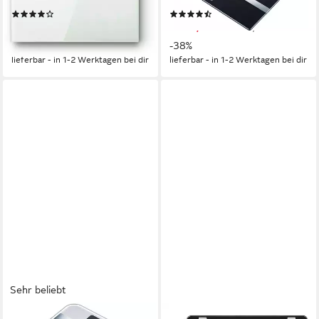
(35)
(134)
zur Übertragung und Tracking
12,95 €
ab 44,99 €
UVP
17,95 €
UVP
72,49 €
der Messwerte
-28%
-38%
lieferbar - in 1-2 Werktagen bei dir
lieferbar - in 1-2 Werktagen bei dir
Sehr beliebt
BEURER
ADE