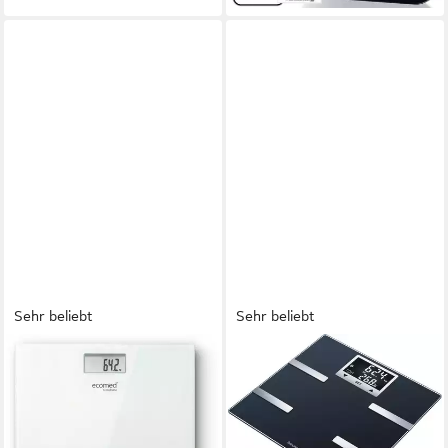
Nutzer, Großem Display,mit
Körperfett und
Muskelmasse,Protein, BMI
Sehr beliebt
Sehr beliebt
MEDISANA
BEURER
Personenwaage PS-72E,
Körper-Analyse-Waage BF
Trittfläche aus 6mm
720 Messung von Körperfett,
Sicherheitsglas, max.150 kg
Muskelanteil, Kalorienanzeige
Tragkraft
usw., Körperanalyse, mit App