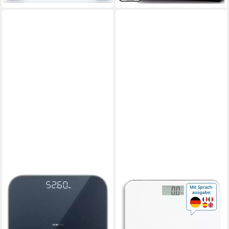
mit 19 Messwerten
XIAOMI
ADE
Personenwaage Smart Scale
Personenwaage digital,
S200, hochpräzisem Sensor,
Körperwaage mit
4 Gesundheitswerte, extra
Sprachausgabe bis 250 kg, 5
lange Akkulaufzeit
Sprachen, sprechende Waage,