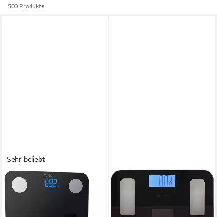
500 Produkte
Sehr beliebt
MYBEO
SHOP'N SMILE IDEOON
Körper-Analyse-Waage
Körper-Analyse-Waage
Digitale Bluetooth
Körperanalyse-Waage bis
Körperfettwaage,
180kg Solar Akku Glas