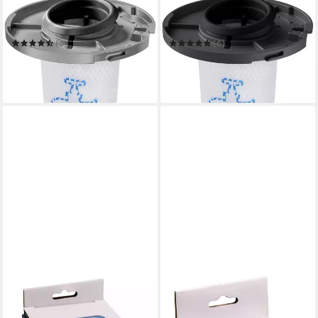
ROWENTA
ROWENTA
Motorschutzfilter ZR009006
Motorschutzfilter ZR009007
(3)
(6)
10,65 €
18,49 €
UVP
16,99 €
in 2-3 Werktagen bei dir
-37%
in 1-2 Werktagen bei dir
ROWENTA
ROWENTA
Ersatzfilter Rowenta
Ersatzfilter Rowenta
ZR009010 Filter für RH2037
ZR009015 Filter für RH9AD1