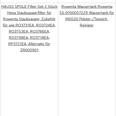
HAUSS SPOLE Filter-Set 2 Stück
Rowenta Wassertank Rowenta
Hepa Staubsaugerfilter für
SS-9100057229 Wassertank für
Rowenta Staubsauger, Zubehör
IN5020 Polster-/Teppich-
für wie RO3731EA, RO3724EA,
Reiniger
RO3753EA, RO3786EA,
RO3798EA, RO3718EA,
RP3721EA, Alternativ für
ZR005901