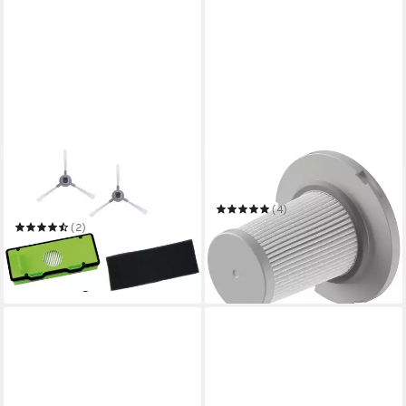
ROWENTA
ROWENTA
Staubfilter ZR177002 für
EPA-Filter ZR009005
Explorer 80
(4)
21,18 €
(2)
in 1-2 Werktagen bei dir
15,94 €
UVP
19,99 €
-20%
in 1-2 Werktagen bei dir