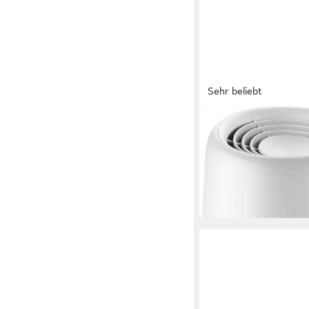
Sehr beliebt
PHILIPS
Luftbefeuchter HU25
Serie
74,99 €
in 1-2 Werktagen bei dir