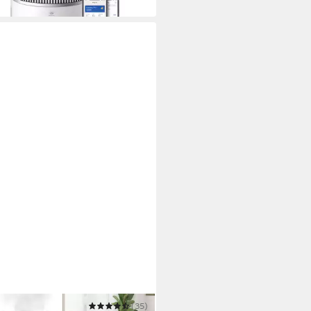
chsten Werktag bei dir
 PRO
(35)