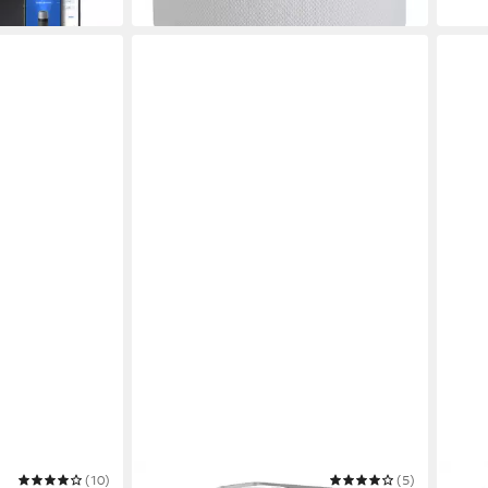
am nä
(10)
BRANDSON
(5)
KNKA