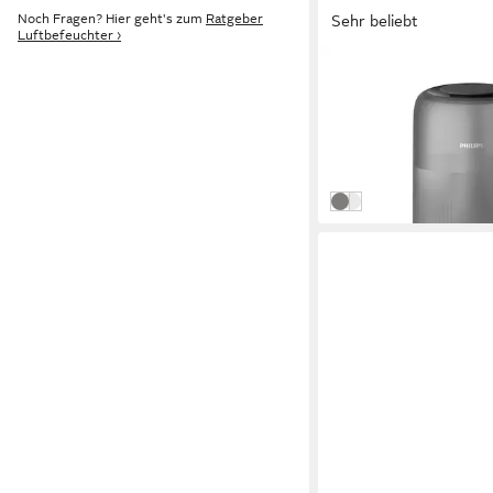
Noch Fragen? Hier geht's zum
Ratgeber
Sehr beliebt
Luftbefeuchter ›
PHILIPS
Luftbefeuchter HU151
ultraschall
66,89 €
UVP
84,99 €
-21%
am nächsten Werktag bei 
Nachtgrau
Weiß, Champagner