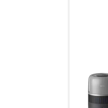
PHILIPS
Luftbefeuchter HU57
Series
133,71 €
UVP
179,99 €
-26%
am nächsten Werktag bei 