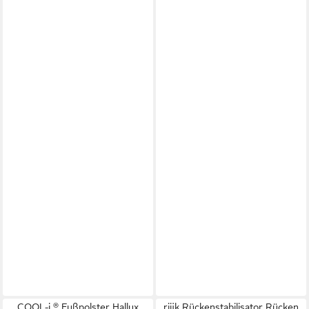
COOL-i ® Fußpolster Hallux
riijk Rückenstabilisator Rücken