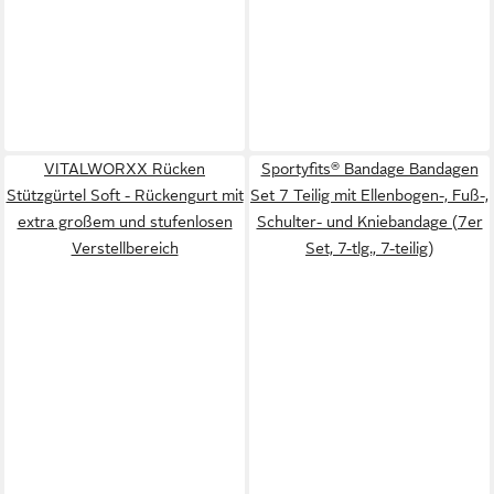
VITALWORXX Rücken
Sportyfits® Bandage Bandagen
Stützgürtel Soft - Rückengurt mit
Set 7 Teilig mit Ellenbogen-, Fuß-,
extra großem und stufenlosen
Schulter- und Kniebandage (7er
Verstellbereich
Set, 7-tlg., 7-teilig)