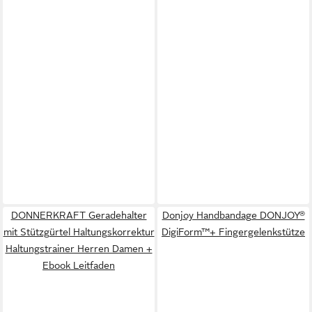
DONNERKRAFT Geradehalter
Donjoy Handbandage DONJOY®
mit Stützgürtel Haltungskorrektur
DigiForm™+ Fingergelenkstütze
Haltungstrainer Herren Damen +
Ebook Leitfaden