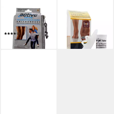
BORT GMBH
BORT GMBH
Kniebandage BORT
Zehenschutzpolster BORT
ActiveColor Kniebandage XL
PediSoft Zehenpolster links, 1
haut, 1 Stück
St
(1)
10,29 €
17,99 €
lieferbar - in 4-5 Werktagen bei dir
lieferbar - in 4-5 Werktagen bei dir