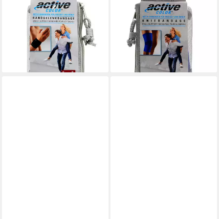
Handgelenkbandage BORT
Handgelenkbandage BORT
ActiveColor
ActiveColor Kniebandage L
Handgelenkbandage M
blau, 1 St
17,99 €
schwarz, 1 Stück
lieferbar - in 4-5 Werktagen bei dir
15,19 €
lieferbar - in 4-5 Werktagen bei dir