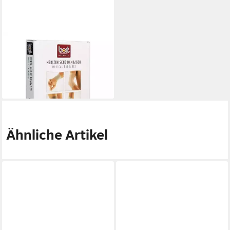
BORT GMBH
Kniebandage BORT
Kniebandage XL haut, 1 St
19,10 €
lieferbar - in 4-5 Werktagen bei dir
Ähnliche Artikel