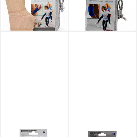
Band.XL haut
Ellenbogenbandage S blau, 1
21,99 €
Stück
lieferbar - in 4-5 Werktagen bei dir
14,09 €
lieferbar - in 4-5 Werktagen bei dir
BORT GMBH
BORT GMBH