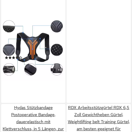
SPORT-KNIGHT®
Rückenstabilisator
Rückentrainer,
Haltungskorrektur, anpassbar,
verstärktes Rückenpolster
(4)
21,99 €
UVP
29,99 €
-27%
lieferbar - in 2-3 Werktagen bei dir
Hydas Stützbandage
RDX Arbeitsstützgürtel RDX 6,5
Postoperative Bandage,
Zoll Gewichtheben Gürtel,
dauerelastisch mit
Weightlifting belt Training Gürtel,
Klettverschluss, in 5 Längen, zur
am besten geeignet für