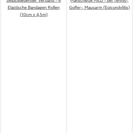
Selbstklebender Verband - 4
Manschette MED - bei Tennis-,
Elastische Bandagen Rollen
Golfer-, Mausarm (Epicondylitis)
(10cm x 4,5m)