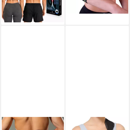
38,90 €
UVP
49,90 €
-40%
lieferbar - in 2-3 Werktagen bei dir
-22%
lieferbar - in 3-4 Werktagen bei dir
LOREY MEDTEC
MUTIG
Rückenbandage Neopren-
Armbandage