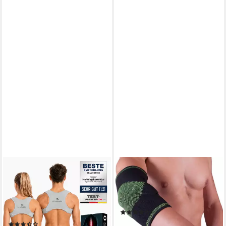
BLACKROX
LOREY MEDTEC
Rückenstabilisator
Ellenbogenbandage EL47003
[Vergleichssieger 2026]
Ellenbogenstütze mit 2
[Damen & Herren]
seitlichen Gelkissen
(9)
[Rückenstütze]
14,99 €
UVP
24,99 €
(3)