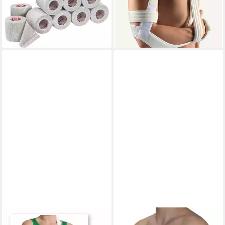
14,99 €
118,00 €
(0,28 €/ 1 m)
lieferbar - in 2-3 Werktagen bei dir
lieferbar - in 4-5 Werktagen bei dir
+2
MEDTEX
HYDAS