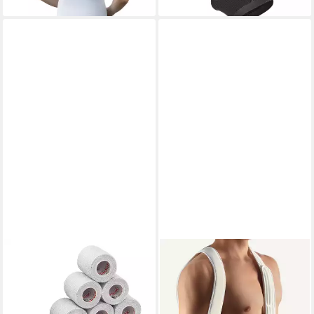
ALPIDEX
SEEGER GESUNDHEITSHAUS
Bandage 12 Rollen
Schulterbandage Seeger
Haftbandage 5 cm x 4.5 m
Schulter-Arm-Bandage
selbstklebender Verband
OmoBasic, Weiß, Größe 2