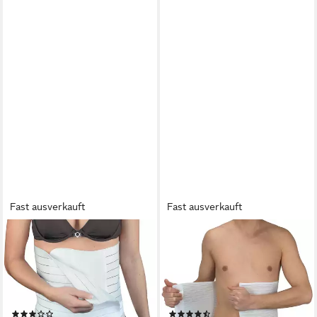
Fast ausverkauft
Fast ausverkauft
HYDAS
HYDAS
Stützbandage Postoperative
Bauch- und Rückenstützgürtel
Bandage, dauerelastisch mit
für eine perfekte Silhouette,
Klettverschluss, in 5 Längen,
figurformend und
zur Versorgung nach
stabilisierend, mit Stützeffekt,
(7)
(2)