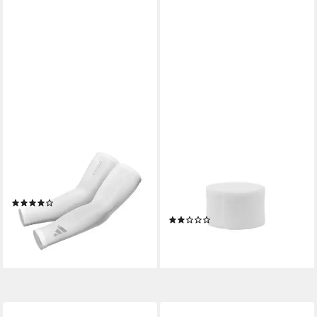
ADIDAS PERFORMANCE
MEDDIO
Bandage Adidas Climacool
Bandage 1 Rolle Polsterbinde
Compression Arm Sleeves in
3m Verbandwatte
versch. Farben und Größen
Verbandspolster Polsterwatte
(1)
(Einzeln)
16,95 €
(1)
lieferbar - in 2-3 Werktagen bei dir
ab 1,76 €
lieferbar - in 3-4 Werktagen bei dir
+1