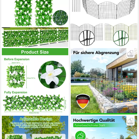
BLINGBIN
NEWHABITAT
Gartenzaun Ausziehbare
Teichzaun Steckzaun Zaun
Künstliche Blumenzaun, Max.
Gartenzaun Hundezaun