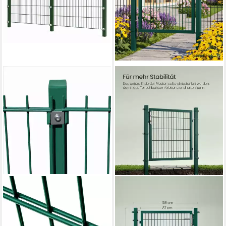
TERRASSE2000
SONGMICS
Doppelstabmattenzaun
Gartentor Zauntür mit
Doppelstabmattenzaun-Set
Schloss und Türklinke, für
(8/6/8)
Garten oder Hof, verzinkter