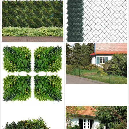
OUTSUNNY
ALBERTS
Zierzaun Mehrblättriges
Maschendrahtzaun
Design Heckenpflanze für
Maschendraht-Geflecht,