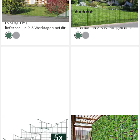
Gesamtlänge: 10-25 m
Gesamtlänge: 10-25 m
(5)
(5)
ab 53,05 €
ab 59,06 €
(5,31 €/ 1 m)
(5,91 €/ 1 m)
lieferbar - in 2-3 Werktagen bei dir
lieferbar - in 2-3 Werktagen bei dir