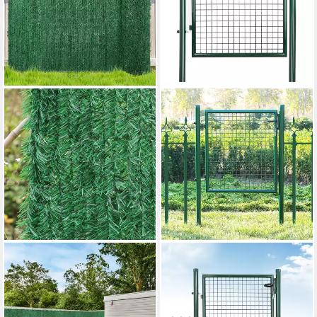
CORADOMA
SONGMICS
Sichtschutzzaunmatten
Gartentor Gartentür,
Künstliche Hecke Sichtschutz
Gartentür, verzinkter Stahl,
Zaun für Balkon, Terrasse,
abschließbar, 106 x 90 cm