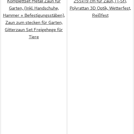
Komplettset Metall Zaun für
255x19 cm für Zaun, (1-St),
Garten, (Inkl. Handschuhe,
Polyrattan 3D Optik, Wetterfest,
Hammer + Befestigungsstäben),
Reißfest
Zaun zum stecken für Garten,
Gitterzaun Set Freigehege für
Tiere