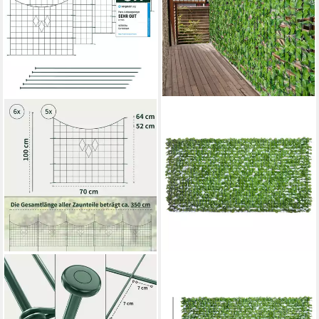
VERDOBA
OUTSUNNY
Zaun Teichzaun Gartenzaun
Zierzaun Hecken Sichtschutz,
Hundezaun - Metall Gitterzaun
UV Geschützt, grün, Zaun
aus Zaunelementen
Sichtschutzgitter,