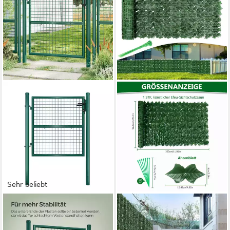
Sehr beliebt
SONGMICS
BLINGBIN
Gartentor Gartentür Zauntür
Kunsthecken-Sichtschutz
Zauntor Gartenzaun,
Balkonsichtschutz Kunsthecke