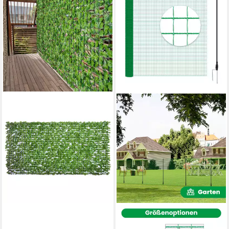
OUTSUNNY
WOLTU
Zierzaun Hecken Sichtschutz,
Gartenzaun, (1-St),