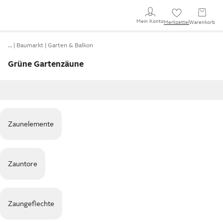
Mein Konto
Merkzettel
Warenkorb
…
Baumarkt
Garten & Balkon
Grüne Gartenzäune
Zaunelemente
Zauntore
Zaungeflechte