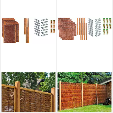
TETZNER & JENTZSCH
TETZNER & JENTZSCH
Weidenzaun Fresno 4, (Set),
Weidenzaun Fontana 6, (Set),
6 Elemente, LxH: 783x180 cm
8 Elemente, LxH: 1521x180
999,99 €
UVP
1.014,67 €
cm
1.689,99 €
-1%
lieferbar in 2 Wochen
lieferbar in 2 Wochen