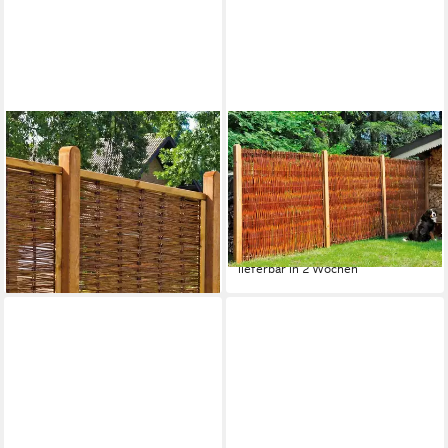
TETZNER & JENTZSCH
TETZNER & JENTZSCH
Weidenzaun Fresno 3, (Set),
Weidenzaun Fontana 7, (Set),
5 Elemente, LxH: 654x180 cm
9 Elemente, LxH: 1710x180
849,99 €
cm
lieferbar in 2 Wochen
1.699,99 €
UVP
1.893,52 €
-10%
lieferbar in 2 Wochen