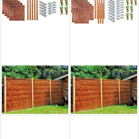
TETZNER & JENTZSCH
TETZNER & JENTZSCH
Weidenzaun Fontana 2, (Set),
Weidenzaun Fontana 5, (Set),
4 Elemente, LxH: 765x180 cm
7 Elemente, LxH: 1332x180
649,99 €
UVP
878,77 €
cm
1.479,99 €
-26%
lieferbar in 2 Wochen
lieferbar in 2 Wochen