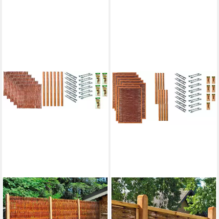
TETZNER & JENTZSCH
TETZNER & JENTZSCH
Weidenzaun Fontana 3, (Set),
Weidenzaun Fresno 5, (Set),
5 Elemente, LxH: 954x180 cm
7 Elemente, LxH: 912x180 cm