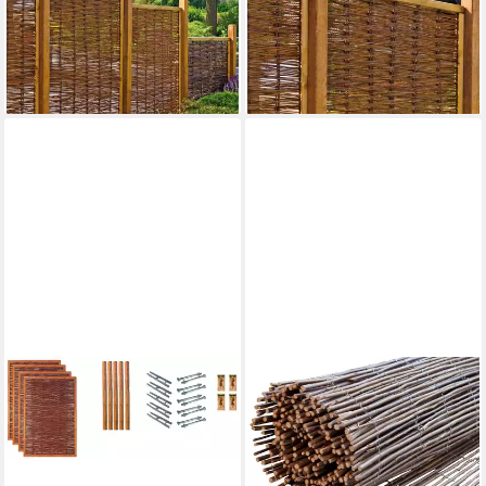
549,99 €
UVP
658,77 €
cm
1.261,99 €
-17%
UVP
1.646,47 €
lieferbar in 2 Wochen
-23%
lieferbar in 2 Wochen