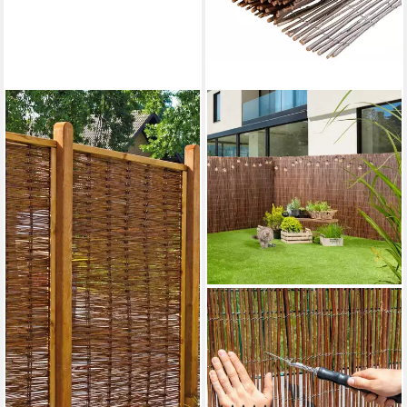
TETZNER & JENTZSCH
Weidenzaun Fresno 2, (Set),
4 Elemente, LxH: 525x180
cm
579,99 €
UVP
698,77 €
-17%
lieferbar in 2 Wochen
WINDHAGER
Sichtschutzzaunmatten
Nagoya für Garten, Balkon
und Terrasse aus
Bambusvollrohr, (1-St), Sicht-