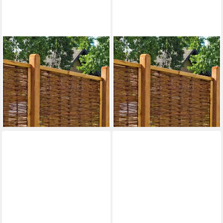
TETZNER & JENTZSCH
TETZNER & JENTZSCH
Weidenzaun Fresno 7, (Set),
Weidenzaun Fresno 6, (Set),
9 Elemente, LxH: 1170x180
8 Elemente, LxH: 1041x180
cm
cm
1.163,49 €
1.199,99 €
UVP
1.488,52 €
UVP
1.330,57 €
-22%
-10%
lieferbar in 2 Wochen
lieferbar in 2 Wochen