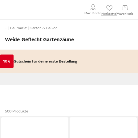
Mein Konto
Merkzettel
Warenkorb
…
Baumarkt
Garten & Balkon
Weide-Geflecht Gartenzäune
10 €
Gutschein für deine erste Bestellung
500 Produkte