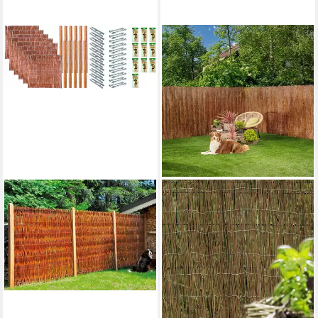
TETZNER & JENTZSCH
Weidenzaun Fontana 8, (Set),
10 Elemente, LxH: 1899x180
cm
2.096,47 €
lieferbar in 2 Wochen