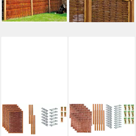
999,99 €
1.049,99 €
UVP
1.081,72 €
UVP
1.172,62 €
-8%
-10%
lieferbar in 2 Wochen
lieferbar in 2 Wochen