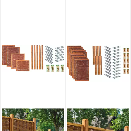
TETZNER & JENTZSCH
TETZNER & JENTZSCH
Weidenzaun Fresno 1, (Set), 4
Weidenzaun Fresno 8, (Set),
Elemente, LxH: 525x180 cm
10 Elemente, LxH: 1299x180