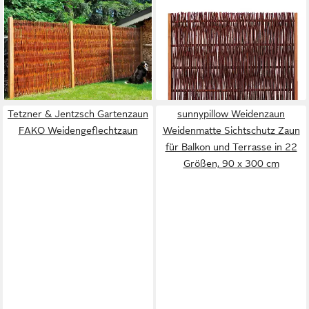
TETZNER & JENTZSCH
TETZNER & JENTZSCH
Weidenzaun Fontana 4, (Set),
Gartenzaun FUEGO
6 Elemente, LxH: 1143x180
Weidengeflechtzaun
59,99 €
cm
lieferbar - in 9-11 Werktagen bei
1.279,99 €
dir
lieferbar in 2 Wochen
Tetzner & Jentzsch Gartenzaun
sunnypillow Weidenzaun
FAKO Weidengeflechtzaun
Weidenmatte Sichtschutz Zaun
für Balkon und Terrasse in 22
Größen, 90 x 300 cm