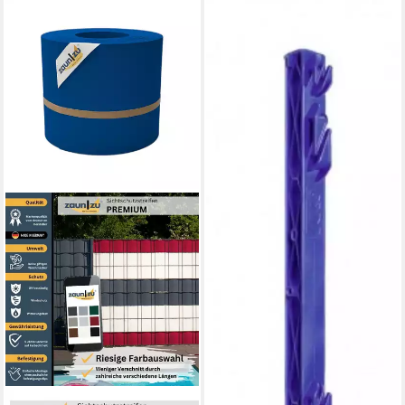
KERBL
Weidenzaun 25 Stück
Weidezaunpfahl Titan Plus
108 cm
89,99 €
lieferbar in 3 Wochen