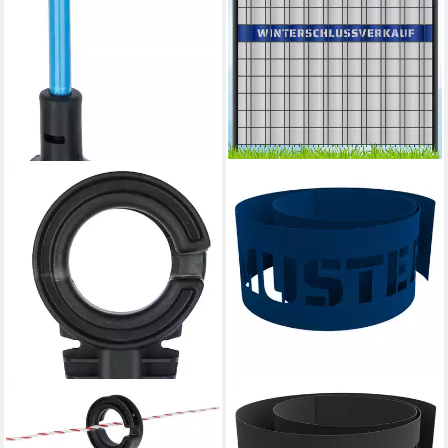
KERBL
ZAUNZU
Weidenzaun AKO Oval-
Sichtschutzstreifen Laser
Fiberglaspfahl Premium BLUE
Beschriftung