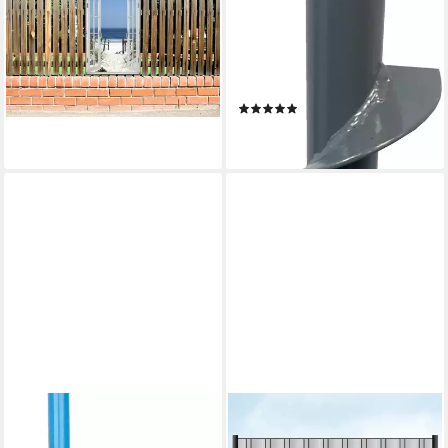
Sichtschutzzaunmatten Blick
Berger & Schröter
auf Strand, mit Fenster-
Handerdbohrer Berger &
Illusion
Schröter, Erdlochbohrer
ab 34,95 €
70mm, 90mm, 150mm
lieferbar - in 6-8 Werktagen bei dir
(1)
67,58 €
lieferbar - in 3-4 Werktagen bei dir