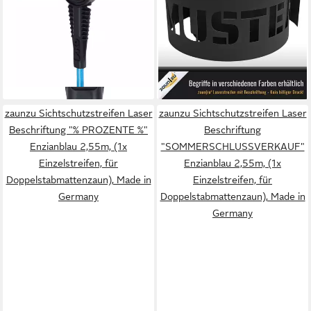
110cm
"WINTERSCHLUSSVERKAUF"
30,99 €
Enzianblau 2,55m, (1x
lieferbar in 3 Wochen
19,90 €
Einzelstreifen, für
lieferbar - in 2-3 Werktagen bei dir
Doppelstabmattenzaun), Made
+7
in Germany
zaunzu Sichtschutzstreifen Laser
zaunzu Sichtschutzstreifen Laser
Beschriftung "% PROZENTE %"
Beschriftung
Enzianblau 2,55m, (1x
"SOMMERSCHLUSSVERKAUF"
Einzelstreifen, für
Enzianblau 2,55m, (1x
Doppelstabmattenzaun), Made in
Einzelstreifen, für
Germany
Doppelstabmattenzaun), Made in
Germany